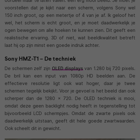
oordeel maar te laten vallen: een erg mooi beeld. Je moet je
voorstellen dat je kijkt naar een scherm, volgens Sony wel
150 inch groot, op een metertje of 4 van je af. Ik geloof het
wel, het scherm is echt groot, en je moet daadwerkelijk je
ogen bewegen om alle hoeken te kunnen zien. Dit geeft een
realistische ervaring. 3D of niet, wat beeldkwaliteit betreft
laat hij op zijn minst een goede indruk achter.
Sony HMZ-T1 – De techniek
De schermen zelf zijn
OLED displays
van 1.280 bij 720 pixels.
De bril kan een input van 1080p HD beelden aan. De
effectieve resolutie ligt ook wat hoger, daar je twee
schermen tegelijk bekijkt. Voor je gevoel is het beeld dan ook
scherper dan de 1280 x 720. De OLED techniek is mooi,
omdat deze geen backlight nodig heeft in tegenstelling tot
bijvoorbeeld LCD schermpjes. Omdat de zwarte pixels ook
daadwerkelijk uitstaan, geeft dit hele goede zwartwaarden.
Ook scheelt dit in gewicht.