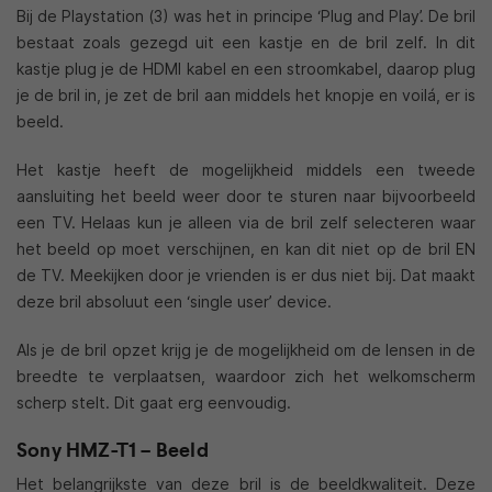
Bij de Playstation (3) was het in principe ‘Plug and Play’. De bril
bestaat zoals gezegd uit een kastje en de bril zelf. In dit
kastje plug je de HDMI kabel en een stroomkabel, daarop plug
je de bril in, je zet de bril aan middels het knopje en voilá, er is
beeld.
Het kastje heeft de mogelijkheid middels een tweede
aansluiting het beeld weer door te sturen naar bijvoorbeeld
een TV. Helaas kun je alleen via de bril zelf selecteren waar
het beeld op moet verschijnen, en kan dit niet op de bril EN
de TV. Meekijken door je vrienden is er dus niet bij. Dat maakt
deze bril absoluut een ‘single user’ device.
Als je de bril opzet krijg je de mogelijkheid om de lensen in de
breedte te verplaatsen, waardoor zich het welkomscherm
scherp stelt. Dit gaat erg eenvoudig.
Sony HMZ-T1 – Beeld
Het belangrijkste van deze bril is de beeldkwaliteit. Deze