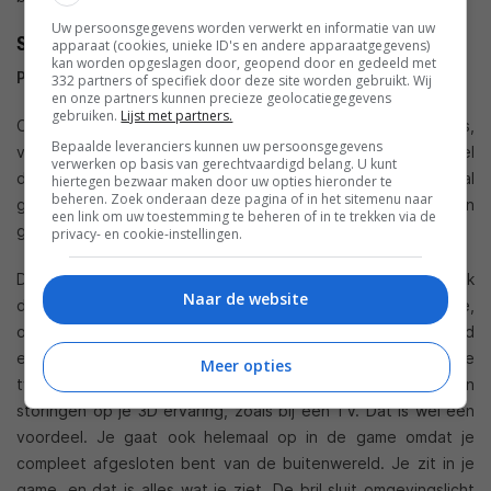
Uw persoonsgegevens worden verwerkt en informatie van uw
Sony HMZ-T1 – Gaming
apparaat (cookies, unieke ID's en andere apparaatgegevens)
kan worden opgeslagen door, geopend door en gedeeld met
Playstation
332 partners of specifiek door deze site worden gebruikt. Wij
en onze partners kunnen precieze geolocatiegegevens
gebruiken.
Lijst met partners.
Op de
Playstation
werkte het gamen out of the box, althans,
Bepaalde leveranciers kunnen uw persoonsgegevens
voordat het apparaat goed gedetecteerd werd moest ik wel
verwerken op basis van gerechtvaardigd belang. U kunt
de Playstation terugzetten naar fabrieksinstellingen. Bij de al
hiertegen bezwaar maken door uw opties hieronder te
beheren. Zoek onderaan deze pagina of in het sitemenu naar
geïnstalleerde versie van Gran Turismo 5 had ik namelijk geen
een link om uw toestemming te beheren of in te trekken via de
geluid over het apparaat. Na de reset wel.
privacy- en cookie-instellingen.
De games zien er, naar verwachting, spectaculair uit en ook
Naar de website
de diepte is duidelijk waarneembaar. Je hebt meer immersie,
omdat je beeld veel groter is. De 3D weergave werkt goed
en ook constant, dus je raakt niet erg duizelig. Omdat de
Meer opties
twee ogen zo gescheiden zijn, heb je minder last van
storingen op je 3D ervaring, zoals bij een TV. Dat is wel een
voordeel. Je gaat ook helemaal op in de game omdat je
compleet afgesloten bent van de buitenwereld. Je zit in je
game, en dat is alles wat je ziet. De bril sluit omgevingslicht