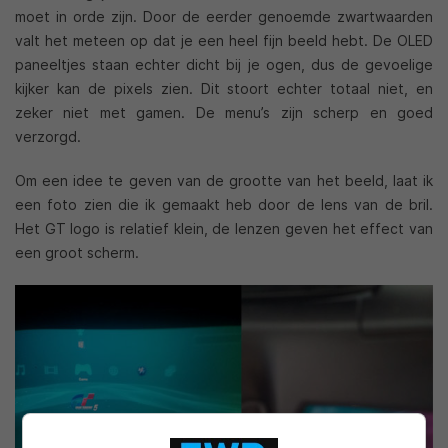
moet in orde zijn. Door de eerder genoemde zwartwaarden
valt het meteen op dat je een heel fijn beeld hebt. De OLED
paneeltjes staan echter dicht bij je ogen, dus de gevoelige
kijker kan de pixels zien. Dit stoort echter totaal niet, en
zeker niet met gamen. De menu’s zijn scherp en goed
verzorgd.
Om een idee te geven van de grootte van het beeld, laat ik
een foto zien die ik gemaakt heb door de lens van de bril.
Het GT logo is relatief klein, de lenzen geven het effect van
een groot scherm.