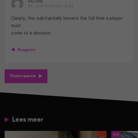
HELENE
26 JUNI 2018 OM 16:53
Clearly, this substantially lessens the full time a player
must
come to a decision.
Reageren
Plaats reactie
Lees meer
ADV