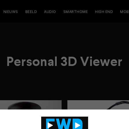
NIEUWS
BEELD
AUDIO
SMARTHOME
HIGH END
MOB
Personal 3D Viewer