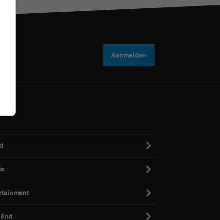
Aanmelden
d
io
rtainment
 End