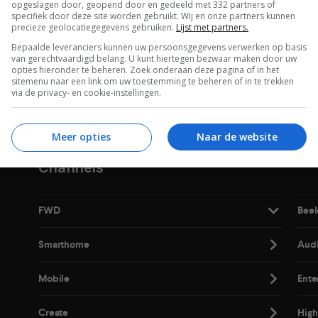
opgeslagen door, geopend door en gedeeld met 332 partners of
specifiek door deze site worden gebruikt. Wij en onze partners kunnen
precieze geolocatiegegevens gebruiken.
Lijst met partners.
Bepaalde leveranciers kunnen uw persoonsgegevens verwerken op basis
van gerechtvaardigd belang. U kunt hiertegen bezwaar maken door uw
opties hieronder te beheren. Zoek onderaan deze pagina of in het
De laatste updates in je mailbox
sitemenu naar een link om uw toestemming te beheren of in te trekken
via de privacy- en cookie-instellingen.
Meer opties
Naar de website
Channels
FWD
Beel
Smarthome
Aud
Mobile
Ente
Create
High