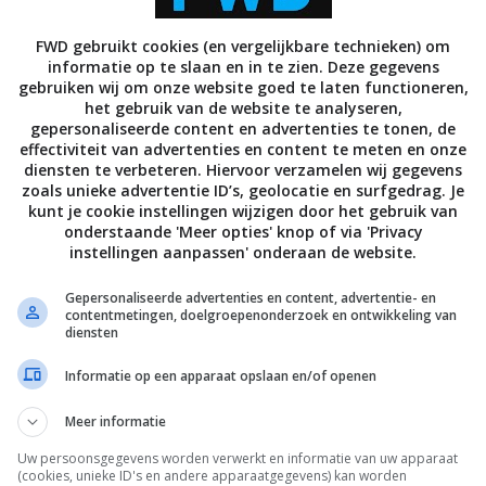
FWD gebruikt cookies (en vergelijkbare technieken) om
informatie op te slaan en in te zien. Deze gegevens
BEELD
gebruiken wij om onze website goed te laten functioneren,
introduceert nieuwe
Sony introduceert nieuwe
het gebruik van de website te analyseren,
nal 3D Viewer, HMZ-T3
Personal 3D Viewer, HMZ-T2
gepersonaliseerde content en advertenties te tonen, de
TEMBER 2013
29 AUGUSTUS 2012
effectiviteit van advertenties en content te meten en onze
diensten te verbeteren. Hiervoor verzamelen wij gegevens
zoals unieke advertentie ID’s, geolocatie en surfgedrag. Je
kunt je cookie instellingen wijzigen door het gebruik van
onderstaande 'Meer opties' knop of via 'Privacy
instellingen aanpassen' onderaan de website.
Gepersonaliseerde advertenties en content, advertentie- en
contentmetingen, doelgroepenonderzoek en ontwikkeling van
diensten
onthult de HMZ-T1 ‘Personal
Informatie op een apparaat opslaan en/of openen
ewer’
USTUS 2011
Meer informatie
Uw persoonsgegevens worden verwerkt en informatie van uw apparaat
(cookies, unieke ID's en andere apparaatgegevens) kan worden