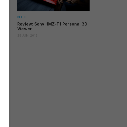
BEELD
Review: Sony HMZ-T1 Personal 3D
Viewer
28 JUNI 2012