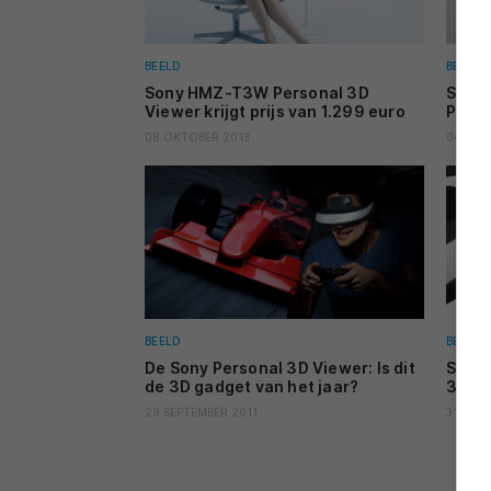
BEELD
BEELD
Sony HMZ-T3W Personal 3D
Sony 
Viewer krijgt prijs van 1.299 euro
Perso
08 OKTOBER 2013
04 SEP
BEELD
BEELD
De Sony Personal 3D Viewer: Is dit
Sony 
de 3D gadget van het jaar?
3D Vi
29 SEPTEMBER 2011
31 AUG