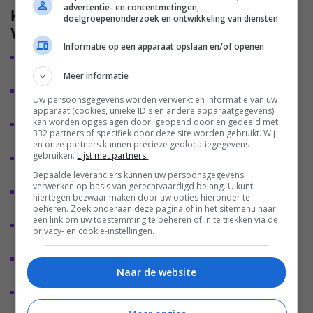
advertentie- en contentmetingen,
Kenmerken van de Audio-Technica ATH-
doelgroepenonderzoek en ontwikkeling van diensten
WP900SE
Informatie op een apparaat opslaan en/of openen
Limited-edition ontwerp met op gitaren geïnspireerde 3-
kleurige sunburst-lakafwerking
Meer informatie
Behuizing van massief
essenhout met natuurlijke nerf
Uw persoonsgegevens worden verwerkt en informatie van uw
en uitstekende akoestische
eigenschappen
apparaat (cookies, unieke ID's en andere apparaatgegevens)
kan worden opgeslagen door, geopend door en gedeeld met
Nieuw ontworpen 53 mm drivers en spreekspoel voor
332 partners of specifiek door deze site worden gebruikt. Wij
gedetailleerd geluid met hoge
resolutie
en onze partners kunnen precieze geolocatiegegevens
gebruiken.
Lijst met partners.
Geluidsprofiel specifiek
afgestemd om het karakter van
snaarinstrumenten naar voren
te brengen
Bepaalde leveranciers kunnen uw persoonsgegevens
verwerken op basis van gerechtvaardigd belang. U kunt
Afneembare A2DC-connectoren voor
hiertegen bezwaar maken door uw opties hieronder te
stabiele, nauwkeurige
signaaloverdracht
beheren. Zoek onderaan deze pagina of in het sitemenu naar
een link om uw toestemming te beheren of in te trekken via de
Twee afneembare kabels
meegeleverd: 4,4
privacy- en cookie-instellingen.
mm gebalanceerd en 3,5 mm standaard
Lichtgewicht constructie voor
draagbaar gebruik en
Naar de website
langdurig luistercomfort
Inclusief Fujigen-
reinigingsdoekje en kaartje
met handgeschreven
serienummer