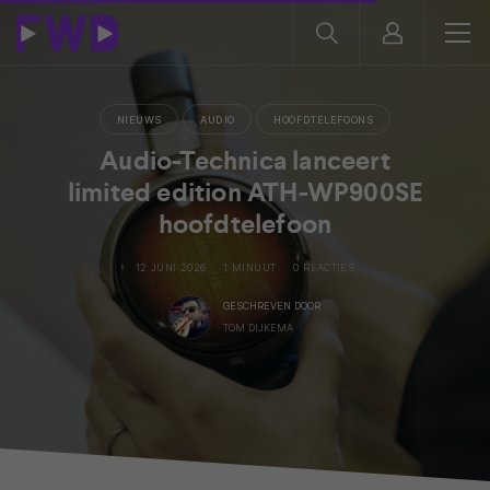
NIEUWS
AUDIO
HOOFDTELEFOONS
Audio-Technica lanceert
limited edition ATH-WP900SE
hoofdtelefoon
12 JUNI 2026
1 MINUUT
0 REACTIES
GESCHREVEN DOOR
TOM DIJKEMA