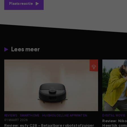
Plaats reactie
Lees meer
REVIEWS
SMARTHOME
HUISHOUDELIJKE APPARATEN
DIGITAL MOVIE
01 MAART 2026
Review: Nik
Review: eufy C28 – Betaalbare robotstofzuiger
Heerlijk com