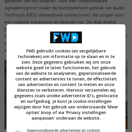
genieten van hifi-kwaliteit. Voor een compromisloze
signaalintegriteit maakt de hoofdtelefoon gebruik van Audio-
Technica’s A2DC-afneembare connectoren, die zorgen voor
een stabiele transmissie en minimale ruis. De dual-ended
kabels zorgen voor een verbeterde geluidsscheiding tussen
het linker- en rechterkanaal, waarbij zowel gebalanceerde 4,4
mm- als standaard 3,5 mm-versies standaard worden
meegeleverd.
FWD gebruikt cookies (en vergelijkbare
technieken) om informatie op te slaan en in te
zien. Deze gegevens gebruiken wij om onze
website goed te laten functioneren, het gebruik
van de website te analyseren, gepersonaliseerde
content en advertenties te tonen, de effectiviteit
van advertenties en content te meten en onze
diensten te verbeteren. Hiervoor verzamelen wij
gegevens zoals unieke advertentie ID’s, geolocatie
en surfgedrag. Je kunt je cookie instellingen
wijzigen door het gebruik van onderstaande 'Meer
opties' knop of via 'Privacy instellingen
aanpassen' onderaan de website.
Gepersonaliseerde advertenties en content,