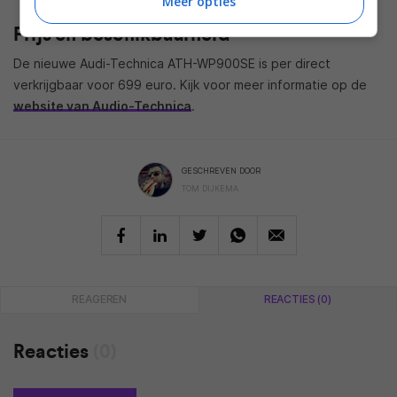
Meer opties
Prijs en beschikbaarheid
De nieuwe Audi-Technica ATH-WP900SE is per direct
verkrijgbaar voor 699 euro. Kijk voor meer informatie op de
website van Audio-Technica
.
GESCHREVEN DOOR
TOM DIJKEMA
REAGEREN
REACTIES (0)
Reacties
(0)