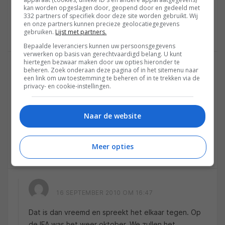
alvast bedankt
kan worden opgeslagen door, geopend door en gedeeld met
332 partners of specifiek door deze site worden gebruikt. Wij
en onze partners kunnen precieze geolocatiegegevens
Reageren
gebruiken.
Lijst met partners.
Bepaalde leveranciers kunnen uw persoonsgegevens
verwerken op basis van gerechtvaardigd belang. U kunt
hiertegen bezwaar maken door uw opties hieronder te
BART
beheren. Zoek onderaan deze pagina of in het sitemenu naar
16 SEPTEMBER 2010 OM 16:06
een link om uw toestemming te beheren of in te trekken via de
privacy- en cookie-instellingen.
Sony heeft inmiddels op de Tokyo Game Show bekend
gemaakt dat deze update al op 21 september
Naar de website
verschijnt!
Meer opties
Reageren
16 SEPTEMBER 2010 OM 16:47
Dat is dan vreemd en spreekt het elkaar tegen. Op
de IFA was het weer oktober. We zullen het