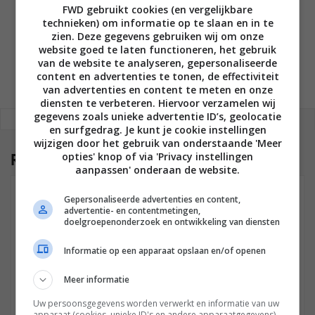
FWD gebruikt cookies (en vergelijkbare
GESCHREVEN DOOR
technieken) om informatie op te slaan en in te
MARTIJN CHEL
zien. Deze gegevens gebruiken wij om onze
website goed te laten functioneren, het gebruik
van de website te analyseren, gepersonaliseerde
content en advertenties te tonen, de effectiviteit
van advertenties en content te meten en onze
diensten te verbeteren. Hiervoor verzamelen wij
gegevens zoals unieke advertentie ID’s, geolocatie
REAGEREN
REACTIES (3)
en surfgedrag. Je kunt je cookie instellingen
wijzigen door het gebruik van onderstaande 'Meer
Reacties
opties' knop of via 'Privacy instellingen
(3)
aanpassen' onderaan de website.
JEFFREY
Gepersonaliseerde advertenties en content,
10 SEPTEMBER 2010 OM 16:47
advertentie- en contentmetingen,
doelgroepenonderzoek en ontwikkeling van diensten
weet iemand of ik met mijn beamer de acer p1100 en
Informatie op een apparaat opslaan en/of openen
een ps3 3D spellen kan spelen en wat voor bril heb ik
daarbij nodig ik weet wel dat ik een shutter bril nodig
Meer informatie
heb
Uw persoonsgegevens worden verwerkt en informatie van uw
apparaat (cookies, unieke ID's en andere apparaatgegevens)