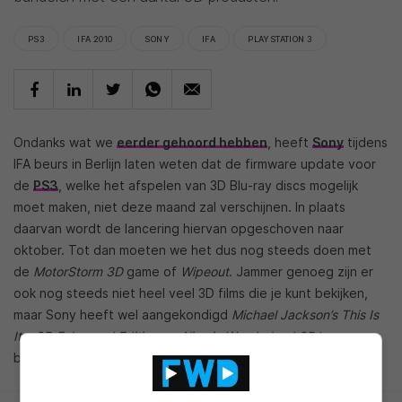
PS3
IFA 2010
SONY
IFA
PLAYSTATION 3
Ondanks wat we
eerder gehoord hebben
, heeft
Sony
tijdens
IFA beurs in Berlijn laten weten dat de firmware update voor
de
PS3
, welke het afspelen van 3D Blu-ray discs mogelijk
moet maken, niet deze maand zal verschijnen. In plaats
daarvan wordt de lancering hiervan opgeschoven naar
oktober. Tot dan moeten we het dus nog steeds doen met
de
MotorStorm 3D
game of
Wipeout
. Jammer genoeg zijn er
ook nog steeds niet heel veel 3D films die je kunt bekijken,
maar Sony heeft wel aangekondigd
Michael Jackson’s This Is
It – 3D Enhanced Edition
en
Alice in Wonderland 3D
te
bundelen met een aantal 3D producten.