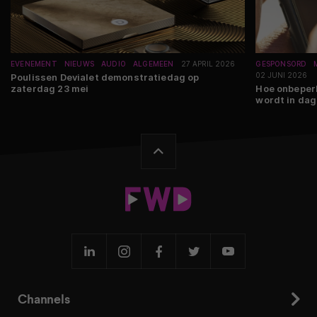
EVENEMENT
NIEUWS
AUDIO
ALGEMEEN
27 APRIL 2026
GESPONSORD
02 JUNI 2026
Poulissen Devialet demonstratiedag op
zaterdag 23 mei
Hoe onbeperk
wordt in dag
Channels