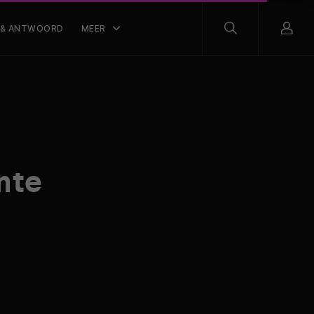
 & ANTWOORD
MEER
nte