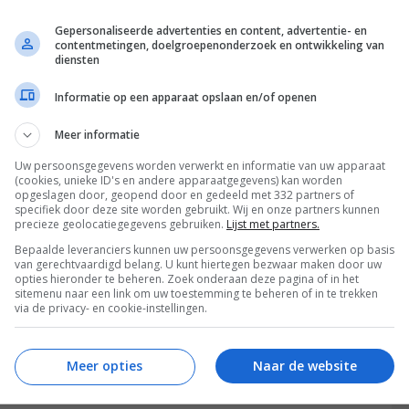
 dat liever willen. Of als je de planten op de plank
Gepersonaliseerde advertenties en content, advertentie- en
contentmetingen, doelgroepenonderzoek en ontwikkeling van
diensten
Informatie op een apparaat opslaan en/of openen
 filmpje zegt dat het nog wel twee jaar duurt
Meer informatie
in de handel komt. Er wordt inmiddels gewerkt aan
tv.
Uw persoonsgegevens worden verwerkt en informatie van uw apparaat
(cookies, unieke ID's en andere apparaatgegevens) kan worden
opgeslagen door, geopend door en gedeeld met 332 partners of
specifiek door deze site worden gebruikt. Wij en onze partners kunnen
precieze geolocatiegegevens gebruiken.
Lijst met partners.
Bepaalde leveranciers kunnen uw persoonsgegevens verwerken op basis
van gerechtvaardigd belang. U kunt hiertegen bezwaar maken door uw
opties hieronder te beheren. Zoek onderaan deze pagina of in het
sitemenu naar een link om uw toestemming te beheren of in te trekken
via de privacy- en cookie-instellingen.
Meer opties
Naar de website