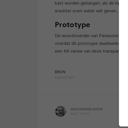
kast worden gehangen, als de kijker(s)
erachter even water wilt geven.
Prototype
De woordvoerder van Panasonic in het
voordat dit prototype daadwerkelijk 
een 4K-versie van deze transparante 
BRON
ENGADGET
GESCHREVEN DOOR
BART VUIJK