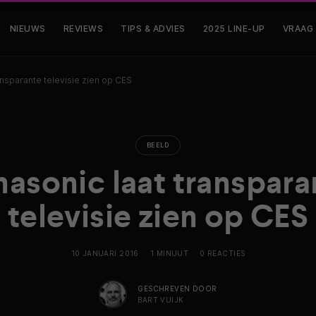
NIEUWS
REVIEWS
TIPS & ADVIES
2025 LINE-UP
VRAAG
ansparante televisie zien op CES
BEELD
nasonic laat transpara
televisie zien op CES
10 JANUARI 2016
1 MINUUT
0 REACTIES
GESCHREVEN DOOR
BART VUIJK