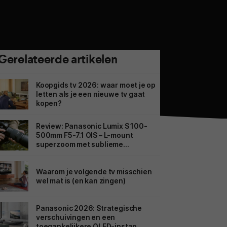
Gerelateerde artikelen
Koopgids tv 2026: waar moet je op
letten als je een nieuwe tv gaat
kopen?
Review: Panasonic Lumix S 100-
500mm F5-7.1 OIS – L-mount
superzoom met sublieme
beeldstabilisatie
Waarom je volgende tv misschien
wel mat is (en kan zingen)
Panasonic 2026: Strategische
verschuivingen en een
toegankelijkere OLED-instap