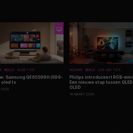
S
BEELD
OLED TV'S
NIEUWS
BEELD
LCD LED TV'S
ew: Samsung QE65S99H (S99-
Philips introduceert RGB-mini
 oled tv
Een nieuwe stap tussen QLED
OLED
I 2026
18 MAART 2026