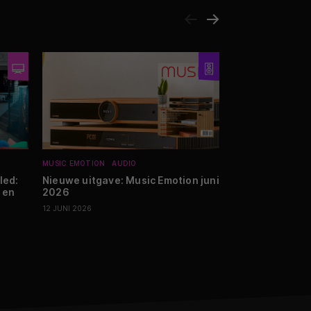
MUSIC EMOTION
AUDIO
REVIEWS
AUDIO
RECEIVERS EN VERS
led:
Nieuwe uitgave: Music Emotion juni
 en
2026
Review: MOON 
versterker too
12 JUNI 2026
23 MEI 2026