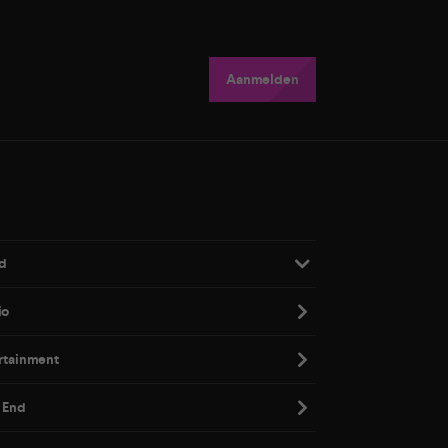
Aanmelden
d
io
rtainment
 End