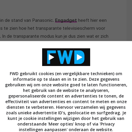
 in de stand van Panasonic.
Engadget
heeft hier een
is te zien hoe het transparante televisiescherm voor
 In de transparante modus kun je dus zien wat er zich
indt.
nog steeds te bedienen. Sterker nog, dat kan via
FWD gebruikt cookies (en vergelijkbare technieken) om
zetten, dan kan dat simpel worden geregeld vanaf de
informatie op te slaan en in te zien. Deze gegevens
gebruiken wij om onze website goed te laten functioneren,
 nodig. Ook kan het scherm informatie weergeven die
het gebruik van de website te analyseren,
beeld het weer buiten.
gepersonaliseerde content en advertenties te tonen, de
effectiviteit van advertenties en content te meten en onze
r
diensten te verbeteren. Hiervoor verzamelen wij gegevens
zoals unieke advertentie ID’s, geolocatie en surfgedrag. Je
kunt je cookie instellingen wijzigen door het gebruik van
woon een volwaardige televisie die nog als extra
onderstaande 'Meer opties' knop of via 'Privacy
e versteld kan worden. Het kan dus wat hoger aan de
instellingen aanpassen' onderaan de website.