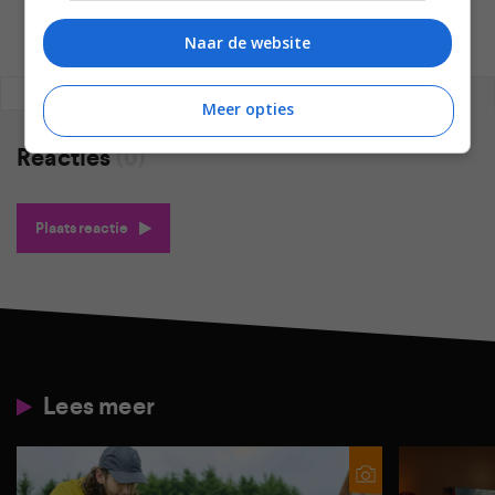
Naar de website
REAGEREN
REACTIES (0)
Meer opties
Reacties
(0)
Plaats reactie
Lees meer