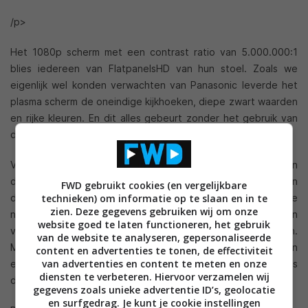
/p>
Het 1080p scherm met een contrast ratio van 5.000.000:1
blies iedereen van FlatpanelsHD van hun stoel. Zoals we
eigenlijk wel konden verwachten van Panasonic leverde het
plasma scherm de oneindige kijkhoeken, diepe zwart waarden
en rijke kleuren. En dit alles gebeurt zonder het gebruik van
die, soms ergerlijke, koel ventilatoren.
Volgens de reviewers zijn de verbeteringen ten opzichte van
de G10 serie meer evolutionair dan revolutionair aangezien
FWD gebruikt cookies (en vergelijkbare
technieken) om informatie op te slaan en in te
de zwart waarden bijna hetzelfde gebleven zijn en de
zien. Deze gegevens gebruiken wij om onze
netwerk mogelijkheden iets uitgebreid zijn. Huidige eigenaren
website goed te laten functioneren, het gebruik
van een G10 serie hoeven zich dus niet jaloers te voelen.
van de website te analyseren, gepersonaliseerde
Maar, als je het niet erg vind om nog iets langer te wachten
content en advertenties te tonen, de effectiviteit
van advertenties en content te meten en onze
en wat meer te betalen voor het nieuwste en beste, dan is
diensten te verbeteren. Hiervoor verzamelen wij
de G20 serie zeker een aanrader.
gegevens zoals unieke advertentie ID’s, geolocatie
en surfgedrag. Je kunt je cookie instellingen