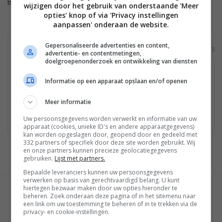
Bron: FlatpanelsHD
wijzigen door het gebruik van onderstaande 'Meer
opties' knop of via 'Privacy instellingen
aanpassen' onderaan de website.
Gepersonaliseerde advertenties en content,
PANASONIC TX-
PANASONIC TX-
MEER PRODUCTEN
advertentie- en contentmetingen,
P42G20
P50G20
doelgroepenonderzoek en ontwikkeling van diensten
Geen winkels gevonden
Informatie op een apparaat opslaan en/of openen
Mogelijk is het product niet meer te koop.
Meer informatie
Bekijk
hier
de laatste nieuwtjes, reviews en
achtergronden.
Uw persoonsgegevens worden verwerkt en informatie van uw
apparaat (cookies, unieke ID's en andere apparaatgegevens)
kan worden opgeslagen door, geopend door en gedeeld met
332 partners of specifiek door deze site worden gebruikt. Wij
en onze partners kunnen precieze geolocatiegegevens
gebruiken.
Lijst met partners.
Bepaalde leveranciers kunnen uw persoonsgegevens
verwerken op basis van gerechtvaardigd belang. U kunt
hiertegen bezwaar maken door uw opties hieronder te
GESCHREVEN DOOR
beheren. Zoek onderaan deze pagina of in het sitemenu naar
MARTIJN CHEL
een link om uw toestemming te beheren of in te trekken via de
privacy- en cookie-instellingen.