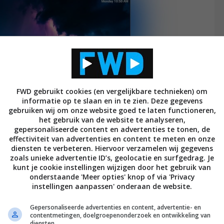
FWD gebruikt cookies (en vergelijkbare technieken) om
informatie op te slaan en in te zien. Deze gegevens
gebruiken wij om onze website goed te laten functioneren,
het gebruik van de website te analyseren,
gepersonaliseerde content en advertenties te tonen, de
effectiviteit van advertenties en content te meten en onze
diensten te verbeteren. Hiervoor verzamelen wij gegevens
 een oled tv zoals we van Philips kennen. De
zoals unieke advertentie ID’s, geolocatie en surfgedrag. Je
bilight, de P5 processor is aan boord, en natuurlijk is
kunt je cookie instellingen wijzigen door het gebruik van
onderstaande 'Meer opties' knop of via 'Privacy
ersteuning voor
HDR
in de vorm van HDR10, HDR10+
instellingen aanpassen' onderaan de website.
tv uitgerust met Dolby Atmos, Google Assistant en
.
Gepersonaliseerde advertenties en content, advertentie- en
contentmetingen, doelgroepenonderzoek en ontwikkeling van
diensten