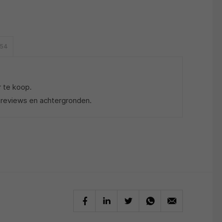
754
r te koop.
 reviews en achtergronden.