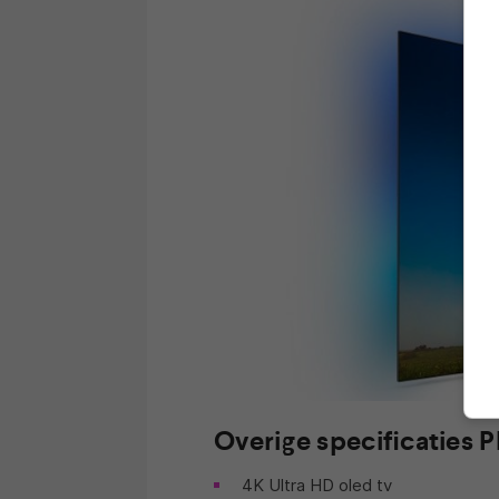
Overige specificaties 
4K Ultra HD oled tv