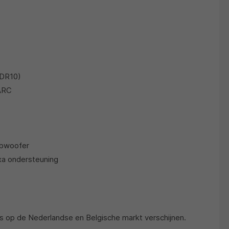
HDR10)
ARC
ubwoofer
xa ondersteuning
 op de Nederlandse en Belgische markt verschijnen.