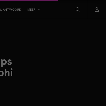
 & ANTWOORD
MEER
ips
phi