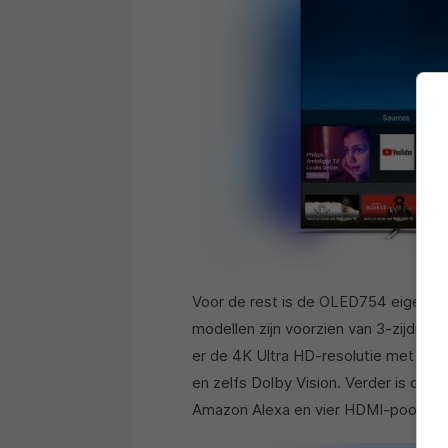
Voor de rest is de OLED754 eigenlijk
modellen zijn voorzien van 3-zijdig Am
er de 4K Ultra HD-resolutie met ond
en zelfs Dolby Vision. Verder is de 
Amazon Alexa en vier HDMI-poorten