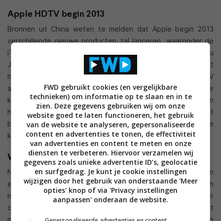
Apple HDTV begin 2013
Bronnen uit China weten te melden dat Apple begin 2013
verschillende nieuwe producten zal lanceren, waaronder de
iTV. Daarnaast beweren analisten van onderzoeksbureau
Jefferies deze week dat een uit diverse gesprekken met
mensen in de industrie gebleken is dat de Apple HDTV
FWD gebruikt cookies (en vergelijkbare
aanstaande is. In ieder geval één Amerikaanse
technieken) om informatie op te slaan en in te
kabelexploitant zou op dit moment namelijk onderzoeken
zien. Deze gegevens gebruiken wij om onze
hoeveel extra capaciteit er nodig is op het
website goed te laten functioneren, het gebruik
breedbandnetwerk om een nieuw apparaat van Apple te
van de website te analyseren, gepersonaliseerde
content en advertenties te tonen, de effectiviteit
kunnen ondersteunen.
van advertenties en content te meten en onze
diensten te verbeteren. Hiervoor verzamelen wij
Wat we verwachten
gegevens zoals unieke advertentie ID’s, geolocatie
en surfgedrag. Je kunt je cookie instellingen
Nou is onderzoeksbureau Jefferies een van de bronnen van
wijzigen door het gebruik van onderstaande 'Meer
eerdere geruchten dus of we het deze keer serieus moeten
opties' knop of via 'Privacy instellingen
nemen is nog maar de vraag. Waar alle geruchten het echter
aanpassen' onderaan de website.
over eens lijken te zijn is dat de Apple HDTV uitgerust wordt
met spraakbediening middels Siri, toegang geeft tot alle
Gepersonaliseerde advertenties en content,