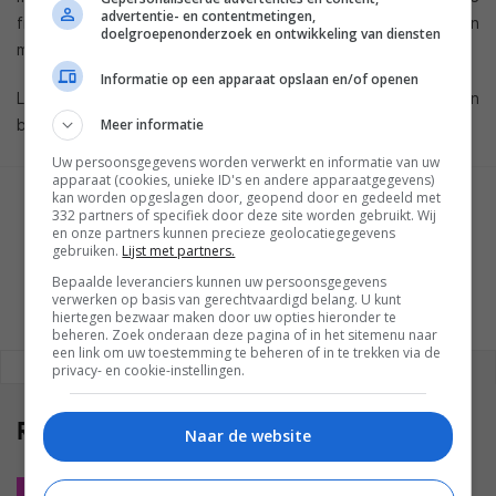
advertentie- en contentmetingen,
films, series en andere content in iTunes, bediend kan worden
doelgroepenonderzoek en ontwikkeling van diensten
met de iPad en beschikt over een FaceTime camera.
Informatie op een apparaat opslaan en/of openen
Lees meer over
wat we verwachten van de Apple HDTV
en
bekijk de eerste (mogelijke)
Meer informatie
prototypen
.
Uw persoonsgegevens worden verwerkt en informatie van uw
apparaat (cookies, unieke ID's en andere apparaatgegevens)
kan worden opgeslagen door, geopend door en gedeeld met
GESCHREVEN DOOR
332 partners of specifiek door deze site worden gebruikt. Wij
MARTIJN CHEL
en onze partners kunnen precieze geolocatiegegevens
gebruiken.
Lijst met partners.
Bepaalde leveranciers kunnen uw persoonsgegevens
verwerken op basis van gerechtvaardigd belang. U kunt
hiertegen bezwaar maken door uw opties hieronder te
beheren. Zoek onderaan deze pagina of in het sitemenu naar
een link om uw toestemming te beheren of in te trekken via de
REAGEREN
REACTIES (0)
privacy- en cookie-instellingen.
Reacties
(0)
Naar de website