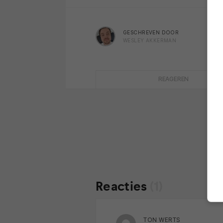
GESCHREVEN DOOR
WESLEY AKKERMAN
REAGEREN
Reacties
(1)
TON WERTS