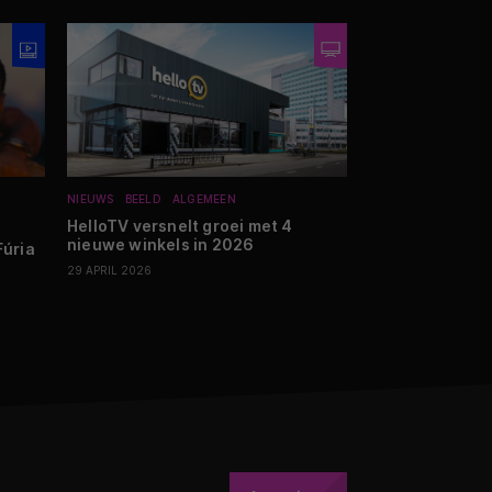
NIEUWS
BEELD
ALGEMEEN
EVENEMENT
NIEUW
HelloTV versnelt groei met 4
The New Sound 
nieuwe winkels in 2026
bestaan met av
Fúria
29 APRIL 2026
09 JUNI 2026