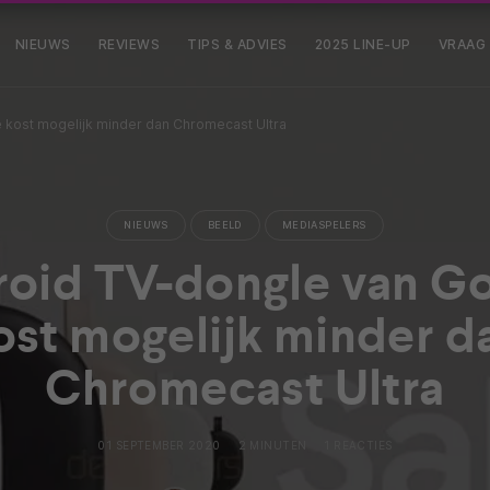
NIEUWS
REVIEWS
TIPS & ADVIES
2025 LINE-UP
VRAAG
 kost mogelijk minder dan Chromecast Ultra
NIEUWS
BEELD
MEDIASPELERS
oid TV-dongle van G
ost mogelijk minder d
Chromecast Ultra
01 SEPTEMBER 2020
2 MINUTEN
1 REACTIES