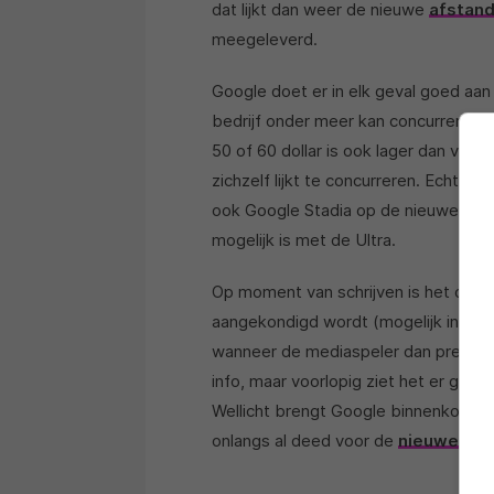
dat lijkt dan weer de nieuwe
afstan
meegeleverd.
Google doet er in elk geval goed aan 
bedrijf onder meer kan concurreren 
50 of 60 dollar is ook lager dan vo
zichzelf lijkt te concurreren. Echter, 
ook Google Stadia op de nieuwe Andr
mogelijk is met de Ultra.
Op moment van schrijven is het ook n
aangekondigd wordt (mogelijk in okto
wanneer de mediaspeler dan precies 
info, maar voorlopig ziet het er goe
Wellicht brengt Google binnenkort zel
onlangs al deed voor de
nieuwe sli