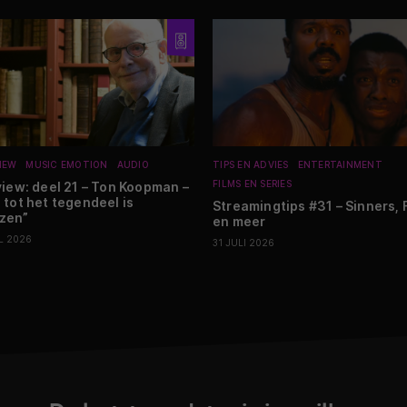
IEW
MUSIC EMOTION
AUDIO
TIPS EN ADVIES
ENTERTAINMENT
FILMS EN SERIES
view: deel 21 – Ton Koopman –
 tot het tegendeel is
Streamingtips #31 – Sinners, 
zen”
en meer
L 2026
31 JULI 2026