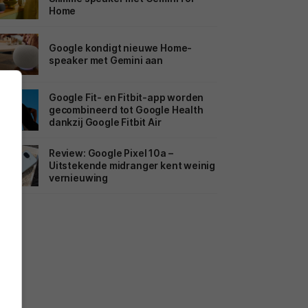
Home
Google kondigt nieuwe Home-
speaker met Gemini aan
Google Fit- en Fitbit-app worden
gecombineerd tot Google Health
dankzij Google Fitbit Air
Review: Google Pixel 10a –
Uitstekende midranger kent weinig
vernieuwing