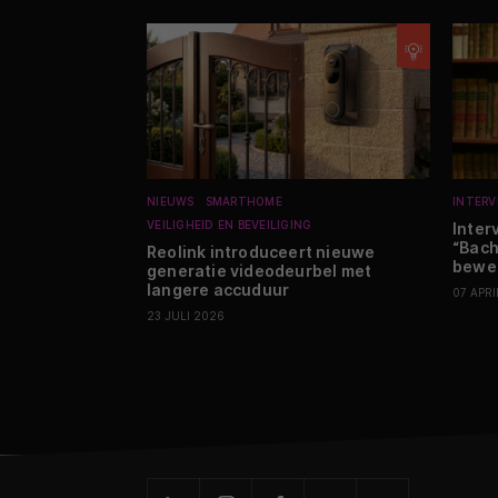
NIEUWS
SMARTHOME
INTERV
VEILIGHEID EN BEVEILIGING
Inter
“Bach
Reolink introduceert nieuwe
bewe
generatie videodeurbel met
langere accuduur
07 APRI
23 JULI 2026