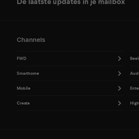
De laatste updates in je mailbox
Channels
FWD
Beel
Smarthome
Aud
Mobile
Ente
Create
High