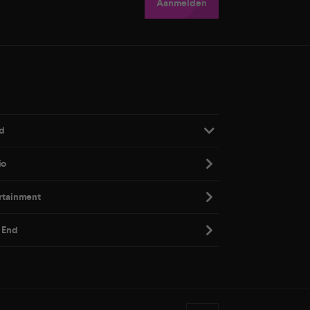
Aanmelden
d
io
rtainment
 End