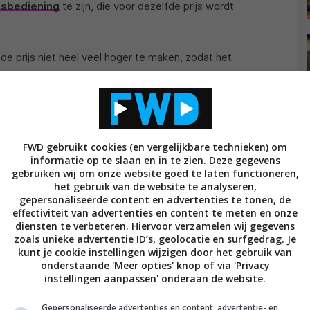
dsbediening
te zijn, die voor dezelfde prijs wordt
de prijs niet heel veel hoger te maken, zodat het
met de mediasticks van Roku en Amazon. De prijs van
or de Chromecast Ultra, waardoor Google ook met
op dit moment is het niet duidelijk of je bijvoorbeeld
oid TV-dongle kunt gebruiken, wat natuurlijk wel
FWD gebruikt cookies (en vergelijkbare technieken) om
informatie op te slaan en in te zien. Deze gegevens
gebruiken wij om onze website goed te laten functioneren,
og niet duidelijk wanneer de Sabrina precies
het gebruik van de website te analyseren,
gepersonaliseerde content en advertenties te tonen, de
ber tijdens het jaarlijkse hardware-event) en
effectiviteit van advertenties en content te meten en onze
te koop is. Het is dus nog even afwachten op meer
diensten te verbeteren. Hiervoor verzamelen wij gegevens
d uit voor de nieuwe Android TV-dongle van Google.
zoals unieke advertentie ID’s, geolocatie en surfgedrag. Je
kunt je cookie instellingen wijzigen door het gebruik van
f al meer informatie naar buiten, zoals het bedrijf dat
onderstaande 'Meer opties' knop of via 'Privacy
mme speaker
.
instellingen aanpassen' onderaan de website.
Gepersonaliseerde advertenties en content, advertentie- en