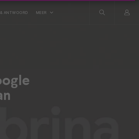
 & ANTWOORD
MEER
oogle
an