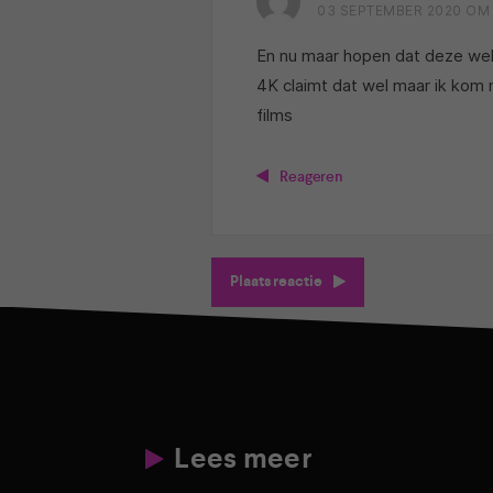
03 SEPTEMBER 2020 OM 
En nu maar hopen dat deze we
4K claimt dat wel maar ik kom n
films
Reageren
Plaats reactie
Lees meer