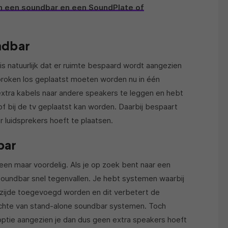
en een soundbar en een SoundPlate of
ndbar
s natuurlijk dat er ruimte bespaard wordt aangezien
roken los geplaatst moeten worden nu in één
extra kabels naar andere speakers te leggen en hebt
of bij de tv geplaatst kan worden. Daarbij bespaart
r luidsprekers hoeft te plaatsen.
bar
leen maar voordelig. Als je op zoek bent naar een
soundbar snel tegenvallen. Je hebt systemen waarbij
erzijde toegevoegd worden en dit verbetert de
zichte van stand-alone soundbar systemen. Toch
optie aangezien je dan dus geen extra speakers hoeft