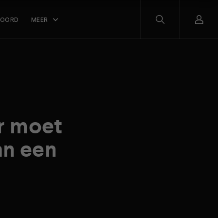
WOORD
MEER
r moet
an een