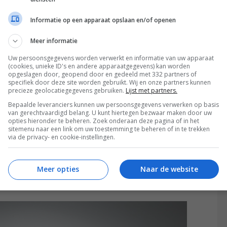
Informatie op een apparaat opslaan en/of openen
Meer informatie
Uw persoonsgegevens worden verwerkt en informatie van uw apparaat
(cookies, unieke ID's en andere apparaatgegevens) kan worden
opgeslagen door, geopend door en gedeeld met 332 partners of
specifiek door deze site worden gebruikt. Wij en onze partners kunnen
e soundbars. De actieve versie beschikt over een
precieze geolocatiegegevens gebruiken.
Lijst met partners.
n vaak ook nog over een ingebouwde Blu-ray of DVD
Bepaalde leveranciers kunnen uw persoonsgegevens verwerken op basis
van gerechtvaardigd belang. U kunt hiertegen bezwaar maken door uw
e apparatuur als een set-top-box of een game console
opties hieronder te beheren. Zoek onderaan deze pagina of in het
 als een alles-in-één systeen aangezien je met deze
sitemenu naar een link om uw toestemming te beheren of in te trekken
via de privacy- en cookie-instellingen.
en beeldweergave. De passieve variant moet
receiver of versterker. Passieve soundbars worden
Meer opties
Naar de website
akers, vooral voor het surround-effect. De
oweergave van de linker, rechter en center speaker.