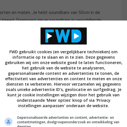
oorten en maten. Je hebt soundbars van 50cm in de
breed. Daarnaast zijn er soundbars in verschillende
e Virtual Surround bieden. Dit houdt in dat de
rzorgt, zonder luidsprekers achter in de kamer te
oundbar is de Full Surround soundbar. Met soundbars
dsprekers
nodig achter in de kamer en ook een
FWD gebruikt cookies (en vergelijkbare technieken) om
informatie op te slaan en in te zien. Deze gegevens
eemt puur taak van de frontspeakers en de center
gebruiken wij om onze website goed te laten functioneren,
het gebruik van de website te analyseren,
gepersonaliseerde content en advertenties te tonen, de
effectiviteit van advertenties en content te meten en onze
diensten te verbeteren. Hiervoor verzamelen wij gegevens
zoals unieke advertentie ID’s, geolocatie en surfgedrag. Je
kunt je cookie instellingen wijzigen door het gebruik van
onderstaande 'Meer opties' knop of via 'Privacy
instellingen aanpassen' onderaan de website.
Gepersonaliseerde advertenties en content, advertentie- en
contentmetingen, doelgroepenonderzoek en ontwikkeling van
diensten