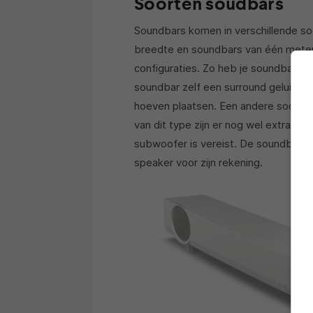
Soorten soudbars
Soundbars komen in verschillende s
breedte en soundbars van één meter 
configuraties. Zo heb je soundbars di
soundbar zelf een surround geluid ve
hoeven plaatsen. Een andere soort s
van dit type zijn er nog wel extra
lui
subwoofer is vereist. De soundbar n
speaker voor zijn rekening.