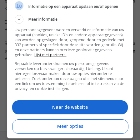
overigens nog doen, maar ook zonder deze extra features
Informatie op een apparaat opslaan en/of openen
klinken de speakers geweldig. In een woord TOP (speakers).
Meer informatie
Door: Marcel Piet
Bekijk het product op
Teufelaudio.nl
Uw persoonsgegevens worden verwerkt en informatie van uw
apparaat (cookies, unieke ID's en andere apparaatgegevens)
kan worden opgeslagen door, geopend door en gedeeld met
Benieuwd naar alle luidsprekersystemen en home cinema
332 partners of specifiek door deze site worden gebruikt. Wij
en onze partners kunnen precieze geolocatiegegevens
systemen van Teufel? Neem een kijkje op de
Teufel website
gebruiken.
Lijst met partners.
voor meer informatie.
Bepaalde leveranciers kunnen uw persoonsgegevens
verwerken op basis van gerechtvaardigd belang. U kunt
hiertegen bezwaar maken door uw opties hieronder te
beheren. Zoek onderaan deze pagina of in het sitemenu naar
GESCHREVEN DOOR
een link om uw toestemming te beheren of in te trekken via de
MARTIJN CHEL
privacy- en cookie-instellingen.
Naar de website
Meer opties
REAGEREN
REACTIES (0)