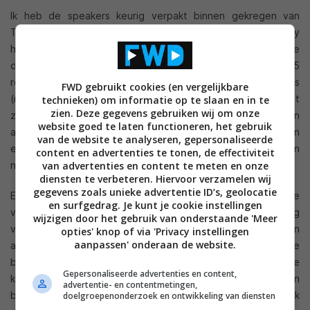
Ik heb de speakers keurig verpakt binnen gekregen van
Teufel. Je merkt al bij het uitpakken dat de speakers body
hebben en er zeer degelijk uitzien. Aangesloten volgens de
duidelijke handleiding, gekoppeld aan een Marantz SR 6005
receiver. Perfecte combinatie! Zowel klassiek als The Beatles
FWD gebruikt cookies (en vergelijkbare
(mijn favoriet) klinken geweldig. De bas-weergave is exact
technieken) om informatie op te slaan en in te
zien. Deze gegevens gebruiken wij om onze
zoals het oor het wil en dat nog zonder verfijning in
website goed te laten functioneren, het gebruik
afstemming. Midden en hoge tonen zijn perfect gescheiden
van de website te analyseren, gepersonaliseerde
en je hoort zelfs “nieuwe” instrumenten waarvan ik voorheen
content en advertenties te tonen, de effectiviteit
niet wist dat ze in bepaalde nummers voorkwamen.
van advertenties en content te meten en onze
diensten te verbeteren. Hiervoor verzamelen wij
gegevens zoals unieke advertentie ID’s, geolocatie
Eventuele trillingen worden perfect opgevangen door de
en surfgedrag. Je kunt je cookie instellingen
voetjes onder de speaker. Geen enkele vervorming bij hoog
wijzigen door het gebruik van onderstaande 'Meer
volume, zelfs de bassen blijven exact gelijk. Absoluut een
opties' knop of via 'Privacy instellingen
aanpassen' onderaan de website.
aanrader, zeker gezien de prijs/ kwaliteitsverhouding. De
berkenkleur is in mijn geval een perfecte aankleding van de
Gepersonaliseerde advertenties en content,
kamer. Je kan ze ook aansluiten via Bi-wire dat nog een
advertentie- en contentmetingen,
betere splitsing van hoog en lage tonen geeft. Dit moet ik
doelgroepenonderzoek en ontwikkeling van diensten