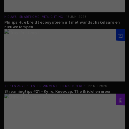
NIEUWS
SMARTHOME
VERLICHTING
16 JUNI 2026
Philips Hue breidt ecosysteem uit met wandschakelaars en
nieuwe lampen
TIPS EN ADVIES
ENTERTAINMENT
FILMS EN SERIES
22 MEI 2026
Streamingtips #21 – Kylie, Kneecap, The Bride! en meer