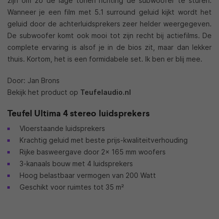
zijn om zo de lage tonen richting de subwoofer te sturen.
Wanneer je een film met 5.1 surround geluid kijkt wordt het
geluid door de achterluidsprekers zeer helder weergegeven.
De subwoofer komt ook mooi tot zijn recht bij actiefilms. De
complete ervaring is alsof je in de bios zit, maar dan lekker
thuis. Kortom, het is een formidabele set. Ik ben er blij mee.
Door: Jan Brons
Bekijk het product op
Teufelaudio.nl
Teufel Ultima 4 stereo luidsprekers
Vloerstaande luidsprekers
Krachtig geluid met beste prijs-kwaliteitverhouding
Rijke basweergave door 2x 165 mm woofers
3-kanaals bouw met 4 luidsprekers
Hoog belastbaar vermogen van 200 Watt
Geschikt voor ruimtes tot 35 m²