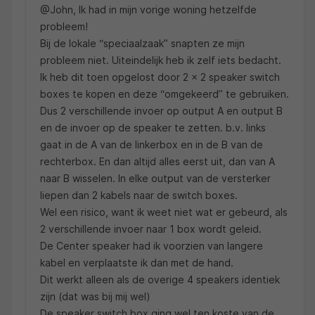
@John, Ik had in mijn vorige woning hetzelfde
probleem!
Bij de lokale “speciaalzaak” snapten ze mijn
probleem niet. Uiteindelijk heb ik zelf iets bedacht.
Ik heb dit toen opgelost door 2 x 2 speaker switch
boxes te kopen en deze “omgekeerd” te gebruiken.
Dus 2 verschillende invoer op output A en output B
en de invoer op de speaker te zetten. b.v. links
gaat in de A van de linkerbox en in de B van de
rechterbox. En dan altijd alles eerst uit, dan van A
naar B wisselen. In elke output van de versterker
liepen dan 2 kabels naar de switch boxes.
Wel een risico, want ik weet niet wat er gebeurd, als
2 verschillende invoer naar 1 box wordt geleid.
De Center speaker had ik voorzien van langere
kabel en verplaatste ik dan met de hand.
Dit werkt alleen als de overige 4 speakers identiek
zijn (dat was bij mij wel)
De speaker switch box ging wel ten koste van de