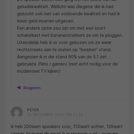
geluidskwaliteit. Wellicht was diegene die ik had
gekocht ook niet van voldoende kwaliteit en had ik
meer geld moeten uitgeven.
Een andere optie zou zijn om met een soort
schakelkast met bananenstekkers ze om te pluggen.
Uiteindelijk heb ik er voor gekozen om ze weer
rechtstreeks aan te sluiten op “beamer” stand.
Aangezien ik in die stand 90% van de 5.1 zet
gebruikte (films / gamen) (niet echt nodig voor de
incidenteel TV kijken)
Reageren
PETER
31 DECEMBER 2020 OM 21:24
ik heb 200watt speakers voor, 150watt achter, 120watt
center, hoeveel db moet ik in receiver + of – ingeven