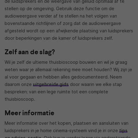
de luidsprekers en de weergave van geluid optimaal af te
stellen op de omgeving. Gebruik deze functie om de
audioweergave verder af te stellen na het volgen van
bovenstaande richtlijnen of zorg dat de audioweergave
afgesteld wordt op een afwijkende plaatsing van luidsprekers
door beperkingen van de kamer of luidsprekers zelf.
Zelf aan de slag?
Wil je zelf de ultieme thuisbioscoop bouwen en wil je graag
weten waar je allemaal rekening mee moet houden? Wij zijn je
al voor gegaan en hebben alles gedocumenteerd. Neem
daarom onze
uitgebreide gids
door waarin we elke stap
bespreken; van een lege ruimte tot een complete
thuisbioscoop.
Meer informatie
Meer informatie over het kopen, plaatsen en aansluiten van
luidsprekers in je home cinema-systeem vind je in onze
tips
en advies-sectie
. Ook kun je verder lezen via onderstaande