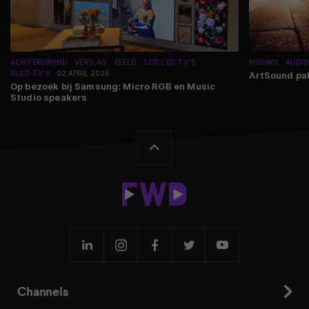
ACHTERGROND
VERSLAG
BEELD
LCD LED TV'S
NIEUWS
AUDI
OLED TV'S
02 APRIL 2026
ArtSound pa
Op bezoek bij Samsung: Micro RGB en Music
Studio speakers
Channels