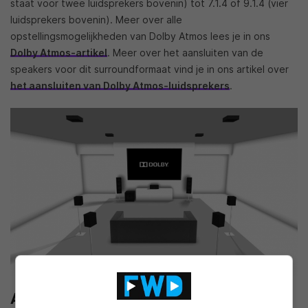
staat voor twee luidsprekers bovenin) tot 7.1.4 of 9.1.4 (vier
luidsprekers bovenin). Meer over alle
opstellingsmogelijkheden van Dolby Atmos lees je in ons
Dolby Atmos-artikel
. Meer over het aansluiten van de
speakers voor dit surroundformaat vind je in ons artikel over
het aansluiten van Dolby Atmos-luidsprekers
.
Auro 3D surround-opstelling