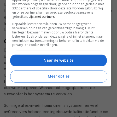
kan worden opgeslagen door, geopend door en gedeeld met
luidsprekers in een hoek hangen zodat ze richting de
332 partners of specifiek door deze site worden gebruikt. Wij
luisterpositie wijzen. Ga je naar opstellingen met Dolby Atmos
en onze partners kunnen precieze geolocatiegegevens
gebruiken.
Lijst met partners.
en/of DTS:X dan is het verstandig om de richtlijnen voor de
hangende speakers aan te houden en de overige
Bepaalde leveranciers kunnen uw persoonsgegevens
verwerken op basis van gerechtvaardigd belang. U kunt
luidsprekers niet op te hangen.
hiertegen bezwaar maken door uw opties hieronder te
beheren. Zoek onderaan deze pagina of in het sitemenu naar
Overige punten
een link om uw toestemming te beheren of in te trekken via de
privacy- en cookie-instellingen.
Er zijn natuurlijk uitzonderingen op bovenstaande regels,
bijvoorbeeld wanneer de vorm van de kamer een opstelling
Naar de website
onmogelijk maakt of wanneer
akoestische eigenschappen
om een andere plaatsing vragen. Ook bieden sommige
luidsprekers (
staande zuilen
) soms de mogelijkheid om de
Meer opties
functie van de subwoofer over te nemen en de lage tonen
dus weer te geven. Wanneer dit mogelijk is komt de
subwoofer in het systeem te vervallen.
Sommige alles-in-één home cinema systemen en veel
av0receivers hebben een ingebouwde kalibratiefunctie om