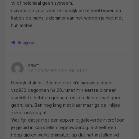
tv of helemaal geen systeem.
ricivers zijn voor veel te moeilijk en te veel boxen en
kabels de mens is dommer aan het worden ja niet met
hun mobiel.
Reageren
ERWT
06 NOVEMBER 2016 OM 01:16
Heerlijk stuk dit. Ben net met m’n nieuwe pioneer
vsx930 begonnen(na 20Jr.met m’n eerste pioneer
vsx505 te hebben gedaan) en kon dit stuk wel goed
gebruiken. Ben nog lang niet klaar maar ga de linkjes
zeker ook nog af.
Wat fijn dat je met een app.en bijgeleverde microfoon
je geluid in kan stellen tegenwoordig. Scheelt een
hoop tijd en werkt prima(Let op dat het instellen vd