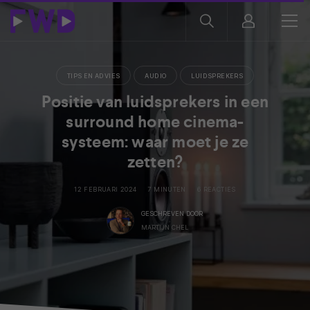
TIPS EN ADVIES
AUDIO
LUIDSPREKERS
Positie van luidsprekers in een
surround home cinema-
systeem: waar moet je ze
zetten?
12 FEBRUARI 2024
7 MINUTEN
6 REACTIES
GESCHREVEN DOOR
MARTIJN CHEL