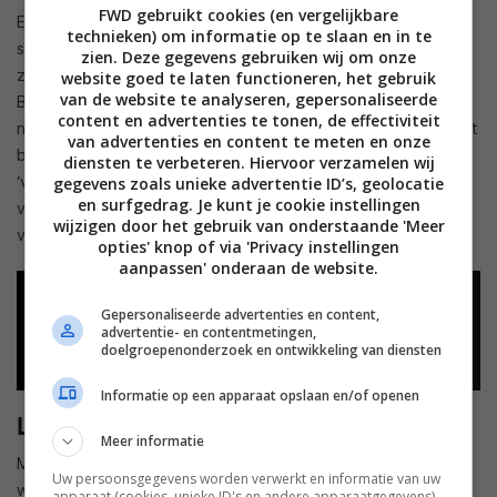
FWD gebruikt cookies (en vergelijkbare
En dan is er nog het wat onbekendere Auro 3D. Dit
technieken) om informatie op te slaan en in te
surroundformaat gebruikt als basis de 5.1-kanaals opstelling
zien. Deze gegevens gebruiken wij om onze
zoals hierboven omschreven maar ziet dit als onderste laag.
website goed te laten functioneren, het gebruik
van de website te analyseren, gepersonaliseerde
Boven deze laag wordt eenzelfde 5-kanaals laag geplaatst,
content en advertenties te tonen, de effectiviteit
net boven de onderste laag luidsprekers. Daarbij wordt exact
van advertenties en content te meten en onze
boven de luisterpositie een kanaal geplaatst, ook wel de
diensten te verbeteren. Hiervoor verzamelen wij
‘voice of god’ genoemd. Eigenlijk is dit de optimale opstelling
gegevens zoals unieke advertentie ID’s, geolocatie
en surfgedrag. Je kunt je cookie instellingen
voor Auro 3D maar er zijn alternatieven zoals op de website
wijzigen door het gebruik van onderstaande 'Meer
van Auro omschreven.
opties' knop of via 'Privacy instellingen
aanpassen' onderaan de website.
Gepersonaliseerde advertenties en content,
advertentie- en contentmetingen,
doelgroepenonderzoek en ontwikkeling van diensten
Informatie op een apparaat opslaan en/of openen
Luidsprekers ophangen
Meer informatie
Mocht je luidsprekers in de 5.1- of 7.1-kanaals opstellingen
Uw persoonsgegevens worden verwerkt en informatie van uw
willen ophangen dan is dit mogelijk. Zorg er wel voor dat de
apparaat (cookies, unieke ID's en andere apparaatgegevens)