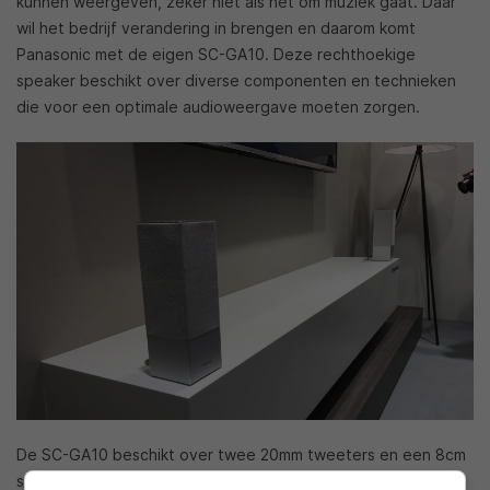
kunnen weergeven, zeker niet als het om muziek gaat. Daar
wil het bedrijf verandering in brengen en daarom komt
Panasonic met de eigen SC-GA10. Deze rechthoekige
speaker beschikt over diverse componenten en technieken
die voor een optimale audioweergave moeten zorgen.
De SC-GA10 beschikt over twee 20mm tweeters en een 8cm
subwoofer die samen voor een betere muziekweergave, dan