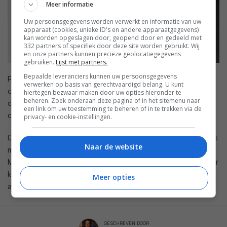
Meer informatie
Uw persoonsgegevens worden verwerkt en informatie van uw
apparaat (cookies, unieke ID's en andere apparaatgegevens)
kan worden opgeslagen door, geopend door en gedeeld met
332 partners of specifiek door deze site worden gebruikt. Wij
en onze partners kunnen precieze geolocatiegegevens
gebruiken.
Lijst met partners.
Bepaalde leveranciers kunnen uw persoonsgegevens
Panasonic heeft gekozen voor de
Google Assistant
als
verwerken op basis van gerechtvaardigd belang. U kunt
digitale assistent. Middels de ingebouwde microfoon kan
hiertegen bezwaar maken door uw opties hieronder te
beheren. Zoek onderaan deze pagina of in het sitemenu naar
deze assistent antwoord geven op je vragen, je agenda
een link om uw toestemming te beheren of in te trekken via de
oplezen, muziek opzoeken en afspelen en nog veel meer.
privacy- en cookie-instellingen.
De Panasonic SC-GA10 komt vanaf de winter op de Europese
Naar de website
markt, maar voorlopig alleen in Duitsland, Frankrijk en de UK.
Mogelijk komt de speaker later in 2018 ook naar Nederland. Er
komt een witte en een zwarte versie op de markt. De
Meer opties
adviesprijs is nog niet bekend.
GESCHREVEN DOOR