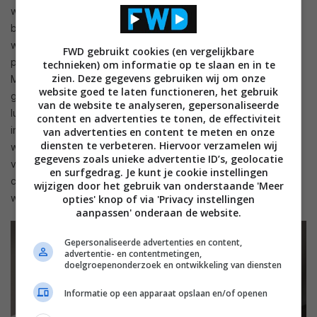
we tot op heden van slimme speakers gewend zijn, moeten
bieden. Daarnaast is de speaker een multiroomspeaker,
waardoor het mogelijk is om meerdere speakers in huis te
FWD gebruikt cookies (en vergelijkbare
plaatsen en deze samen of los van elkaar te laten spelen. De
technieken) om informatie op te slaan en in te
zien. Deze gegevens gebruiken wij om onze
Multiroom audio-functie van de Google Assistant stelt
website goed te laten functioneren, het gebruik
gebruikers in staat de luidspreker te combineren met
van de website te analyseren, gepersonaliseerde
luidsprekers waarin Chromecast Audio of Chromecast is
content en advertenties te tonen, de effectiviteit
ingebouwd. Twee speakers kunnen daarbij gekoppeld
van advertenties en content te meten en onze
diensten te verbeteren. Hiervoor verzamelen wij
worden voor een stereoweergave. Via de Music Control-app
gegevens zoals unieke advertentie ID’s, geolocatie
van Panasonic kan muziek vanaf bijvoorbeeld een tablet,
en surfgedrag. Je kunt je cookie instellingen
computer, smartphone of nas naar de speaker gestreamd
wijzigen door het gebruik van onderstaande 'Meer
worden.
opties' knop of via 'Privacy instellingen
aanpassen' onderaan de website.
Gepersonaliseerde advertenties en content,
advertentie- en contentmetingen,
doelgroepenonderzoek en ontwikkeling van diensten
Informatie op een apparaat opslaan en/of openen