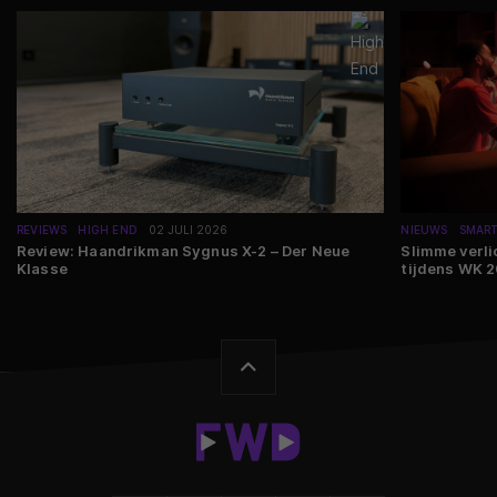
REVIEWS
HIGH END
02 JULI 2026
NIEUWS
SMAR
Review: Haandrikman Sygnus X-2 – Der Neue
Slimme verli
Klasse
tijdens WK 