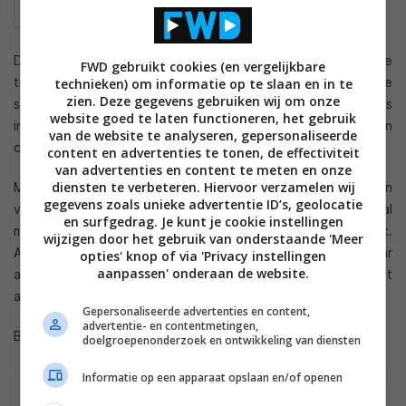
Dit was natuurlijk te verwachten, want Microsoft loop al lange
FWD gebruikt cookies (en vergelijkbare
tijd achter de feiten aan en is de laatste jaren vaak twee
technieken) om informatie op te slaan en in te
zien. Deze gegevens gebruiken wij om onze
stappen later dan Apple en Google. Microsoft is volgens
website goed te laten functioneren, het gebruik
interne bronnen van plan jaar eigen internet streaming en
van de website te analyseren, gepersonaliseerde
content service te lanceren, gebaseerd op de Xbox 360.
content en advertenties te tonen, de effectiviteit
van advertenties en content te meten en onze
diensten te verbeteren. Hiervoor verzamelen wij
Microsoft heeft volgens de bronnen al geïnvesteerd in
gegevens zoals unieke advertentie ID’s, geolocatie
verschillende WebTV services en ook zou het bedrijf social
en surfgedrag. Je kunt je cookie instellingen
media als Facebook willen integreren in de internet TV box.
wijzigen door het gebruik van onderstaande 'Meer
Als laatste werd ook een zogenaamde ‘handgebaar
opties' knop of via 'Privacy instellingen
aanpassen' onderaan de website.
afstandsbediening’ genoemd voor bediening van het
apparaat.
Gepersonaliseerde advertenties en content,
advertentie- en contentmetingen,
Bron: FlatpanelsHD
doelgroepenonderzoek en ontwikkeling van diensten
Informatie op een apparaat opslaan en/of openen
GESCHREVEN DOOR