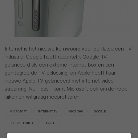
Internet is het nieuwe kernwoord voor de flatscreen TV
industrie. Google heeft recentelijk Google TV
gelanceerd als een externe internet box en een
geïntegreerde TV oplossing, en Apple heeft haar
nieuwe Apple TV gelanceerd met internet video
streaming. Nu - pas - komt Microsoft ook om de hoek
kijken en wil graag meeprofiteren.
MICROSOFT
INTERNET TV
XBOX 360
GOOGLE
INTERNET VIDEO
APPLE