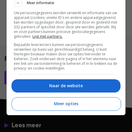
Meer informatie
MARTIJN CHEL
Uw persoonsgegevens worden verwerkt en informatie van uw
apparaat (cookies, unieke ID's en andere apparaatgegevens)
kan worden opgeslagen door, geopend door en gedeeld met
332 partners of specifiek door deze site worden gebruikt. Wij
en onze partners kunnen precieze geolocatiegegevens
gebruiken.
Lijst met partners.
REAGEREN
REACTIES (0)
Bepaalde leveranciers kunnen uw persoonsgegevens
verwerken op basis van gerechtvaardigd belang. U kunt
hiertegen bezwaar maken door uw opties hieronder te
Reacties
(0)
beheren. Zoek onderaan deze pagina of in het sitemenu naar
een link om uw toestemming te beheren of in te trekken via de
privacy- en cookie-instellingen.
Plaats reactie
Naar de website
Meer opties
Lees meer