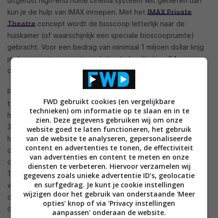
uitgerust high-end home cinema systeem wilt genieten dan
kun je de hulp van IMAX inroepen. Met het
IMAX Private
Theatre
concept wordt de bioscoop letterlijk naar de
huiskamer (of waarschijnlijk een speciale bioscoopruimte)
gebracht. Voor een bedrag van minimaal 1 miljoen dollar krijg
je de nieuwste apparatuur, de beste kwaliteit en 24 uur per
dag ondersteuning.
PRIMA is een bedrijf dat al een tijdje films die in de bioscoop
FWD gebruikt cookies (en vergelijkbare
te zien zijn beschikbaar stelt voor diegenen die geld genoeg
technieken) om informatie op te slaan en in te
hebben. Voor een bedrag van 500 dollar per film en een
zien. Deze gegevens gebruiken wij om onze
35.000 dollar kostende server krijg je de nieuwste films via
website goed te laten functioneren, het gebruik
van de website te analyseren, gepersonaliseerde
het internet naar je home cinema gestreamd. IMAX maakt
content en advertenties te tonen, de effectiviteit
deze week bekend een groot belang te nemen in PRIMA en
van advertenties en content te meten en onze
de dienst aan te gaan bieden binnen het IMAX Private
diensten te verbeteren. Hiervoor verzamelen wij
Theatre concept. Ook wordt de PRIMA server mogelijk
gegevens zoals unieke advertentie ID’s, geolocatie
en surfgedrag. Je kunt je cookie instellingen
vervangen met een server die IMAX-technologie
wijzigen door het gebruik van onderstaande 'Meer
ondersteunt, en worden binnenkort mogelijk ook IMAX-films
opties' knop of via 'Privacy instellingen
die de dienst beschikbaar gesteld. Als je al 1 miljoen dollar
aanpassen' onderaan de website.