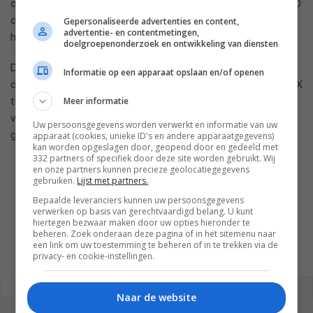
over hebt voor een home cinema systeem dan heb je die 500
dollar per film er ook wel voor over zullen ze gedacht
Gepersonaliseerde advertenties en content,
advertentie- en contentmetingen,
hebben.
doelgroepenonderzoek en ontwikkeling van diensten
Dat is echter net het enige nieuws want IMAX laat ook weten
Informatie op een apparaat opslaan en/of openen
dat het bedrijf werkt aan een goedkopere versie van de IMAX
thuisbioscoop-ervaring. Wat we onder goedkoper mogen
Meer informatie
verstaan is niet duidelijk maar de kans is klein dat het voor de
Uw persoonsgegevens worden verwerkt en informatie van uw
gemiddelde consument betaalbaar zal zijn.
apparaat (cookies, unieke ID's en andere apparaatgegevens)
kan worden opgeslagen door, geopend door en gedeeld met
332 partners of specifiek door deze site worden gebruikt. Wij
en onze partners kunnen precieze geolocatiegegevens
gebruiken.
Lijst met partners.
GESCHREVEN DOOR
Bepaalde leveranciers kunnen uw persoonsgegevens
MARTIJN CHEL
verwerken op basis van gerechtvaardigd belang. U kunt
hiertegen bezwaar maken door uw opties hieronder te
beheren. Zoek onderaan deze pagina of in het sitemenu naar
een link om uw toestemming te beheren of in te trekken via de
privacy- en cookie-instellingen.
REAGEREN
REACTIES (0)
Naar de website