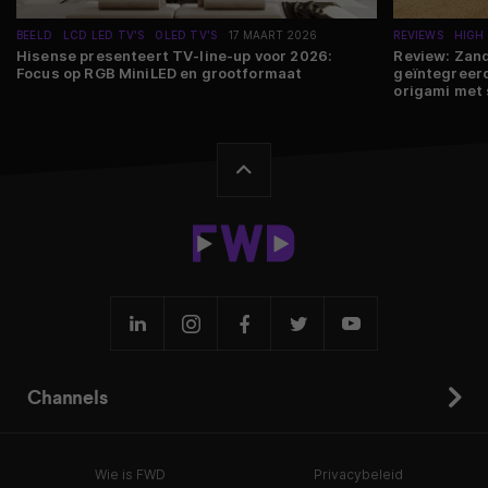
BEELD
LCD LED TV'S
OLED TV'S
17 MAART 2026
REVIEWS
HIGH
Hisense presenteert TV-line-up voor 2026:
Review: Zan
Focus op RGB MiniLED en grootformaat
geïntegreer
Channels
Wie is FWD
Privacybeleid