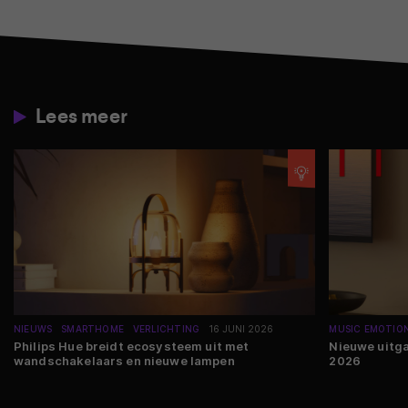
Lees meer
NIEUWS
SMARTHOME
VERLICHTING
16 JUNI 2026
MUSIC EMOTIO
Philips Hue breidt ecosysteem uit met
Nieuwe uitga
wandschakelaars en nieuwe lampen
2026