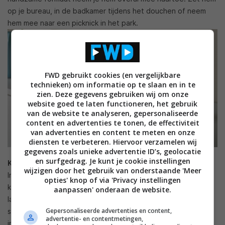
op je bureau, in de badkamer tijdens het douchen of neem
hem mee naar een picknick in het park.
FWD gebruikt cookies (en vergelijkbare
technieken) om informatie op te slaan en in te
zien. Deze gegevens gebruiken wij om onze
website goed te laten functioneren, het gebruik
van de website te analyseren, gepersonaliseerde
content en advertenties te tonen, de effectiviteit
van advertenties en content te meten en onze
diensten te verbeteren. Hiervoor verzamelen wij
gegevens zoals unieke advertentie ID’s, geolocatie
en surfgedrag. Je kunt je cookie instellingen
KULGLASS
wijzigen door het gebruik van onderstaande 'Meer
In de KULGLASS – Zweeds voor ‘een bolletje ijs’– tafellamp
opties' knop of via 'Privacy instellingen
komt licht, geluid en kleur samen. Het ontwerp heeft een
aanpassen' onderaan de website.
lampenkap die doet denken aan een zachte toef van een
Gepersonaliseerde advertenties en content,
softijsje. Luister je favoriete muziek via bluetooth dankzij de
advertentie- en contentmetingen,
ingebouwde speaker. Qua design lijkt dit model op de