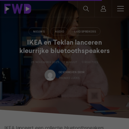
NIEUWS
AUDIO
LUIDSPREKERS
IKEA en Teklan lanceren
kleurrijke bluetoothspeakers
26 NOVEMBER 2025
1 MINUUT
0 REACTIES
GESCHREVEN DOOR
THOMAS LUEKS
IKEA lanceert een collectie bluetoothspeakers