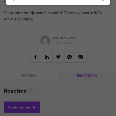
KULGLASS tafellamp 110.99 euro
De producten zijn vanaf januari 2026 verkrijgbaar in IKEA
winkels en online
GESCHREVEN DOOR
THOMAS LUEKS
REAGEREN
REACTIES (0)
Reacties
(0)
Plaats reactie