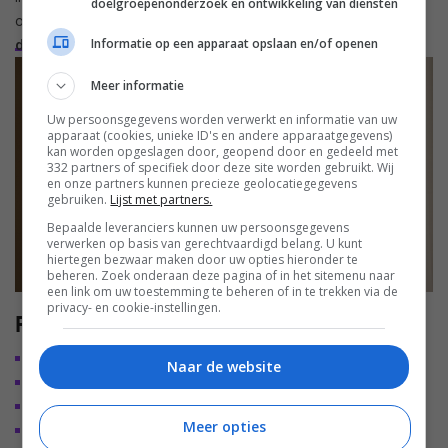
doelgroepenonderzoek en ontwikkeling van diensten
opvolger van de IKEA x Sonos-
Symfonisk-speakers
, maar
Informatie op een apparaat opslaan en/of openen
die samenwerking stopte
eerder dit jaar.
Meer informatie
Uw persoonsgegevens worden verwerkt en informatie van uw
apparaat (cookies, unieke ID's en andere apparaatgegevens)
kan worden opgeslagen door, geopend door en gedeeld met
332 partners of specifiek door deze site worden gebruikt. Wij
en onze partners kunnen precieze geolocatiegegevens
gebruiken.
Lijst met partners.
Bepaalde leveranciers kunnen uw persoonsgegevens
verwerken op basis van gerechtvaardigd belang. U kunt
hiertegen bezwaar maken door uw opties hieronder te
beheren. Zoek onderaan deze pagina of in het sitemenu naar
een link om uw toestemming te beheren of in te trekken via de
privacy- en cookie-instellingen.
Prijzen en beschikbaarheid
SOLSKYDD speaker klein (oranje) 49.99 euro
Naar de website
SOLSKYDD speaker middel (groen) 69.99 euro
SOLSKYDD speaker groot (beige) 110.99 euro
Meer opties
VAPPEBY bluetoothspeaker 12.99 euro