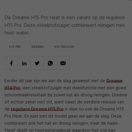
De Dreame H15 Pro Heat is een variant op de reguliere
H15 Pro. Deze steelstofzuiger combineert reinigen met
heet water.
H15 PRO
DREAME
H15 PRO HEAT
Eerder dit jaar zijn we aan de slag geweest met de
Dreame
H14 Pro
, een steelstofzuiger met dweilfunctie met een goed
schoonmaakresultaat bij zowel nat als droog reinigen. Dreame
zit echter zeker niet stil, want naast de eerdere release van
de
reguliere Dreame H15 Pro
is daar nu ook de Dreame H15
Pro Heat. En juist met dit model gaan we aan de slag. Deze
combineert ook het nat en droog reinigen, maar de naam
‘Heat’ duidt op heetwatergebruik waardoor het ook kan