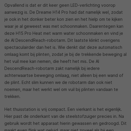
Opvallend is dat er dit keer geen LED-verlichting voorop
aanwezig is. De Dreame H14 Pro had dat namelijk wel, zodat
je ook in het donker beter kon zien en het hielp om te kijken
waar je al geweest was met schoonmaken. Daarentegen kan
deze H15 Pro Heat met warm water schoonmaken en vind je
de AI DescendReach-robotarm. Dit laatste klinkt overigens
spectaculairder dan het is. Wie denkt dat deze automatisch
omlaag komt bij plinten, zodat je bij de trekkende beweging al
het vuil mee kan nemen, die heeft het mis. De AI
DescendReach-robotarm zakt namelijk bij iedere
achterwaartse beweging omlaag, niet alleen bij een wand of
de plint. Echt slim kunnen we de robotarm dan ook niet
noemen, maar het werkt wel om vuil bij plinten vandaan te
trekken.
Het thuisstation is vrij compact. Een vierkant is het eigenlijk.
Hier past de onderkant van de steelstofzuiger precies in. Na
gebruik wordt het apparaat hierin gewassen en gedroogd. Dit
maakt even flink wat geluid, maar niet zoveel als bij een