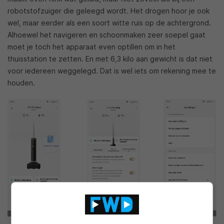
robotstofzuiger die geleegd wordt. Het drogen hoor je ook
wel, maar eerder als een soort witte ruis op de achtergrond.
Alhoewel het navigeren en schoonmaken zeer soepel gaat
moet je toch het apparaat even optillen om in het
thuisstation te zetten. En met 6,3 kilo aan gewicht is dat niet
voor iedereen weggelegd. Dat is wel iets om rekening mee te
houden.