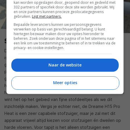
kan worden opgeslagen door, geopend door en gedeeld met
332 partners of specifiek door deze site worden gebruikt. Wij
en onze partners kunnen precieze geolocatiegegevens
gebruiken.
Lijst met partners.
Bepaalde leveranciers kunnen uw persoonsgegevens
verwerken op basis van gerechtvaardigd belang. U kunt
hiertegen bezwaar maken door uw opties hieronder te
beheren. Zoek onderaan deze pagina of in het sitemenu naar
Stofzuigen en dweilen
een link om uw toestemming te beheren of in te trekken via de
privacy- en cookie-instellingen.
De zuigkracht van de Dreame H15 Pro Heat is 22.000 Pa. Dat
is 4.000 Pa hoger dan de H14 Pro die we eerder dit jaar
Naar de website
getest hebben. Merk je het verschil in zuigkracht in de
praktijk? Nee, eigenlijk niet. De Dreame H14 Pro deed het
goed en dat is met deze H15 Pro Heat ook het geval. Gaat
Meer opties
het je alleen om het stofzuigen? Dan wint een goede Dyson
het wel van deze Dreame. Die is toch net even wat lichter en
wint het op het gebied van fijne stofdeeltjes als we dit
inzichtelijk maken. Vergis je echter niet, de Dreame H15 Pro
Heat is een zeer capabele stofzuiger, maar je zal met dit
apparaat vrijwel altijd kiezen voor stofzuigen én dweilen op
harde vloeren. Voor tapijt is het alleen stofzuigen een