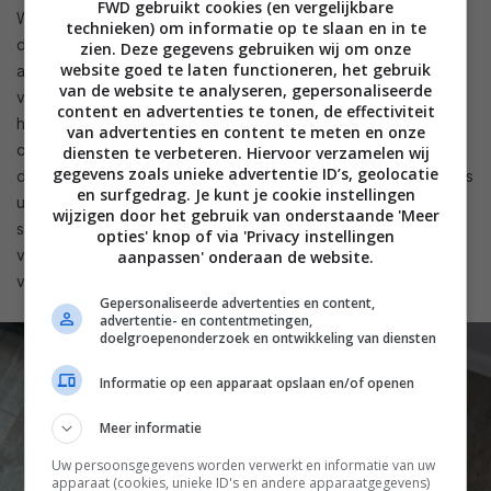
FWD gebruikt cookies (en vergelijkbare
Wie dat wil kan de Dreame H15 Pro Heat ook verbinden met
technieken) om informatie op te slaan en in te
de Dreame Home-app. Is dat noodzakelijk? Nee, ook zonder
zien. Deze gegevens gebruiken wij om onze
website goed te laten functioneren, het gebruik
app kun je dit apparaat prima bedienen. Wat kun je dan wel
van de website te analyseren, gepersonaliseerde
via de app? Je kan vooral een aantal instellingen aanpassen
content en advertenties te tonen, de effectiviteit
hoe er gereageerd moet worden op bepaalde situaties. Wel
van advertenties en content te meten en onze
of niet automatisch drogen en/of slim drogen bijvoorbeeld,
diensten te verbeteren. Hiervoor verzamelen wij
gegevens zoals unieke advertentie ID’s, geolocatie
de was- en droogmodus instellen, maar ook firmware-updates
en surfgedrag. Je kunt je cookie instellingen
uitvoeren. Vooral dat laatste is wel even belangrijk, want er
wijzigen door het gebruik van onderstaande 'Meer
stonden updates klaar. Kijk dus regelmatig even in de app
opties' knop of via 'Privacy instellingen
voor een update, maar eenmaal goed ingesteld zal je de app
aanpassen' onderaan de website.
verder niet nodig hebben.
Gepersonaliseerde advertenties en content,
advertentie- en contentmetingen,
doelgroepenonderzoek en ontwikkeling van diensten
Informatie op een apparaat opslaan en/of openen
Meer informatie
Uw persoonsgegevens worden verwerkt en informatie van uw
apparaat (cookies, unieke ID's en andere apparaatgegevens)