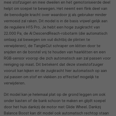
mee stofzuigen en mee dweilen en het gemotoriseerde deel
helpt om soepel te bewegen. Het neemt een flink deel van
de benodigde kracht over waardoor jij als gebruiker minder
vermoeid zal raken. Dit model is in de basis vrijwel gelijk aan
de reguliere H15 Pro. Je hebt een hoge zuigkracht van
22.000 Pa, de AI DescendReach-robotarm (die automatisch
omlaag zal bewegen om vuil dichtbij de plinten te
verwijderen), de TangleCut schraper om klitten door te
snijden en de borstel vrij te houden van haarklitten en een
RGB-sensor voorop die zich automatisch aan zal passen voor
reiniging op maat. Dit betekent dat deze steelstofzuiger
vooruit kan kijken en de zuigkracht hier automatisch op aan
zal passen om stof en vlekken zo effectief mogelijk te
verwijderen.
Dit model kan je helemaal plat op de grond leggen om ook
onder kasten of de bank schoon te maken en glijdt soepel
door het huis dankzij de motor met Glide Wheel. Dankzij
Balance Boost kan dit model ook automatisch rechtop staan