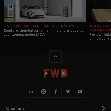
GESPONSORD
SMARTHOME
ENERGIE
02 MAART 2026
REVIEWS
SMAR
VEILIGHEID EN 
Zendure-thuisbatterijen: slimme energieopslag
voor zonnepanelen (ADV)
Review: Nuk
om je deur t
Channels