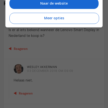
Reacties
(6)
Naar de website
TIMMERA
Meer opties
01 DECEMBER 2018 OM 15:15
Is er al iets bekend wanneer de Lenovo Smart Display in
Nederland te koop is?
Reageren
WESLEY AKKERMAN
03 DECEMBER 2018 OM 09:09
Helaas niet.
Reageren