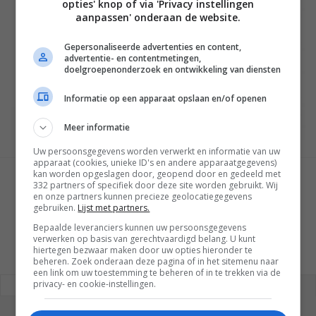
opties' knop of via 'Privacy instellingen
aanpassen' onderaan de website.
Gepersonaliseerde advertenties en content,
advertentie- en contentmetingen,
doelgroepenonderzoek en ontwikkeling van diensten
Informatie op een apparaat opslaan en/of openen
Meer informatie
Uw persoonsgegevens worden verwerkt en informatie van uw
apparaat (cookies, unieke ID's en andere apparaatgegevens)
kan worden opgeslagen door, geopend door en gedeeld met
GESCHREVEN DOOR
332 partners of specifiek door deze site worden gebruikt. Wij
en onze partners kunnen precieze geolocatiegegevens
WESLEY AKKERMAN
gebruiken.
Lijst met partners.
Bepaalde leveranciers kunnen uw persoonsgegevens
verwerken op basis van gerechtvaardigd belang. U kunt
hiertegen bezwaar maken door uw opties hieronder te
beheren. Zoek onderaan deze pagina of in het sitemenu naar
een link om uw toestemming te beheren of in te trekken via de
privacy- en cookie-instellingen.
REAGEREN
REACTIES (6)