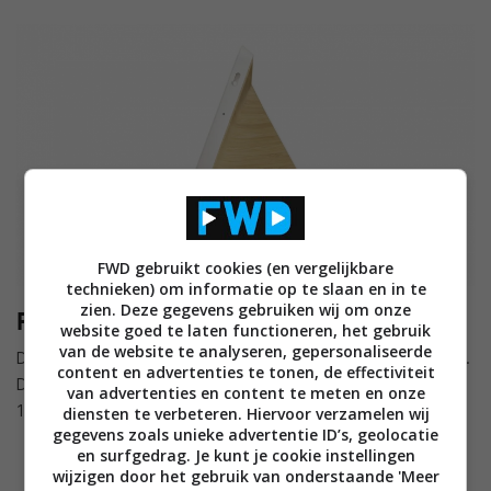
FWD gebruikt cookies (en vergelijkbare
technieken) om informatie op te slaan en in te
zien. Deze gegevens gebruiken wij om onze
Prijs en beschikbaarheid (VS)
website goed te laten functioneren, het gebruik
van de website te analyseren, gepersonaliseerde
De Lenovo Smart Display zal ergens deze zomer te koop zijn.
content en advertenties te tonen, de effectiviteit
De 8″-versie krijgt een prijskaartje van 199 dollar, terwijl het
van advertenties en content te meten en onze
10″-model 249 dollar gaat kosten.
diensten te verbeteren. Hiervoor verzamelen wij
gegevens zoals unieke advertentie ID’s, geolocatie
en surfgedrag. Je kunt je cookie instellingen
wijzigen door het gebruik van onderstaande 'Meer