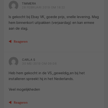
TIMMERA
28 FEBRUARI 2019 OM 18:22
Is gekocht bij Ebay VK, goede prijs, snelle levering. Mag
hem binnenkort uitpakken (verjaardag) en kan ermee
aan de slag.
Reageren
CARLA S
30 MEI 2019 OM 09:06
Heb hem gekocht in de VS,,geweldig,en bij het
installeren spreekt hij in het Nederlands.
Veel mogelijkheden
Reageren