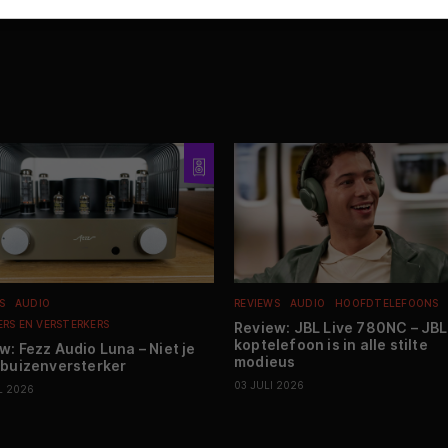
S
AUDIO
REVIEWS
AUDIO
HOOFDTELEFOONS
ERS EN VERSTERKERS
Review: JBL Live 780NC – JBL
koptelefoon is in alle stilte
w: Fezz Audio Luna – Niet je
modieus
 buizenversterker
03 JULI 2026
L 2026