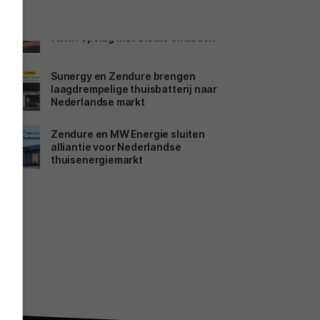
Review: Anker Solarbank Max AC –
7kWh opslag met 3.5kW ontladen
Sunergy en Zendure brengen
laagdrempelige thuisbatterij naar
Nederlandse markt
Zendure en MW Energie sluiten
alliantie voor Nederlandse
thuisenergiemarkt