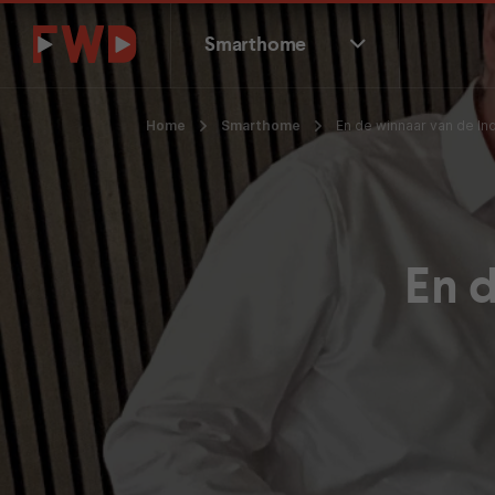
Smarthome
Home
Smarthome
En de winnaar van de Ind
En 