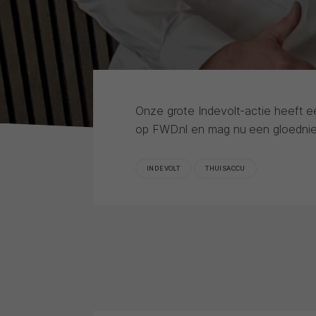
Onze grote Indevolt-actie heeft ee
op FWD.nl en mag nu een gloednie
INDEVOLT
THUISACCU