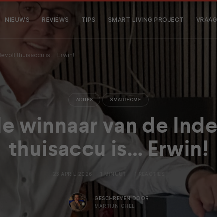
NIEUWS
REVIEWS
TIPS
SMART LIVING PROJECT
VRAAG
evolt thuisaccu is… Erwin!
ACTIES
SMARTHOME
de winnaar van de Inde
thuisaccu is… Erwin!
23 APRIL 2026
1 MINUUT
1 REACTIES
GESCHREVEN DOOR
MARTIJN CHEL