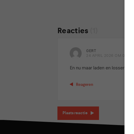
Reacties
(1)
GERT
24 APRIL 2026 OM 01:35
En nu maar laden en lossen,,
Reageren
Plaats reactie