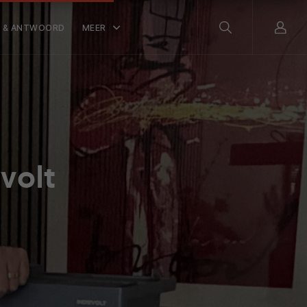
 & ANTWOORD
MEER
volt