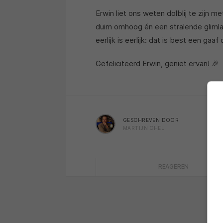
Erwin liet ons weten dolblij te zijn me
duim omhoog én een stralende glimlac
eerlijk is eerlijk: dat is best een gaa
Gefeliciteerd Erwin, geniet ervan! 🎉
GESCHREVEN DOOR
MARTIJN CHEL
REAGEREN