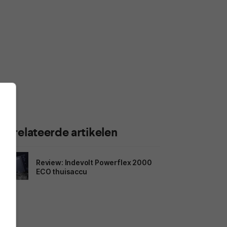
Gerelateerde artikelen
Review: Indevolt Powerflex 2000
ECO thuisaccu
Marstek brengt nieuwe 10kWh-
thuisaccu deze zomer uit in
Nederland en België