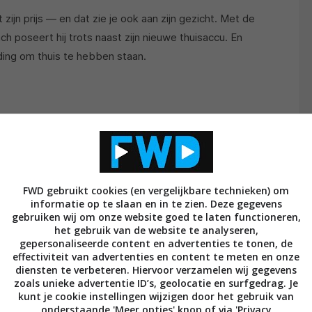
t zijn prijs — en dat zie je ook aan zijn gezicht. Met de
h poseert hij trots naast zijn nieuwe thuisaccu. En
f ding om thuis te hebben staan.
FWD gebruikt cookies (en vergelijkbare technieken) om
informatie op te slaan en in te zien. Deze gegevens
gebruiken wij om onze website goed te laten functioneren,
het gebruik van de website te analyseren,
REACTIES (1)
gepersonaliseerde content en advertenties te tonen, de
effectiviteit van advertenties en content te meten en onze
diensten te verbeteren. Hiervoor verzamelen wij gegevens
zoals unieke advertentie ID’s, geolocatie en surfgedrag. Je
kunt je cookie instellingen wijzigen door het gebruik van
onderstaande 'Meer opties' knop of via 'Privacy