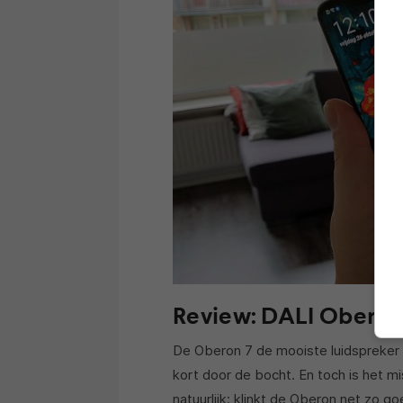
Review: DALI Oberon
De Oberon 7 de mooiste luidspreker n
kort door de bocht. En toch is het 
natuurlijk: klinkt de Oberon net zo goe