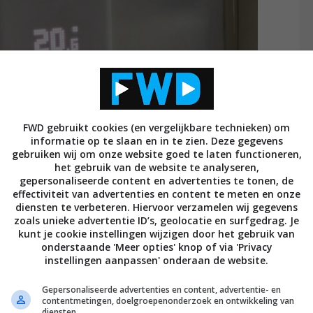
FWD gebruikt cookies (en vergelijkbare technieken) om
informatie op te slaan en in te zien. Deze gegevens
gebruiken wij om onze website goed te laten functioneren,
het gebruik van de website te analyseren,
 20 Pro
gepersonaliseerde content en advertenties te tonen, de
effectiviteit van advertenties en content te meten en onze
al 999 euro. Voor die prijs haal je een toestel met de
diensten te verbeteren. Hiervoor verzamelen wij gegevens
zoals unieke advertentie ID’s, geolocatie en surfgedrag. Je
in huis. Maar is het toestel die prijs wel waard?
kunt je cookie instellingen wijzigen door het gebruik van
est en vertelt je er alles over in de
review van de
onderstaande 'Meer opties' knop of via 'Privacy
instellingen aanpassen' onderaan de website.
Gepersonaliseerde advertenties en content, advertentie- en
contentmetingen, doelgroepenonderzoek en ontwikkeling van
diensten