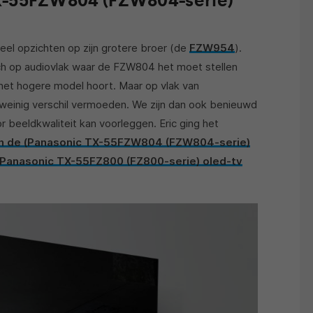
eel opzichten op zijn grotere broer (de
FZW954
).
zich op audiovlak waar de FZW804 het moet stellen
 het hogere model hoort. Maar op vlak van
s weinig verschil vermoeden. We zijn dan ook benieuwd
 beeldkwaliteit kan voorleggen. Eric ging het
n de (Panasonic TX-55FZW804 (FZW804-serie)
Panasonic TX-55FZ800 (FZ800-serie) oled-tv