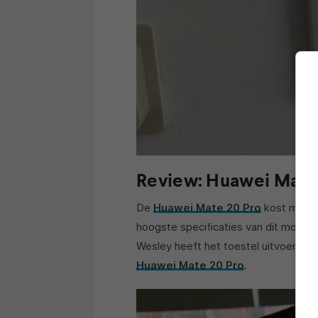
Review: Huawei Mate
De
Huawei Mate 20 Pro
kost minima
hoogste specificaties van dit moment 
Wesley heeft het toestel uitvoerig get
Huawei Mate 20 Pro
.