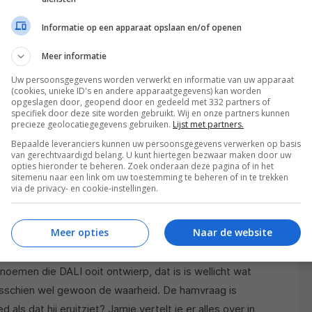
Informatie op een apparaat opslaan en/of openen
Meer informatie
Uw persoonsgegevens worden verwerkt en informatie van uw apparaat
(cookies, unieke ID's en andere apparaatgegevens) kan worden
opgeslagen door, geopend door en gedeeld met 332 partners of
specifiek door deze site worden gebruikt. Wij en onze partners kunnen
precieze geolocatiegegevens gebruiken.
Lijst met partners.
Bepaalde leveranciers kunnen uw persoonsgegevens verwerken op basis
van gerechtvaardigd belang. U kunt hiertegen bezwaar maken door uw
opties hieronder te beheren. Zoek onderaan deze pagina of in het
sitemenu naar een link om uw toestemming te beheren of in te trekken
via de privacy- en cookie-instellingen.
Meer opties
Naar de website
 7
oemen die DALI ooit ontwierp, dat is is wellicht wat
misschien wel gewoon de waarheid. De hamvraag is
d als dat hij eruitziet? Jamie vertelt je er alles over in