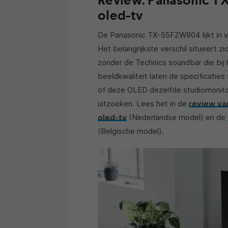
oled-tv
De Panasonic TX-55FZW804 lijkt in v
Het belangrijkste verschil situeert 
zonder de Technics soundbar die bij
beeldkwaliteit laten de specificatie
of deze OLED dezelfde studiomonitor
uitzoeken. Lees het in de
review va
oled-tv
(Nederlandse model) en de
(Belgische model).