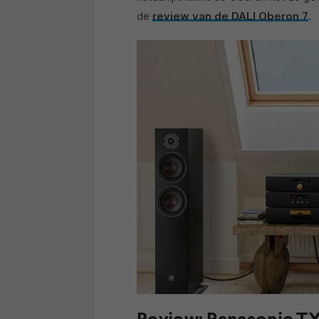
de
review van de DALI Oberon 7
.
Review: Panasonic T