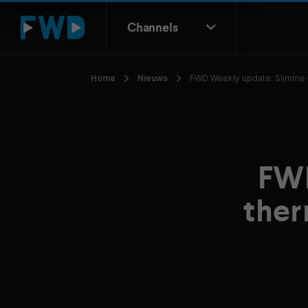
Channels
Home
Nieuws
FWD Weekly update: Slimme t
FWD
ther