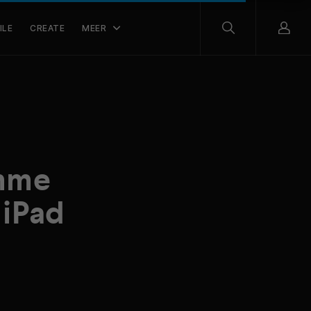
ILE
CREATE
MEER
imme
 iPad