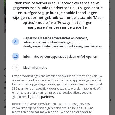
diensten te verbeteren. Hiervoor verzamelen wij
gegevens zoals unieke advertentie ID’s, geolocatie
en surfgedrag. Je kunt je cookie instellingen
wijzigen door het gebruik van onderstaande 'Meer
opties' knop of via 'Privacy instellingen
aanpassen' onderaan de website.
Gepersonaliseerde advertenties en content,
advertentie- en contentmetingen,
doelgroepenonderzoek en ontwikkeling van diensten
Informatie op een apparaat opslaan en/of openen
Meer informatie
Wanneer YouPlayer merkt dat je een YouTube-link op het
klembord hebt staan vraagt hij of je deze wilt openen in de
Uw persoonsgegevens worden verwerkt en informatie van uw
apparaat (cookies, unieke ID's en andere apparaatgegevens)
app. Je krijgt dan niet alleen een player met de video, maar
kan worden opgeslagen door, geopend door en gedeeld met
ook de beschrijving, likes en dislikes, comments en
332 partners of specifiek door deze site worden gebruikt. Wij
en onze partners kunnen precieze geolocatiegegevens
suggesties. Door op de video te drukken verschijnt de PiP-
gebruiken.
Lijst met partners.
knop weer en kun je de video weer bovenop alle andere apps
Bepaalde leveranciers kunnen uw persoonsgegevens
afspelen.
verwerken op basis van gerechtvaardigd belang. U kunt
hiertegen bezwaar maken door uw opties hieronder te