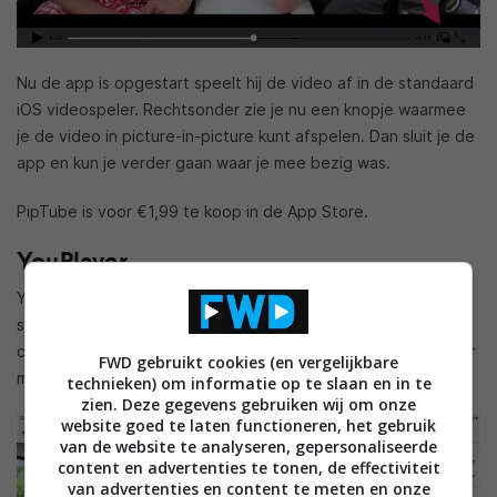
Nu de app is opgestart speelt hij de video af in de standaard
iOS videospeler. Rechtsonder zie je nu een knopje waarmee
je de video in picture-in-picture kunt afspelen. Dan sluit je de
app en kun je verder gaan waar je mee bezig was.
PipTube is voor €1,99 te koop in de App Store.
YouPlayer
YouPlayer gooit het over een hele andere boeg en is niet
speciaal gemaakt voor de PiP-feature. YouPlayer is een
complete YouTube app en dient dan niet alleen als PiP-player
FWD gebruikt cookies (en vergelijkbare
maar ook als een alternatief voor de officiële app.
technieken) om informatie op te slaan en in te
zien. Deze gegevens gebruiken wij om onze
website goed te laten functioneren, het gebruik
van de website te analyseren, gepersonaliseerde
content en advertenties te tonen, de effectiviteit
van advertenties en content te meten en onze