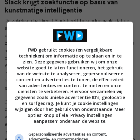
Slack krijgt zoekfunctie op basis van
kunstmatige intelligentie
De zakelijke chatdienst Slack heeft bekendgemaakt dat de
app wordt voorzien van een sterk verbeterde zoekfunctie,
die is gebaseerd op kunstmatige intelligentie. Middels deze
zoekfunctie zouden gebruikers sneller de kanalen en experts
FWD gebruikt cookies (en vergelijkbare
moeten kunnen vinden die ze zoeken. De feature is
technieken) om informatie op te slaan en in te
overigens alleen beschikbaar voor betalende klanten.
zien. Deze gegevens gebruiken wij om onze
Wanneer je zoekt naar een specifiek persoon dan zou je hem
website goed te laten functioneren, het gebruik
in theorie moeten kunnen vinden met een algemene tekst als
van de website te analyseren, gepersonaliseerde
content en advertenties te tonen, de effectiviteit
‘sollicitatieproces’: de dienst zoekt dan naar de persoon die
van advertenties en content te meten en onze
er het beste bij past.
diensten te verbeteren. Hiervoor verzamelen wij
gegevens zoals unieke advertentie ID’s, geolocatie
De zoekfunctie binnen Slack is een tijdje een
en surfgedrag. Je kunt je cookie instellingen
wijzigen door het gebruik van onderstaande 'Meer
ondergeschoven kindje geweest, ook al is die heel belangrijk
opties' knop of via 'Privacy instellingen
voor de zakelijke dienst. Daarom is het goed om te zien dat
aanpassen' onderaan de website.
er nu verbeteringen zijn gemaakt, ondanks het feit dat niet
iedereen er toegang tot heeft. Voor de zoekresultaten over
Gepersonaliseerde advertenties en content,
advertentie- en contentmetingen,
een persoon kijkt de app naar wie vaak op bepaalde woorden