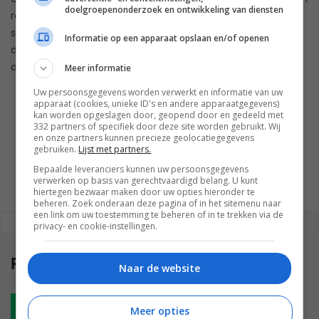
doelgroepenonderzoek en ontwikkeling van diensten
reageert, bijvoorbeeld. Ook wordt er gekeken naar andere
sleutelwoorden, evenals emojigebruik, reacties en meer. Of
Informatie op een apparaat opslaan en/of openen
deze zoekfunctie ook ooit gratis wordt aangeboden, lijkt op
dit moment niet zeker te zijn.
Meer informatie
Uw persoonsgegevens worden verwerkt en informatie van uw
apparaat (cookies, unieke ID's en andere apparaatgegevens)
kan worden opgeslagen door, geopend door en gedeeld met
GESCHREVEN DOOR
332 partners of specifiek door deze site worden gebruikt. Wij
WESLEY AKKERMAN
en onze partners kunnen precieze geolocatiegegevens
gebruiken.
Lijst met partners.
Bepaalde leveranciers kunnen uw persoonsgegevens
verwerken op basis van gerechtvaardigd belang. U kunt
hiertegen bezwaar maken door uw opties hieronder te
beheren. Zoek onderaan deze pagina of in het sitemenu naar
een link om uw toestemming te beheren of in te trekken via de
REAGEREN
REACTIES (0)
privacy- en cookie-instellingen.
Reacties
(0)
Naar de website
Plaats reactie
Meer opties