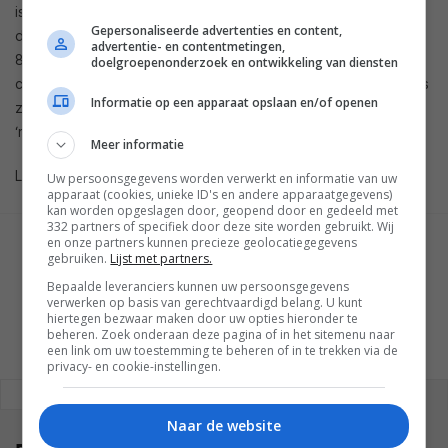
is. Dit geldt voor zowel het startscherm als voor de
Gepersonaliseerde advertenties en content,
desktopinterface. De standaard applicaties binnen Windows
advertentie- en contentmetingen,
8.1 worden de komende weken geoptimaliseerd voor een
doelgroepenonderzoek en ontwikkeling van diensten
correcte weergave op hoge resolutie displays. Ontwikkelaars
Informatie op een apparaat opslaan en/of openen
zijn echter wel zelf verantwoordelijk voor een voor
‘retinaresolutie’ geoptimaliseerde weergave.
Meer informatie
Lees meer over
alle nieuwigheden binnen Windows 8.1
.
Uw persoonsgegevens worden verwerkt en informatie van uw
apparaat (cookies, unieke ID's en andere apparaatgegevens)
kan worden opgeslagen door, geopend door en gedeeld met
332 partners of specifiek door deze site worden gebruikt. Wij
en onze partners kunnen precieze geolocatiegegevens
GESCHREVEN DOOR
gebruiken.
Lijst met partners.
MARTIJN CHEL
Bepaalde leveranciers kunnen uw persoonsgegevens
verwerken op basis van gerechtvaardigd belang. U kunt
hiertegen bezwaar maken door uw opties hieronder te
beheren. Zoek onderaan deze pagina of in het sitemenu naar
een link om uw toestemming te beheren of in te trekken via de
privacy- en cookie-instellingen.
REAGEREN
REACTIES (0)
Naar de website