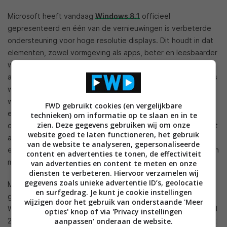
Microsoft heeft vandaag
Windows 8.1
officieel
gepresenteerd en één van de vernieuwingen is verbeterde
ondersteuning voor hoge resolutie displays. Dit houdt in dat
elementen, zowel vormgeving als apps, beter en leesbaarder
weergegeven moeten worden op tablets en andere
apparaten met een hoge resolutie display. De desktopmodus
wordt binnen Windows 8.1 tot 200 procent opgeschaald
waardoor teksten beter te lezen zijn en knoppen
FWD gebruikt cookies (en vergelijkbare
eenvoudiger met een touchscreen te bedienen zijn. Ook het
technieken) om informatie op te slaan en in te
zien. Deze gegevens gebruiken wij om onze
on-screen toetsenbord wordt binnen Windows 8.1 aangepast
website goed te laten functioneren, het gebruik
aan de hogere resolutie van schermen. Fabrikanten kunnen
van de website te analyseren, gepersonaliseerde
echter zelf bepalen hoe groot dit toetsenbord weergegeven
content en advertenties te tonen, de effectiviteit
moet worden voor een comfortabele bediening.
van advertenties en content te meten en onze
diensten te verbeteren. Hiervoor verzamelen wij
gegevens zoals unieke advertentie ID’s, geolocatie
Microsoft gebruik hiervoor dezelfde strategie als Apple
en surfgedrag. Je kunt je cookie instellingen
gebruikt voor onder meer de Retina MacBook en iPad.
wijzigen door het gebruik van onderstaande 'Meer
Windows 8.1 schaalt op hoge resolutie displays naar maximaal
opties' knop of via 'Privacy instellingen
aanpassen' onderaan de website.
200 procent, waar momenteel maximaal 150 procent mogelijk