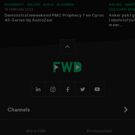
EVENEMENT
NIEUWS
AUDIO
ALGEMEEN
NIEUWS
SMAR
18 FEBRUARI 2026
VEILIGHEID EN 
Demonstratieweekend PMC Prophecy 7 en Cyrus
Anker pakt g
40-Series bij AudioZaal
robotstofzui
meer…
Channels
Wie is FWD
Privacybeleid