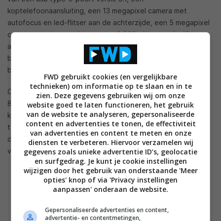
koptelefoonaansluiting, een 13 megapixel camera met
autofocus en led-flitser aan de achterzijde, een 5 megapixel
camera aan de voorzijde en een 6.000mAh accu die 12 uur
aan batterijduur biedt en ondersteuning voor snelladen
biedt. De tablet is voorzien van een premium design dat
bestaat uit glas en metaal.
FWD gebruikt cookies (en vergelijkbare
technieken) om informatie op te slaan en in te
Op het gebied van draadloze communicatie zien we WiFi
zien. Deze gegevens gebruiken wij om onze
802.11 a/b/n/g/ac, Bluetooth 4.2 en gps + Glonass terug. Er
website goed te laten functioneren, het gebruik
van de website te analyseren, gepersonaliseerde
komen ook versies met 4G/LTE voor mobiel internet. De
content en advertenties te tonen, de effectiviteit
tablet draait op Android 6.0 Marshmallow met daar overheen
van advertenties en content te meten en onze
de eigen schil van Samsung. De tablet heeft een afmeting
diensten te verbeteren. Hiervoor verzamelen wij
van 237.3 x 169.0 x 6.0mm en weegt 429 gram.
gegevens zoals unieke advertentie ID’s, geolocatie
en surfgedrag. Je kunt je cookie instellingen
wijzigen door het gebruik van onderstaande 'Meer
opties' knop of via 'Privacy instellingen
aanpassen' onderaan de website.
Gepersonaliseerde advertenties en content,
advertentie- en contentmetingen,