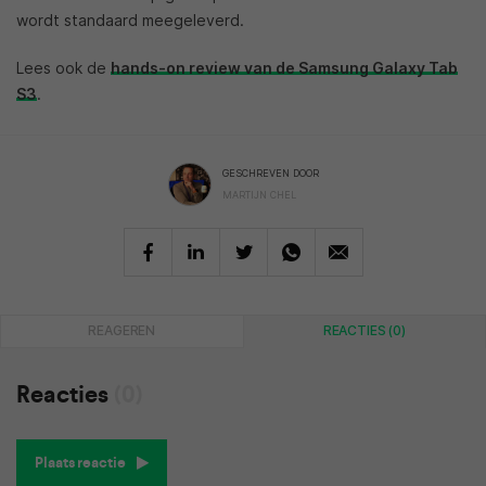
wordt standaard meegeleverd.
Lees ook de
hands-on review van de Samsung Galaxy Tab
S3
.
GESCHREVEN DOOR
MARTIJN CHEL
REAGEREN
REACTIES (0)
Reacties
(0)
Plaats reactie