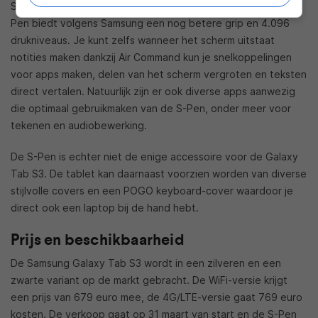
S-Pen, die standaard meegeleverd wordt. De verbeterde S-
Pen biedt volgens Samsung een nog betere grip en 4.096
drukniveaus. Je kunt zelfs wanneer het scherm uitstaat
notities maken dankzij Air Command kun je snelkoppelingen
voor apps maken, delen van het scherm vergroten en teksten
direct vertalen. Natuurlijk zijn er ook diverse apps aanwezig
die optimaal gebruikmaken van de S-Pen, onder meer voor
tekenen en audiobewerking.
De S-Pen is echter niet de enige accessoire voor de Galaxy
Tab S3. De tablet kan daarnaast voorzien worden van diverse
stijlvolle covers en een POGO keyboard-cover waardoor je
direct ook een laptop bij de hand hebt.
Prijs en beschikbaarheid
De Samsung Galaxy Tab S3 wordt in een zilveren en een
zwarte variant op de markt gebracht. De WiFi-versie krijgt
een prijs van 679 euro mee, de 4G/LTE-versie gaat 769 euro
kosten. De verkoop gaat op 31 maart van start en de S-Pen