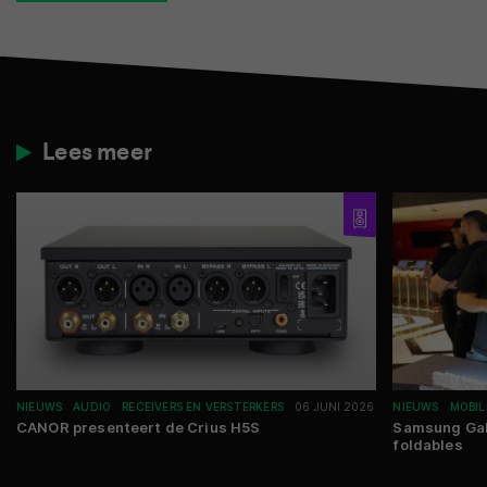
Lees meer
NIEUWS
AUDIO
RECEIVERS EN VERSTERKERS
06 JUNI 2026
NIEUWS
MOBIL
CANOR presenteert de Crius H5S
Samsung Gala
foldables