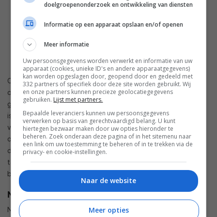
doelgroepenonderzoek en ontwikkeling van diensten
Informatie op een apparaat opslaan en/of openen
Meer informatie
Uw persoonsgegevens worden verwerkt en informatie van uw
apparaat (cookies, unieke ID's en andere apparaatgegevens)
kan worden opgeslagen door, geopend door en gedeeld met
Ook heeft Samsung een speciale Kids mode ingebouwd, met
332 partners of specifiek door deze site worden gebruikt. Wij
en onze partners kunnen precieze geolocatiegegevens
onder meer LEGO-apps en instellingen voor ouders om het
gebruiken.
Lijst met partners.
gebruik van de tablet door kinderen te beheren. Daarnaast
Bepaalde leveranciers kunnen uw persoonsgegevens
is Samsung Flow aanwezig, inclusief een
verwerken op basis van gerechtvaardigd belang. U kunt
vingerafdrukscanner. Dit wordt ook gebruikt om apparaten
hiertegen bezwaar maken door uw opties hieronder te
beheren. Zoek onderaan deze pagina of in het sitemenu naar
onderling te linken en voor het verzenden van
een link om uw toestemming te beheren of in te trekken via de
documenten. Je smartphone kan op deze manier met je
privacy- en cookie-instellingen.
tablet gesynchroniseerd worden, en je kunt notificaties van
beide apparaten op het scherm zien.
Naar de website
Nieuwe S-Pen
Nieuw is dat de Galaxy Tab S3 ondersteuning biedt voor de
Meer opties