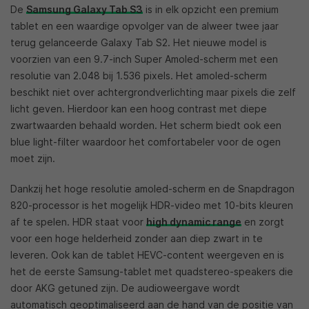
De
Samsung Galaxy Tab S3
is in elk opzicht een premium
tablet en een waardige opvolger van de alweer twee jaar
terug gelanceerde Galaxy Tab S2. Het nieuwe model is
voorzien van een 9.7-inch Super Amoled-scherm met een
resolutie van 2.048 bij 1.536 pixels. Het amoled-scherm
beschikt niet over achtergrondverlichting maar pixels die zelf
licht geven. Hierdoor kan een hoog contrast met diepe
zwartwaarden behaald worden. Het scherm biedt ook een
blue light-filter waardoor het comfortabeler voor de ogen
moet zijn.
Dankzij het hoge resolutie amoled-scherm en de Snapdragon
820-processor is het mogelijk HDR-video met 10-bits kleuren
af te spelen. HDR staat voor
high dynamic range
en zorgt
voor een hoge helderheid zonder aan diep zwart in te
leveren. Ook kan de tablet HEVC-content weergeven en is
het de eerste Samsung-tablet met quadstereo-speakers die
door AKG getuned zijn. De audioweergave wordt
automatisch geoptimaliseerd aan de hand van de positie van