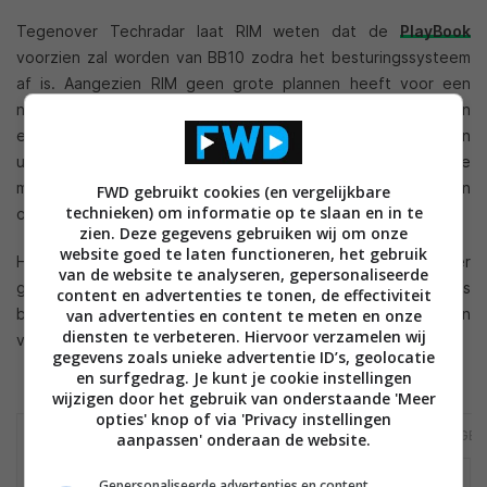
Tegenover Techradar laat RIM weten dat de
PlayBook
voorzien zal worden van BB10 zodra het besturingssysteem
af is. Aangezien RIM geen grote plannen heeft voor een
nieuwe tablet zullen huidige eigenaren van een PlayBook, en
eigenaren van de ‘nieuwe’
PlayBook 3G of 4G
, ook een
update naar BB10 krijgen. Volgens RIM moeten de eerste
mobiele apparaten met BB10 ergens eind 2012 verschijnen en
FWD gebruikt cookies (en vergelijkbare
technieken) om informatie op te slaan en in te
ook de PlayBook zal rond die tijd een update krijgen.
zien. Deze gegevens gebruiken wij om onze
website goed te laten functioneren, het gebruik
Het nieuwe besturingssysteem moet onder meer
van de website te analyseren, gepersonaliseerde
gebruiksvriendelijker worden, betere grafische prestaties
content en advertenties te tonen, de effectiviteit
bieden en voorzien worden van een nog intuïtievere en
van advertenties en content te meten en onze
diensten te verbeteren. Hiervoor verzamelen wij
vernieuwde interface.
gegevens zoals unieke advertentie ID’s, geolocatie
en surfgedrag. Je kunt je cookie instellingen
wijzigen door het gebruik van onderstaande 'Meer
opties' knop of via 'Privacy instellingen
PLAYBOOK 16GB
PLAYBOOK 32GB
PLAYBOOK 64GB
aanpassen' onderaan de website.
Gepersonaliseerde advertenties en content,