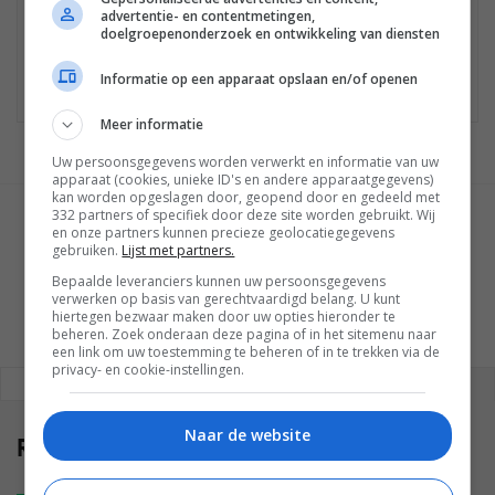
Geen winkels gevonden
advertentie- en contentmetingen,
Mogelijk is het product niet meer te koop.
doelgroepenonderzoek en ontwikkeling van diensten
Bekijk
hier
de laatste nieuwtjes, reviews en
Informatie op een apparaat opslaan en/of openen
achtergronden.
Meer informatie
Uw persoonsgegevens worden verwerkt en informatie van uw
apparaat (cookies, unieke ID's en andere apparaatgegevens)
kan worden opgeslagen door, geopend door en gedeeld met
332 partners of specifiek door deze site worden gebruikt. Wij
GESCHREVEN DOOR
en onze partners kunnen precieze geolocatiegegevens
MARTIJN CHEL
gebruiken.
Lijst met partners.
Bepaalde leveranciers kunnen uw persoonsgegevens
verwerken op basis van gerechtvaardigd belang. U kunt
hiertegen bezwaar maken door uw opties hieronder te
beheren. Zoek onderaan deze pagina of in het sitemenu naar
een link om uw toestemming te beheren of in te trekken via de
privacy- en cookie-instellingen.
REAGEREN
REACTIES (0)
Naar de website
Reacties
(0)