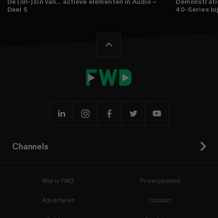
De (on-)zin van… actieve elementen in Audio –
Demonstrati
Deel 5
40-Series bi
Channels
Wie is FWD
Privacybeleid
Adverteren
Contact