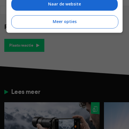
Naar de website
REAGEREN
REACTIES (0)
Meer opties
Reacties
(0)
Plaats reactie
Lees meer