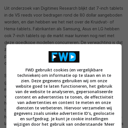
Uit onderzoek van Digitimes Research blijkt dat 7-inch tablets
in de VS reeds voor bedragen rond de 80 dollar aangeboden
worden, en dan hebben we het niet over de Kruidvat- of
Hema-tablets. Fabrikanten als Samsung, Asus en LG hebben
ook 7-inch tablets op de markt maar kunnen nog niet met
deze goedkope modellen concurreren. De verwachting is dat
zij door het steeds kleiner wordende verschil in kwaliteit de
prijzen moeten gaan verlagen om marktaandeel te behouden
of te veroveren.
FWD gebruikt cookies (en vergelijkbare
technieken) om informatie op te slaan en in te
Samsung heeft onlangs de
Galaxy Tab 4 (7.0)
op de markt
zien. Deze gegevens gebruiken wij om onze
gebracht en LG komt binnenkort met de
G Pad 7.0
. Beide
website goed te laten functioneren, het gebruik
modellen worden voor een prijs tussen de 150 en 200 euro
van de website te analyseren, gepersonaliseerde
verkocht. Digitimes Research verwacht dat deze fabrikanten
content en advertenties te tonen, de effectiviteit
van advertenties en content te meten en onze
hier niet meer mee weg kunnen komen en daardoor op korte
diensten te verbeteren. Hiervoor verzamelen wij
termijn de prijzen naar beneden bijstellen. Ook Asus en Acer
gegevens zoals unieke advertentie ID’s, geolocatie
hebben verschillende 7-inch tablets gelanceerd die voor iets
en surfgedrag. Je kunt je cookie instellingen
lagere prijzen moeten verschijnen. Zo lanceerde Acer onlangs
wijzigen door het gebruik van onderstaande 'Meer