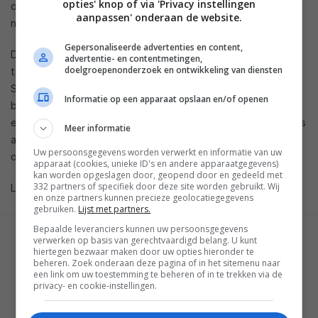
opties' knop of via 'Privacy instellingen
de
Iconia One 7
die voor 120 euro te koop is, en komt Asus
aanpassen' onderaan de website.
na de zomer met de nieuwe
MeMO Pad 7
.
Gepersonaliseerde advertenties en content,
Digitimes Research verwacht ook op het gebied van 8-inch
advertentie- en contentmetingen,
doelgroepenonderzoek en ontwikkeling van diensten
tablets toenemende concurrentie en dus lagere prijzen.
Steeds meer fabrikanten zien 8-inch als een formaat dat het
Informatie op een apparaat opslaan en/of openen
beste van twee werelden biedt; een groot schermoppervlak
en tegelijkertijd een mobiel formaat. Samsung heeft inmiddels
Meer informatie
al meerdere 8-inch tablets gelanceerd en Acer kondigde
Uw persoonsgegevens worden verwerkt en informatie van uw
onlangs de 8-inch
Iconia Tab 8
aan.
apparaat (cookies, unieke ID's en andere apparaatgegevens)
kan worden opgeslagen door, geopend door en gedeeld met
332 partners of specifiek door deze site worden gebruikt. Wij
Lees ook onze
Acer Iconia One 7 review
.
en onze partners kunnen precieze geolocatiegegevens
gebruiken.
Lijst met partners.
Bepaalde leveranciers kunnen uw persoonsgegevens
verwerken op basis van gerechtvaardigd belang. U kunt
GESCHREVEN DOOR
hiertegen bezwaar maken door uw opties hieronder te
MARTIJN CHEL
beheren. Zoek onderaan deze pagina of in het sitemenu naar
een link om uw toestemming te beheren of in te trekken via de
privacy- en cookie-instellingen.