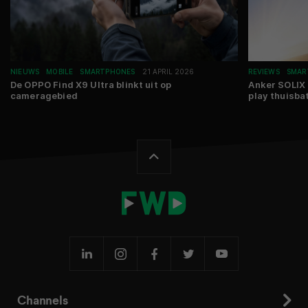
NIEUWS
MOBILE
SMARTPHONES
21 APRIL 2026
REVIEWS
SMAR
De OPPO Find X9 Ultra blinkt uit op
Anker SOLIX
cameragebied
play thuisba
Channels