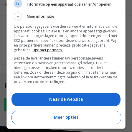
Informatie op een apparaat opslaan en/of openen
aankondiging plaats.
Meer informatie
Uw persoonsgegevens worden verwerkt en informatie van uw
GESCHREVEN DOOR
apparaat (cookies, unieke ID's en andere apparaatgegevens)
WESLEY AKKERMAN
kan worden opgeslagen door, geopend door en gedeeld met
332 partners of specifiek door deze site worden gebruikt. Wij
en onze partners kunnen precieze geolocatiegegevens
gebruiken.
Lijst met partners.
Bepaalde leveranciers kunnen uw persoonsgegevens
verwerken op basis van gerechtvaardigd belang. U kunt
hiertegen bezwaar maken door uw opties hieronder te
REAGEREN
REACTIES (0)
beheren. Zoek onderaan deze pagina of in het sitemenu naar
een link om uw toestemming te beheren of in te trekken via de
privacy- en cookie-instellingen.
Reacties
(0)
Naar de website
Plaats reactie
Meer opties