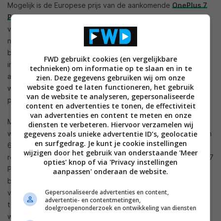
Mogelijk is de Europese prijs van de aankomende
OnePlus 7
Pro
al gelekt. Volgens
Android Central
en Ishan Argwal, die
vaker vroegtijdig informatie lekt, krijgt de Pro-versie van de
nieuwe OnePlus een prijs van minimaal 749 euro. Voor dat
bedrag krijg je 8 GB aan werkgeheugen en 256 GB aan
FWD gebruikt cookies (en vergelijkbare
interne opslagruimte. Er komt ook een model aan met 12 GB
technieken) om informatie op te slaan en in te
aan werkgeheugen en 256 GB aan interne opslagruimte, die
zien. Deze gegevens gebruiken wij om onze
website goed te laten functioneren, het gebruik
waarschijnlijk 819 euro gaat kosten. Uiteraard zijn deze
van de website te analyseren, gepersonaliseerde
prijzen nog niet bevestigd door OnePlus.
content en advertenties te tonen, de effectiviteit
van advertenties en content te meten en onze
Mogelijk komt er ook een basismodel aan met 6 GB aan
diensten te verbeteren. Hiervoor verzamelen wij
werkgeheugen 128 GB aan werkgeheugen, voor een prijs van
gegevens zoals unieke advertentie ID’s, geolocatie
en surfgedrag. Je kunt je cookie instellingen
699 euro. Maar daar bestaat nog onenigheid over. Dat er
wijzigen door het gebruik van onderstaande 'Meer
relatief meer betaald moet worden voor de nieuwe OnePlus 7
opties' knop of via 'Privacy instellingen
Pro, is helemaal niet zo vreemd. Eerder werd namelijk al
aanpassen' onderaan de website.
bevestigd dat het toestel een groot scherm krijgt met een
Gepersonaliseerde advertenties en content,
verversingssnelheid van 90 Hz. Het is nog even wachten
advertentie- en contentmetingen,
totdat de smartphone, samen met de reguliere OnePlus 7,
doelgroepenonderzoek en ontwikkeling van diensten
wordt aangekondigd:
op 14 mei
vindt officieel de