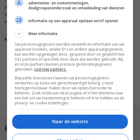
advertentie- en contentmetingen,
je zelf achtergronden voor je toestel maken, hen in de echte
doelgroepenonderzoek en ontwikkeling van diensten
wereld plaatsen door middel van augmented reality en een
Informatie op een apparaat opslaan en/of openen
minigame spelen waarin je Mii-cadeau’s kunt verzamelen.
Meer informatie
Miitomo
Uw persoonsgegevens worden verwerkt en informatie van uw
apparaat (cookies, unieke ID's en andere apparaatgegevens)
kan worden opgeslagen door, geopend door en gedeeld met
332 partners of specifiek door deze site worden gebruikt. Wij
en onze partners kunnen precieze geolocatiegegevens
GESCHREVEN DOOR
gebruiken.
Lijst met partners.
WESLEY AKKERMAN
Bepaalde leveranciers kunnen uw persoonsgegevens
verwerken op basis van gerechtvaardigd belang. U kunt
hiertegen bezwaar maken door uw opties hieronder te
beheren. Zoek onderaan deze pagina of in het sitemenu naar
een link om uw toestemming te beheren of in te trekken via de
privacy- en cookie-instellingen.
REAGEREN
REACTIES (0)
Naar de website
Reacties
(0)