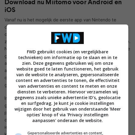
Download nu Miitomo voor Android en
iOS
Vanaf nu is het mogelijk de eerste app van Nintendo te
downloaden voor mobiele apparaten. De applicatie, waarin je
op een andere manier kunt communiceren met je vrienden, is
zojuist live gegaan in Google Play en de App Store van Apple.
Nintendo noemt deze app een free-to-start-applicatie, die je
FWD gebruikt cookies (en vergelijkbare
gratis kunt beginnen te spelen. Er zijn een hoop in-app-
technieken) om informatie op te slaan en in te
zien. Deze gegevens gebruiken wij om onze
aankopen aanwezig waarmee je nieuwe kleren en andere
website goed te laten functioneren, het gebruik
accessoires voor je Mii vrij kunt spelen. Alles is echter
van de website te analyseren, gepersonaliseerde
optioneel en er wordt ook geen druk achter de aankoop
content en advertenties te tonen, de effectiviteit
gezet.
van advertenties en content te meten en onze
diensten te verbeteren. Hiervoor verzamelen wij
gegevens zoals unieke advertentie ID’s, geolocatie
In Miitomo maak je een Mii: een digitale avatar die Nintendo-
en surfgedrag. Je kunt je cookie instellingen
gamers kennen van de Wii, Wii U en Nintendo 3DS. Jouw Mii-
wijzigen door het gebruik van onderstaande 'Meer
personage en die van je vrienden stellen je vragen en delen
opties' knop of via 'Privacy instellingen
de antwoorden met jou en je vrienden. Misschien kom je wel
aanpassen' onderaan de website.
iets over elkaar te weten wat je nooit had verwacht… Verder
Gepersonaliseerde advertenties en content,
kun je nog een aantal dingen doen met de applicatie. Zo kun