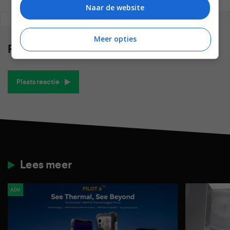
Naar de website
REAGEREN
REACTIES (0)
Meer opties
Reacties
(0)
Plaats reactie
Lees meer
ADV