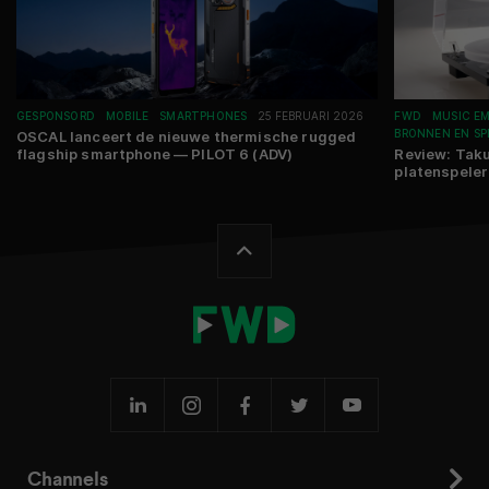
GESPONSORD
MOBILE
SMARTPHONES
25 FEBRUARI 2026
FWD
MUSIC E
BRONNEN EN SP
OSCAL lanceert de nieuwe thermische rugged
flagship smartphone — PILOT 6 (ADV)
Review: Taku
platenspeler
Channels