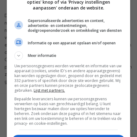
opties' knop of via 'Privacy instellingen
— Pete Lau (@petelau2007) 17 april 2019
aanpassen' onderaan de website.
De tekst “fast and smooth” heeft mogelijk betrekking op het
Gepersonaliseerde advertenties en content,
nieuwe scherm dat OnePlus zal introduceren. Er schijnt
advertentie- en contentmetingen,
namelijk een OnePlus 7 Pro uit te komen die wordt voorzien
doelgroepenonderzoek en ontwikkeling van diensten
van een scherm met een verversingssnelheid van 90 Hz. Met
Informatie op een apparaat opslaan en/of openen
een hogere verversingssnelheid kun je inderdaad garanderen
dat schermen sneller aanvoelen. De verwachting is dat
Meer informatie
OnePlus de telefoons op 14 mei aanstaande zal gaan
Uw persoonsgegevens worden verwerkt en informatie van uw
presenteren tijdens een presentatie die wereldwijd te volgen
apparaat (cookies, unieke ID's en andere apparaatgegevens)
zal zijn. Tot die tijd moeten we het doen met tweets en
kan worden opgeslagen door, geopend door en gedeeld met
332 partners of specifiek door deze site worden gebruikt. Wij
geruchten.
en onze partners kunnen precieze geolocatiegegevens
gebruiken.
Lijst met partners.
Bepaalde leveranciers kunnen uw persoonsgegevens
verwerken op basis van gerechtvaardigd belang. U kunt
GESCHREVEN DOOR
hiertegen bezwaar maken door uw opties hieronder te
WESLEY AKKERMAN
beheren. Zoek onderaan deze pagina of in het sitemenu naar
een link om uw toestemming te beheren of in te trekken via de
privacy- en cookie-instellingen.