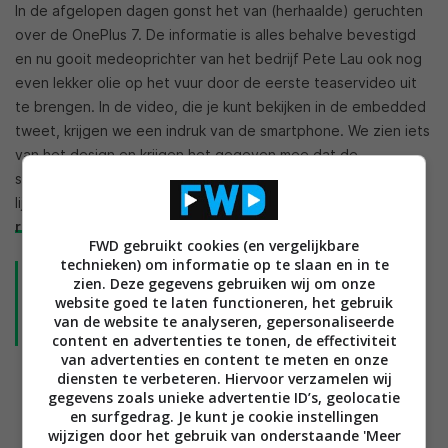
In de afgelopen dagen gonst het van (herhaalde) geruchten
over de OnePlus 7. De informatie is alles behalve bevestigd
en nu gooit medeoprichter van het bedrijf Pete Lau ook nog
even lekker olie op het vuur door de eerste teaservideo uit
te brengen. In de video, die je kunt bekijken in de embedded
tweet, krijgen we een indruk van de smartphone. We zien iets
van het design en krijgen het gegeven mee dat de
smartphone “fast and smooth” moet zijn. De ronde hoeken
lijken in elk geval op de hoeken die we hebben gezien op
renders
.
FWD gebruikt cookies (en vergelijkbare
technieken) om informatie op te slaan en in te
Excited to share the next product from OnePlus will
zien. Deze gegevens gebruiken wij om onze
unleash a new era of Fast and Smooth. Especially Smooth!
website goed te laten functioneren, het gebruik
Smooth is more challenging than Fast – a true test of
van de website te analyseren, gepersonaliseerde
content en advertenties te tonen, de effectiviteit
hardware and software.
van advertenties en content te meten en onze
diensten te verbeteren. Hiervoor verzamelen wij
The new product is just beautiful – I can’t wait for you to
gegevens zoals unieke advertentie ID’s, geolocatie
see it! ?✨ pic.twitter.com/yPU9sEbeIv
en surfgedrag. Je kunt je cookie instellingen
wijzigen door het gebruik van onderstaande 'Meer