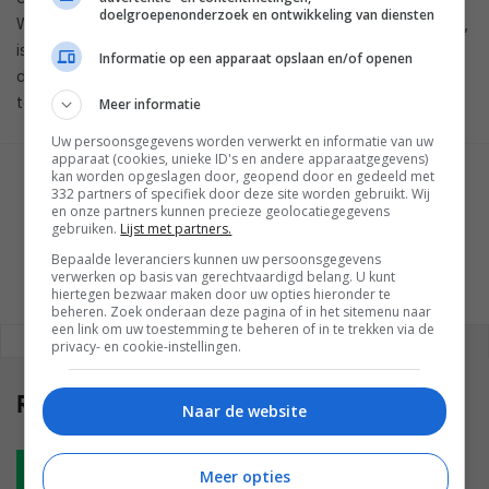
doelgroepenonderzoek en ontwikkeling van diensten
Wanneer en of de Motion ook naar Nederland of België komt,
is op moment van schrijven nog niet bekendgemaakt. Met
Informatie op een apparaat opslaan en/of openen
deze smartphone wil het bedrijf ‘een sterke basis’ voor de
toekomst opzetten.
Meer informatie
Uw persoonsgegevens worden verwerkt en informatie van uw
apparaat (cookies, unieke ID's en andere apparaatgegevens)
kan worden opgeslagen door, geopend door en gedeeld met
GESCHREVEN DOOR
332 partners of specifiek door deze site worden gebruikt. Wij
WESLEY AKKERMAN
en onze partners kunnen precieze geolocatiegegevens
gebruiken.
Lijst met partners.
Bepaalde leveranciers kunnen uw persoonsgegevens
verwerken op basis van gerechtvaardigd belang. U kunt
hiertegen bezwaar maken door uw opties hieronder te
beheren. Zoek onderaan deze pagina of in het sitemenu naar
een link om uw toestemming te beheren of in te trekken via de
REAGEREN
REACTIES (0)
privacy- en cookie-instellingen.
Reacties
(0)
Naar de website
Plaats reactie
Meer opties