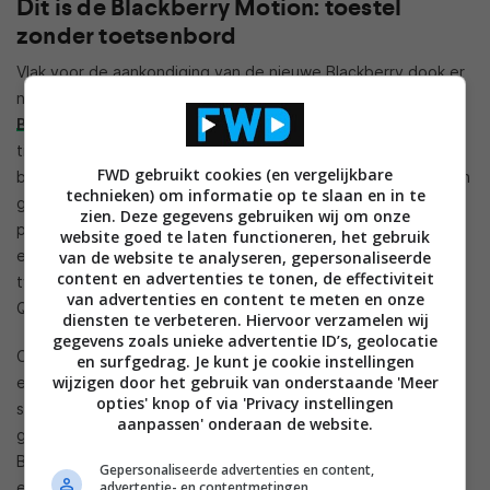
Dit is de Blackberry Motion: toestel
zonder toetsenbord
Vlak voor de aankondiging van de nieuwe Blackberry dook er
nog
een gerucht
op, maar nu is de kogel door de kerk: de
Blackberry Motion
is zondag officieel onthuld. De phablet is
tijdens een technologiebeurs in Dubai gepresenteerd en
FWD gebruikt cookies (en vergelijkbare
beschikt over een aanraakgevoelig scherm van 5,5-inch — en
technieken) om informatie op te slaan en in te
geen toetsenbord. De resolutie bedraag 1.920 bij 1.080
zien. Deze gegevens gebruiken wij om onze
pixels. Onder de motorkap zit een Snapdragon-processor,
website goed te laten functioneren, het gebruik
evenals 4 GB aan werkgeheugen. Verder is er ruimte voor
van de website te analyseren, gepersonaliseerde
content en advertenties te tonen, de effectiviteit
twee simkaarten en is er een accu van 4.000 mAh (inclusief
van advertenties en content te meten en onze
Quick Charge 3.0).
diensten te verbeteren. Hiervoor verzamelen wij
gegevens zoals unieke advertentie ID’s, geolocatie
Ook beschikt het toestel over de IP67-classificatie (stofvrij
en surfgedrag. Je kunt je cookie instellingen
wijzigen door het gebruik van onderstaande 'Meer
en waterbestendig, maar niet waterdicht). De grote
opties' knop of via 'Privacy instellingen
smartphone wordt eerst in een beperkt aantal landen
aanpassen' onderaan de website.
gelanceerd, waar Nederland niet bijhoort. Eerst komt de
Blackberry Motion naar het Midden-Oosten, waar het toestel
Gepersonaliseerde advertenties en content,
advertentie- en contentmetingen,
een prijs van ongeveer 390 euro heeft meegekregen.