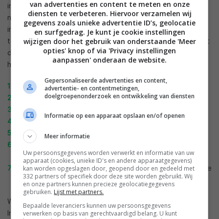
van advertenties en content te meten en onze
interne harde schijf moet formatteren. Anders kun je de bèta
diensten te verbeteren. Hiervoor verzamelen wij
niet installeren. Zorg er dus voor dat er geen waardevolle
gegevens zoals unieke advertentie ID’s, geolocatie
informatie op staat. Verder kun je een aantal dingen
en surfgedrag. Je kunt je cookie instellingen
wijzigen door het gebruik van onderstaande 'Meer
tegenkomen die niet meer of slechter werken. OnePlus heeft
opties' knop of via 'Privacy instellingen
de problemen in een lijstje opgesteld, die hebben we
aanpassen' onderaan de website.
hieronder overgenomen.
Gepersonaliseerde advertenties en content,
Ambient Display is not working
advertentie- en contentmetingen,
doelgroepenonderzoek en ontwikkeling van diensten
System stability issues
Cannot send SMS when VoLTE is on
Informatie op een apparaat opslaan en/of openen
Navigation gesture is not working
Recovery mode doesn’t work
Meer informatie
Some apps may not function as expected when running
Uw persoonsgegevens worden verwerkt en informatie van uw
on this Developer preview release
apparaat (cookies, unieke ID's en andere apparaatgegevens)
Issue with MTP that doesn’t allow you to copy rollback file
kan worden opgeslagen door, geopend door en gedeeld met
332 partners of specifiek door deze site worden gebruikt. Wij
from PC to Phone
en onze partners kunnen precieze geolocatiegegevens
gebruiken.
Lijst met partners.
Wanneer je de gegevens gedownload hebt, dan ga je naar
Bepaalde leveranciers kunnen uw persoonsgegevens
Instellingen > Systeem > Systeemupdate. Rechts tap je dan
verwerken op basis van gerechtvaardigd belang. U kunt