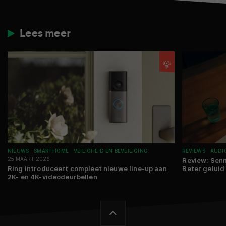
Lees meer
NIEUWS
SMARTHOME
VEILIGHEID EN BEVEILIGING
REVIEWS
AUDI
25 MAART 2026
Review: Sen
Ring introduceert compleet nieuwe line-up aan
Beter geluid 
2K- en 4K-videodeurbellen