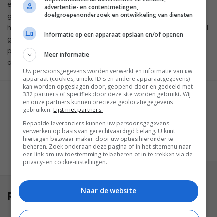
er een met 5 Megapixel en een extra flitser voor
advertentie- en contentmetingen,
doelgroepenonderzoek en ontwikkeling van diensten
goedbelichte selfies, terwijl de camera aan de achterzijde
het moet doen met 8 Megapixel. Ook kun je met deze Alcatel
Informatie op een apparaat opslaan en/of openen
gebruikmaken van zowel 3G als 4G. Voor 126 euro is de
phablet te koop. Daarvoor krijg je dan een toestel met 8GB
Meer informatie
opslaggeheugen en 1GB werkgeheugen.
Uw persoonsgegevens worden verwerkt en informatie van uw
apparaat (cookies, unieke ID's en andere apparaatgegevens)
kan worden opgeslagen door, geopend door en gedeeld met
332 partners of specifiek door deze site worden gebruikt. Wij
GESCHREVEN DOOR
en onze partners kunnen precieze geolocatiegegevens
SAM BORREMANS
gebruiken.
Lijst met partners.
Bepaalde leveranciers kunnen uw persoonsgegevens
verwerken op basis van gerechtvaardigd belang. U kunt
hiertegen bezwaar maken door uw opties hieronder te
beheren. Zoek onderaan deze pagina of in het sitemenu naar
een link om uw toestemming te beheren of in te trekken via de
privacy- en cookie-instellingen.
REAGEREN
REACTIES (0)
Naar de website
Reacties
(0)