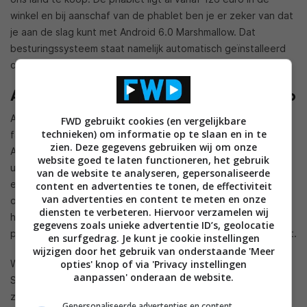
winkel en bij aanschaf van de phablet ben je er zeker van dat
je aan de slag kunt met Android 6.0 Marshmallow. Dat
besturingssysteem staat namelijk automatisch geïnstalleerd
op het 6-inch apparaat.
Alcatel Pixi 4 nu ook in Nederland te koop
Alcatel bouwde in de afgelopen jaren een naam op als
FWD gebruikt cookies (en vergelijkbare
technieken) om informatie op te slaan en in te
fabrikant dat goedkope toestellen op de markt brengt.
zien. Deze gegevens gebruiken wij om onze
Alhoewel het Chinese bedrijf zo nu en dan weleens een
website goed te laten functioneren, het gebruik
uitzondering maakt, zoals bij de Idol 4S, is de Pixi 4 weer een
van de website te analyseren, gepersonaliseerde
echt betaalbaar toestel. Zoals gezegd draait de smartphone
content en advertenties te tonen, de effectiviteit
van advertenties en content te meten en onze
op Android 6.0. Daarnaast zit er een helder IPS lcd-scherm in
diensten te verbeteren. Hiervoor verzamelen wij
het toestel met een beeldschermresolutie van 1280 x 720
gegevens zoals unieke advertentie ID’s, geolocatie
pixels. Duidelijk is dus dat Alcatel hier niet op bezuinigd heeft.
en surfgedrag. Je kunt je cookie instellingen
wijzigen door het gebruik van onderstaande 'Meer
Wat betreft processor is gekozen voor een Qualcomm
opties' knop of via 'Privacy instellingen
aanpassen' onderaan de website.
Snapdragon 210 met een kloksnelheid van 1,1GHz. Verder
zitten er twee camera’s in het toestel. De voorste variant is
Gepersonaliseerde advertenties en content,