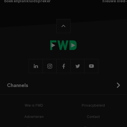
boekenplankluidspreker
nieuwe oled
Channels
Wie is FWD
Privacybeleid
Adverteren
Contact