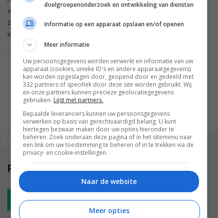
doelgroepenonderzoek en ontwikkeling van diensten
veel verschillende Android-apparaten zijn, wil het bedrijf er
zeker van zijn dat Run op het gros van die devices zal
Informatie op een apparaat opslaan en/of openen
werken.
Meer informatie
Uw persoonsgegevens worden verwerkt en informatie van uw
apparaat (cookies, unieke ID's en andere apparaatgegevens)
GESCHREVEN DOOR
kan worden opgeslagen door, geopend door en gedeeld met
WESLEY AKKERMAN
332 partners of specifiek door deze site worden gebruikt. Wij
en onze partners kunnen precieze geolocatiegegevens
gebruiken.
Lijst met partners.
Bepaalde leveranciers kunnen uw persoonsgegevens
verwerken op basis van gerechtvaardigd belang. U kunt
hiertegen bezwaar maken door uw opties hieronder te
beheren. Zoek onderaan deze pagina of in het sitemenu naar
REAGEREN
REACTIES (0)
een link om uw toestemming te beheren of in te trekken via de
privacy- en cookie-instellingen.
Reacties
(0)
Naar de website
Plaats reactie
Meer opties