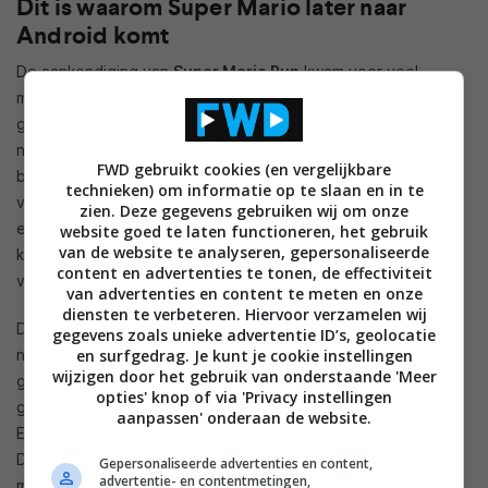
Dit is waarom Super Mario later naar
Android komt
De aankondiging van
Super Mario Run
kwam voor veel
mensen als een verrassing. Helemaal toen de legendarische
game developer Shigeru Miyamoto op het podium stond
naast Apple-ceo Tim Cook, om de game te presenteren. Nu
FWD gebruikt cookies (en vergelijkbare
blijkt echter dat Nintendo en Apple al aan de game werkten
technieken) om informatie op te slaan en in te
voordat er überhaupt aan
Miitomo
werd gedacht. Miitomo is
zien. Deze gegevens gebruiken wij om onze
een sociale game van Nintendo, die je nu op Android en iOS
website goed te laten functioneren, het gebruik
van de website te analyseren, gepersonaliseerde
kunt spelen, waarin je meer te weten kunt komen over je
content en advertenties te tonen, de effectiviteit
vrienden dan je misschien in eerste instantie zou willen.
van advertenties en content te meten en onze
diensten te verbeteren. Hiervoor verzamelen wij
Dat Nintendo al zo lang aan Super Mario Run werkt, is nog
gegevens zoals unieke advertentie ID’s, geolocatie
en surfgedrag. Je kunt je cookie instellingen
niet eens de grootste verrassing. Maar dat het zowel de
wijzigen door het gebruik van onderstaande 'Meer
gevierde spelontwikkelaar als de medewerkers van Apple is
opties' knop of via 'Privacy instellingen
gelukt om zo lang hun mond te houden, is dat misschien wel.
aanpassen' onderaan de website.
Er is namelijk geen informatie gelekt voor de aankondiging.
Daarnaast heeft Nintendo laten weten waarom er niet
Gepersonaliseerde advertenties en content,
advertentie- en contentmetingen,
meteen een Android-versie wordt uitgebracht. Omdat er zo