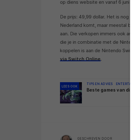
op diens website en vanaf 6 juni daa
De prijs: 49,99 dollar. Het is nog ev
Nederland komt, maar meestal biedt
aan. Die verkopen immers ook andere 
die je in combinatie met de Nintendo 
koppelen is aan de Nintendo Switch.
via Switch Online
.
TIPS EN ADVIES
ENTERTAINM
LEES OOK
Beste games van dit mo
GESCHREVEN DOOR