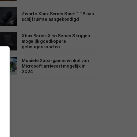
Zwarte Xbox Series S met 1 TB aan
schijfruimte aangekondigd
Xbox Series X en Series S krijgen
mogelijk goedkopere
geheugenkaarten
Mobiele Xbox-gameswinkel van
Microsoft arriveert mogelijk in
2024