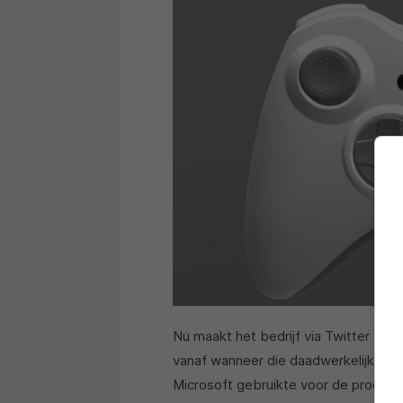
Nu maakt het bedrijf via Twitter be
vanaf wanneer die daadwerkelijk bes
Microsoft gebruikte voor de processo