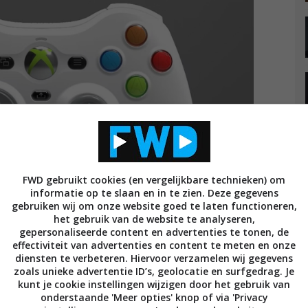
FWD gebruikt cookies (en vergelijkbare technieken) om
informatie op te slaan en in te zien. Deze gegevens
gebruiken wij om onze website goed te laten functioneren,
het gebruik van de website te analyseren,
gepersonaliseerde content en advertenties te tonen, de
effectiviteit van advertenties en content te meten en onze
kend wanneer we de controller kunnen bestellen en
diensten te verbeteren. Hiervoor verzamelen wij gegevens
zoals unieke advertentie ID’s, geolocatie en surfgedrag. Je
chikbaar is. De Hyperkin Xenon (een naam die
kunt je cookie instellingen wijzigen door het gebruik van
r in de Xbx 360) is vanaf 5 mei vooruit te bestellen
onderstaande 'Meer opties' knop of via 'Privacy