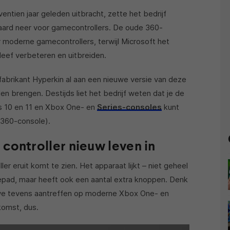
ntien jaar geleden uitbracht, zette het bedrijf
aard neer voor gamecontrollers. De oude 360-
 moderne gamecontrollers, terwijl Microsoft het
leef verbeteren en uitbreiden.
fabrikant Hyperkin al aan een nieuwe versie van deze
len brengen. Destijds liet het bedrijf weten dat je de
s 10 en 11 en Xbox One- en
Series-consoles
kunt
 360-console).
controller nieuw leven in
er eruit komt te zien. Het apparaat lijkt – niet geheel
ad, maar heeft ook een aantal extra knoppen. Denk
we tevens aantreffen op moderne Xbox One- en
komst, dus.