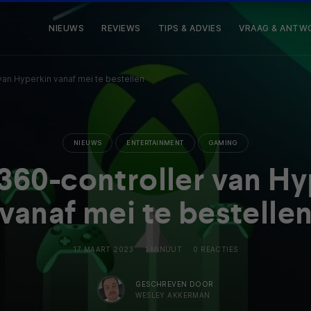
NIEUWS
REVIEWS
TIPS & ADVIES
VRAAG & ANTW
van Hyperkin vanaf mei te bestellen
NIEUWS
ENTERTAINMENT
GAMING
360-controller van Hy
vanaf mei te bestelle
17 MAART 2023
1 MINUUT
0 REACTIES
GESCHREVEN DOOR
WESLEY AKKERMAN