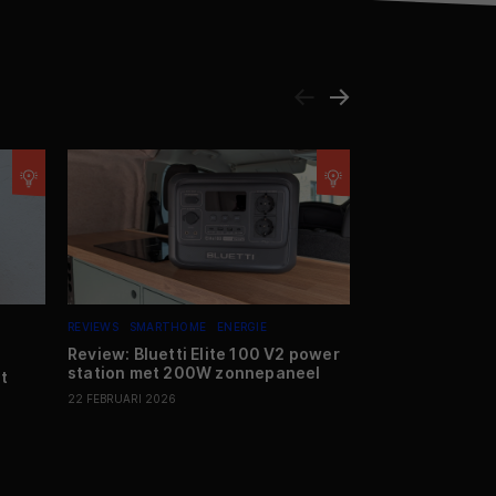
REVIEWS
SMARTHOME
ENERGIE
REVIEWS
AUDIO
S
Review: Bluetti Elite 100 V2 power
Review: Blueso
station met 200W zonnepaneel
Dolby Atmos in s
t
22 FEBRUARI 2026
28 MAART 2026