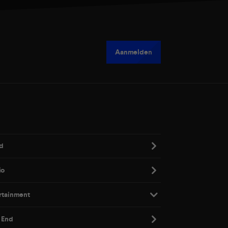
Aanmelden
d
io
rtainment
 End