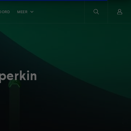
OORD
MEER
perkin
n