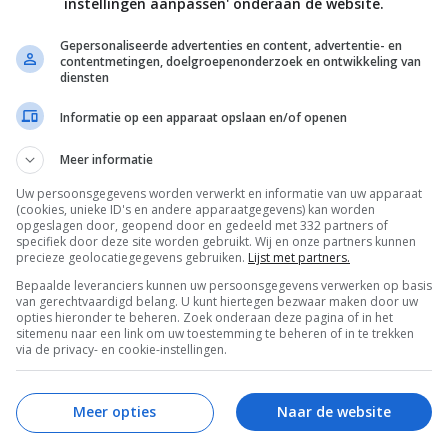
instellingen aanpassen' onderaan de website.
dwerkelijk te koop.
Gepersonaliseerde advertenties en content, advertentie- en
en afwachten of de Xbox 360-controllerreplica naar
contentmetingen, doelgroepenonderzoek en ontwikkeling van
diensten
 een grote gamestore als Nedgame zulke controllers
replicacontrollers van dit merk, bijvoorbeeld eentje
Informatie op een apparaat opslaan en/of openen
64 kunt gebruiken. Dat is de Admiral, die ook te
Meer informatie
 Toch leuk voor de beschikbare
Nintendo 64-games
Uw persoonsgegevens worden verwerkt en informatie van uw apparaat
(cookies, unieke ID's en andere apparaatgegevens) kan worden
opgeslagen door, geopend door en gedeeld met 332 partners of
specifiek door deze site worden gebruikt. Wij en onze partners kunnen
precieze geolocatiegegevens gebruiken.
Lijst met partners.
ENT
GAMING
12 MAART 2023
Bepaalde leveranciers kunnen uw persoonsgegevens verwerken op basis
ment – deel 27 (lente 2023)
van gerechtvaardigd belang. U kunt hiertegen bezwaar maken door uw
opties hieronder te beheren. Zoek onderaan deze pagina of in het
sitemenu naar een link om uw toestemming te beheren of in te trekken
via de privacy- en cookie-instellingen.
Meer opties
Naar de website