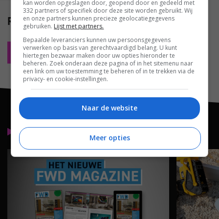
kan worden opgeslagen door, geopend door en gedeeld met
332 partners of specifiek door deze site worden gebruikt. Wij
Reacties
en onze partners kunnen precieze geolocatiegegevens
(0)
gebruiken.
Lijst met partners.
Bepaalde leveranciers kunnen uw persoonsgegevens
verwerken op basis van gerechtvaardigd belang. U kunt
Plaats reactie
hiertegen bezwaar maken door uw opties hieronder te
beheren. Zoek onderaan deze pagina of in het sitemenu naar
een link om uw toestemming te beheren of in te trekken via de
privacy- en cookie-instellingen.
Naar de website
Lees meer
Meer opties