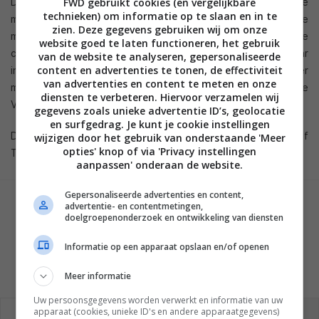
De nieuwe Regza DB serie is Toshiba’s eerste LED TV serie
FWD gebruikt cookies (en vergelijkbare
technieken) om informatie op te slaan en in te
met ingebouwde Blu-ray speler. Volgens Toshiba bieden deze
zien. Deze gegevens gebruiken wij om onze
modellen een stijlvolle, ruimte besparende, alles-in-een home
website goed te laten functioneren, het gebruik
cinema ervaring voor de huiskamer. De DB serie is beschikbaar
van de website te analyseren, gepersonaliseerde
content en advertenties te tonen, de effectiviteit
in 32 inch en 42 inch formaten. Andere specificaties zijn onder
van advertenties en content te meten en onze
meer
Edge Lit LED verlichting
, Full HD resolutie, 50Hz Active
diensten te verbeteren. Hiervoor verzamelen wij
Vision processing en USB en PC inputs.
gegevens zoals unieke advertentie ID’s, geolocatie
en surfgedrag. Je kunt je cookie instellingen
De modellen zijn voorlopig alleen in de UK aangekondigd. Of
wijzigen door het gebruik van onderstaande 'Meer
opties' knop of via 'Privacy instellingen
Toshiba ze ook in Nederland zal lanceren is nog niet bekend.
aanpassen' onderaan de website.
Gepersonaliseerde advertenties en content,
advertentie- en contentmetingen,
GESCHREVEN DOOR
doelgroepenonderzoek en ontwikkeling van diensten
MARTIJN CHEL
Informatie op een apparaat opslaan en/of openen
Meer informatie
Uw persoonsgegevens worden verwerkt en informatie van uw
REAGEREN
REACTIES (0)
apparaat (cookies, unieke ID's en andere apparaatgegevens)