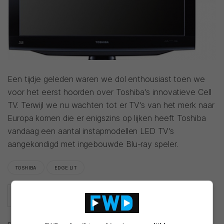
Een tijdje geleden waren we dol enthousiast toen we
voor het eerst hoorden over Toshiba's innovatieve Cell
TV. Terwijl we nu wachten tot er TV's van het merk naar
Europa komen die er enigszins op lijken heeft Toshiba
vandaag een aantal instapmodellen LED TV's
aangekondigd met ingebouwde Blu-ray speler.
TOSHIBA
EDGE LIT