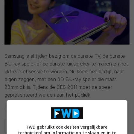
Samsung is al tijden bezig om de dunste TV, de dunste
Blu-ray speler of de dunste luidspreker te maken en het
lijkt een obsessie te worden. Nu komt het bedrijf, naar
eigen zeggen, met een 3D Blu-ray speler die maar
23mm dik is. Tijdens de CES 2011 moet de speler
gepresenteerd worden aan het publiek.
CES
CES 2011
CONVERSIE
SAMSUNG
FWD gebruikt cookies (en vergelijkbare
technieken) om informatie op te slaan en in te