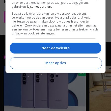
Reacties
(0)
en onze partners kunnen precieze geolocatiegegevens
gebruiken.
Lijst met partners.
Bepaalde leveranciers kunnen uw persoonsgegevens
Plaats reactie
verwerken op basis van gerechtvaardigd belang. U kunt
hiertegen bezwaar maken door uw opties hieronder te
beheren. Zoek onderaan deze pagina of in het sitemenu naar
een link om uw toestemming te beheren of in te trekken via de
privacy- en cookie-instellingen.
Naar de website
Lees meer
Meer opties