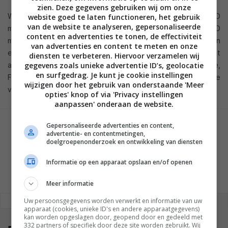
zien. Deze gegevens gebruiken wij om onze
Wat we tot nu toe weten is dat de 3D Blu-ray speler 3D
website goed te laten functioneren, het gebruik
van de website te analyseren, gepersonaliseerde
materiaal weer kan geven vanaf Blu-ray, maar ook 2D
content en advertenties te tonen, de effectiviteit
materiaal om kan zetten naar (quasi) 3D. Het apparaat komt in
van advertenties en content te meten en onze
een metallic en aan de muur monteerbaar chassis en bevat
diensten te verbeteren. Hiervoor verzamelen wij
gegevens zoals unieke advertentie ID’s, geolocatie
alle social media integratie mogelijkheden zoals YouTube,
en surfgedrag. Je kunt je cookie instellingen
Facebook en Twitter. De prijs en lanceer datum horen we
wijzigen door het gebruik van onderstaande 'Meer
volgende week dus.
opties' knop of via 'Privacy instellingen
aanpassen' onderaan de website.
Gepersonaliseerde advertenties en content,
GESCHREVEN DOOR
advertentie- en contentmetingen,
MARTIJN CHEL
doelgroepenonderzoek en ontwikkeling van diensten
Informatie op een apparaat opslaan en/of openen
Meer informatie
Uw persoonsgegevens worden verwerkt en informatie van uw
REAGEREN
REACTIES (0)
apparaat (cookies, unieke ID's en andere apparaatgegevens)
kan worden opgeslagen door, geopend door en gedeeld met
332 partners of specifiek door deze site worden gebruikt. Wij