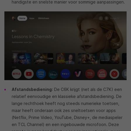
handigste en snelste manier voor sommige aanpassingen.
Afstandsbediening
: De C6K krijgt (net als de C7K) een
relatief eenvoudige en klassieke afstandsbediening. De
lange rechthoek heeft nog steeds numerieke toetsen,
maar heeft onderaan ook zes sneltoetsen voor apps
(Netflix, Prime Video, YouTube, Disney+, de mediaspeler
en TCL Channel) en een ingebouwde microfoon. Deze