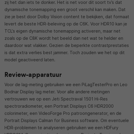
zij het dan iets te donker. Het is net voor dit soort tv’s dat
dynamische tonemapping een groot verschil kan maken. Dat
zie je best door Dolby Vision content te bekijken, dat formaat
levert de beste HDR-beleving op de C6K. Voor HDR10 kan je
TCL’s eigen dynamische tonemapping activeren, maar net
zoals op de C8K wordt het beeld dan net wat te helder en
daardoor wat vlakker. Gezien de beperkte contrastprestaties
is dat extra verlies best jammer. Toch zouden we het op dit
model geactiveerd laten.
Review-apparatuur
Voor de lag-meting gebruiken we een PiLagTesterPro en Leo
Bodnar Display lag meter. Voor alle andere metingen
vertrouwen we op een Jeti Spectraval 1501 Hi-Res
spectroradiometer, een Portrait Displays C6 HDR2000
colorimeter, een VideoForge Pro patroongenerator, en de
Portrait Displays Calman for Business software. Om eventuele
HDR-problemen te analyseren gebruiken we een HDFury