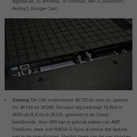
digitaal uit, 2x antenne, 1x Ethernet, WiFi 5, Bluetooth,
Airplay2, Google Cast.
Gaming
: De C6K ondersteunt 4K120 en voor pc-gamers
tot 4K144 en 2K288. De input-lag bedraagt 16,8ms in
4K60 en 8,4 ms in 2K120, gemeten in de Game-
beeldmode. Voor VRR kan je gebruik maken van AMD
FreeSync, maar ook NVIDIA G-Sync al vind je dat laatste
niet in de specificaties. Slechts twee van de vier poorten