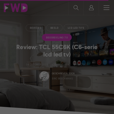
REVIEWS
BEELD
LCD LED TV'S
BEOORDELING 7.0
Review: TCL 55C6K (C6-serie
lcd led tv)
04 OKTOBER 2025
+ 10 MINUTEN
0 REACTIES
GESCHREVEN DOOR
ERIC BEECKMANS