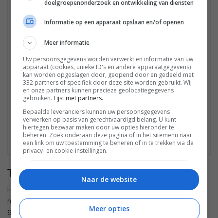
doelgroepenonderzoek en ontwikkeling van diensten
Bijschrift:
Hoe interpreteer ik deze metingen?
Hier
vind je meer info over onze
meetapparatuur
.
Informatie op een apparaat opslaan en/of openen
Meer informatie
Uw persoonsgegevens worden verwerkt en informatie van uw
apparaat (cookies, unieke ID's en andere apparaatgegevens)
kan worden opgeslagen door, geopend door en gedeeld met
332 partners of specifiek door deze site worden gebruikt. Wij
en onze partners kunnen precieze geolocatiegegevens
gebruiken.
Lijst met partners.
Bepaalde leveranciers kunnen uw persoonsgegevens
verwerken op basis van gerechtvaardigd belang. U kunt
hiertegen bezwaar maken door uw opties hieronder te
beheren. Zoek onderaan deze pagina of in het sitemenu naar
een link om uw toestemming te beheren of in te trekken via de
privacy- en cookie-instellingen.
TCL 55C6K - HDR
Naar de website
Hier lever je uiteindelijk het meeste in, al mag dat eigenlijk
niet verrassen. De piekhelderheid van de C6K komt uit op
Meer opties
688 nits op het 10%-venster en 547 nits op het volledig wit