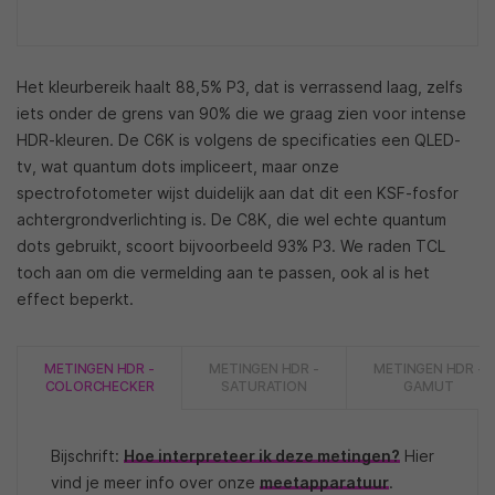
Het kleurbereik haalt 88,5% P3, dat is verrassend laag, zelfs
iets onder de grens van 90% die we graag zien voor intense
HDR-kleuren. De C6K is volgens de specificaties een QLED-
tv, wat quantum dots impliceert, maar onze
spectrofotometer wijst duidelijk aan dat dit een KSF-fosfor
achtergrondverlichting is. De C8K, die wel echte quantum
dots gebruikt, scoort bijvoorbeeld 93% P3. We raden TCL
toch aan om die vermelding aan te passen, ook al is het
effect beperkt.
METINGEN HDR -
METINGEN HDR -
METINGEN HDR -
COLORCHECKER
SATURATION
GAMUT
Bijschrift:
Hoe interpreteer ik deze metingen?
Hier
vind je meer info over onze
meetapparatuur
.