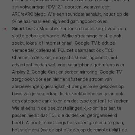
zijn volwaardige HDMI 2.1-poorten, waarvan een
ARC/eARC biedt. Wie een soundbar aansluit, houdt op de
tv helaas maar een high end gamingpoort over.
Smart
tv
: De Mediatek Pentonic chipset zorgt voor een
vlotte gebruikservaring. Welke streamingdienst je ook
zoekt, lokaal of internationaal, Google TV biedt ze
vermoedelijk allemaal. TCL zet daarnaast ook TCL-
Channel in de kijker, een gratis streamingdienst, met
advertenties dan wel. Voor smartphone gebruikers is er
Airplay 2, Google Cast en screen mirroring. Google TV
zorgt ook voor een nimmer aflatende stroom van
aanbevelingen, gerangschikt per genre en gekozen op
basis van je kijkgedrag. In de zoekfunctie kan je nu ook
een categorie aanklikken om dat type content te zoeken.
Wie al eens in de beeldinstellingen kijkt om iets aan te
passen merkt dat TCL die duidelijker georganiseerd
heeft. Al hoef je niet langs het volledige menu te gaan,
het snelmenu (via de optie-toets op de remote) blijft de