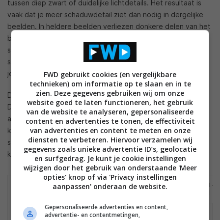
tussen diep zwart of duidelijke lichtdetails. Het resultaat is
vaak dat je meer schaduwdetail ziet dan nodig in dergelijke
beelden. In heldere beelden verliezen donkere delen van het
beeld dan weer veel contrast, en daardoor ook detail en
scherpte. En wanneer een voorwerp snel beweegt over het
scherm, tegen een donkere achtergrond, is het mogelijk dat
je toch vaag een zonetransitie ziet.
FWD gebruikt cookies (en vergelijkbare
technieken) om informatie op te slaan en in te
zien. Deze gegevens gebruiken wij om onze
De Filmmaker mode bleek erg goed gekalibreerd op de C6K.
website goed te laten functioneren, het gebruik
De grijsschaal is mooi neutraal, en de kleurweergave is
van de website te analyseren, gepersonaliseerde
accuraat. Door de relatief lage gamma-waarde zijn sommige
content en advertenties te tonen, de effectiviteit
van advertenties en content te meten en onze
kleuren een tikje te helder, maar niet in die mate dat het
diensten te verbeteren. Hiervoor verzamelen wij
stoort. Er is ook erg goed schaduwdetail zichtbaar, in SDR
gegevens zoals unieke advertentie ID’s, geolocatie
kunnen we de tv dan ook niet op echte fouten betrappen.
en surfgedrag. Je kunt je cookie instellingen
wijzigen door het gebruik van onderstaande 'Meer
opties' knop of via 'Privacy instellingen
METINGEN SDR -
METINGEN SDR -
METINGEN SDR -
aanpassen' onderaan de website.
GRAYSCALE
COLORCHECKER
SATURATION
Gepersonaliseerde advertenties en content,
advertentie- en contentmetingen,