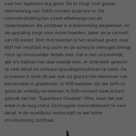
over het algemeen erg goed. De tv zorgt voor goede
deinterlacing van 1080i-content zoals live tv. De
ruisonderdrukking kan zowel willekeurige ruis als
compressieruis die zichtbaar is al blokvorming wegwerken. En
de upscaling zorgt voor mooie beelden, zeker als je vertrekt
van HD-beeld. Voor dvd-beelden is het resultaat goed, maar
blijft het resultaat erg zacht en de scherpte verhogen brengt
risico op onnatuurlijke details mee. Dat is niet uitzonderlijk,
alle tv’s hebben het daar moeilijk mee, er ontbreekt gewoon
te veel detail om scherpe upscalingsresultaten te halen. De
processor is sinds dit jaar ook vrij goed in het elimineren van
kleurstroken in gradiënten. In HDR-beelden zijn die zelfs zo
goed als volledig verdwenen. In SDR-content maak je best
gebruik van het “Superieure Gradatie”-filter, maar dan wel
enkel in de laag stand. De hoogste stand elimineert te veel
detail. In de moeilijkste testen blijft er wel lichte
strookvorming zichtbaar.