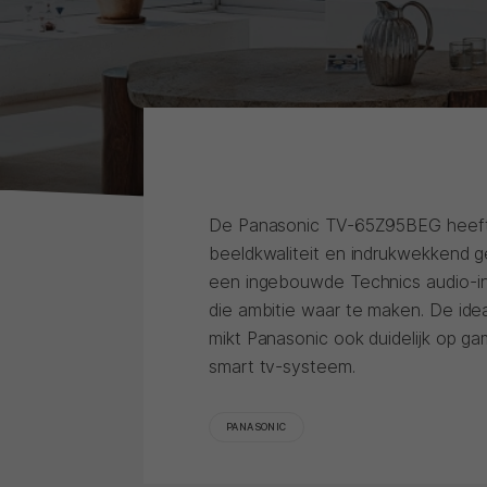
De Panasonic TV-65Z95BEG heeft 
beeldkwaliteit en indrukwekkend g
een ingebouwde Technics audio-ins
die ambitie waar te maken. De idea
mikt Panasonic ook duidelijk op ga
smart tv-systeem.
PANASONIC