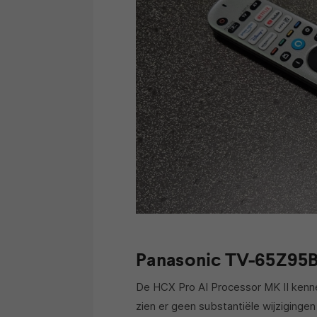
Panasonic TV-65Z95B
De HCX Pro AI Processor MK II kenne
zien er geen substantiële wijziginge