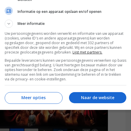
r probleem.
Informatie op een apparaat opslaan en/of openen
ire TV blijft naar ons gevoel suboptimaal. Meer info
 Het app-aanbod is goed, behalve dan als je
Meer informatie
t, die ontbreken volledig. Dat markeren we als een
Uw persoonsgegevens worden verwerkt en informatie van uw apparaat
 ondersteund, maar geen Google Cast, al kan je wel
(cookies, unieke ID's en andere apparaatgegevens) kan worden
opgeslagen door, geopend door en gedeeld met 332 partners of
ysteem geeft bij de aanbevelingen, niet
specifiek door deze site worden gebruikt. Wij en onze partners kunnen
ng aan Prime Video. Je doet er ook goed aan om in de
precieze geolocatiegegevens gebruiken.
Lijst met partners.
 de vele manieren waarop Amazon je trackt uit te
Bepaalde leveranciers kunnen uw persoonsgegevens verwerken op basis
van gerechtvaardigd belang. U kunt hiertegen bezwaar maken door uw
opties hieronder te beheren. Zoek onderaan deze pagina of in het
sitemenu naar een link om uw toestemming te beheren of in te trekken
via de privacy- en cookie-instellingen.
Meer opties
Naar de website