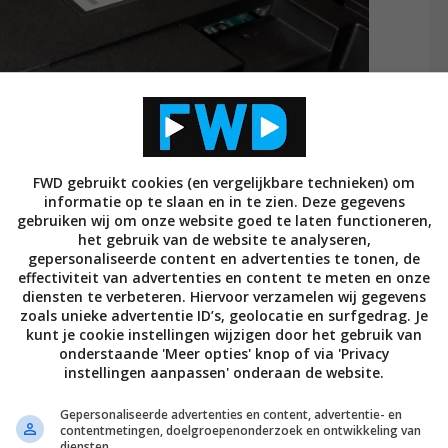
FWD gebruikt cookies (en vergelijkbare technieken) om
informatie op te slaan en in te zien. Deze gegevens
gebruiken wij om onze website goed te laten functioneren,
het gebruik van de website te analyseren,
gepersonaliseerde content en advertenties te tonen, de
effectiviteit van advertenties en content te meten en onze
diensten te verbeteren. Hiervoor verzamelen wij gegevens
zoals unieke advertentie ID’s, geolocatie en surfgedrag. Je
9,8ms (met de 60Hz Refresh Mode geactiveerd,
kunt je cookie instellingen wijzigen door het gebruik van
onderstaande 'Meer opties' knop of via 'Privacy
60 en 5,6ms in 2K120, gemeten in de True Game-
instellingen aanpassen' onderaan de website.
oor AMD FreeSync en NVIDIA G-Sync en de optie om
s alles wat ze wensen. We hadden wel liever vier
Gepersonaliseerde advertenties en content, advertentie- en
contentmetingen, doelgroepenonderzoek en ontwikkeling van
ts het gebruik van een soundbar onwaarschijnlijk is
diensten