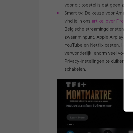
voor dit toestel is dat geen zwaa
Smart tv: De keuze voor Amazon F
vind je in ons
artikel over Fire TV
.
Belgische streamingdiensten zoek
zwaar minpunt. Apple Airplay2 is
YouTube en Netflix casten. Het s
verwonderlijk, enorm veel voorra
Privacy-instellingen te duiken en
schakelen.