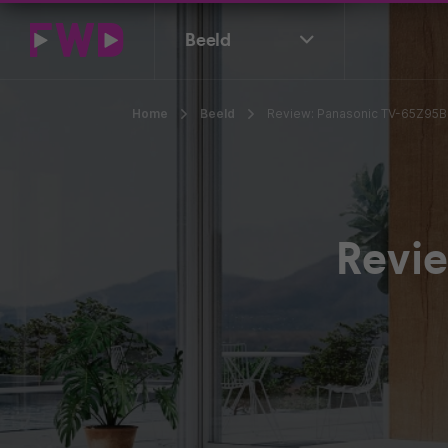
Beeld
Home
Beeld
Review: Panasonic TV-65Z95BE
Revi