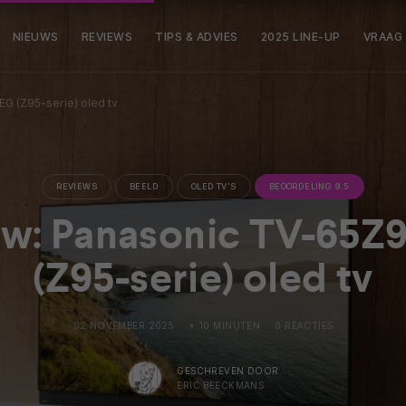
NIEUWS
REVIEWS
TIPS & ADVIES
2025 LINE-UP
VRAAG
G (Z95-serie) oled tv
REVIEWS
BEELD
OLED TV'S
BEOORDELING 9.5
ew: Panasonic TV-65Z
(Z95-serie) oled tv
02 NOVEMBER 2025
+ 10 MINUTEN
0 REACTIES
GESCHREVEN DOOR
ERIC BEECKMANS