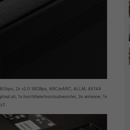
1 48Gbps, 2x v2.0 18GBps, ARC/eARC, ALLM, 4K144
itaal uit, 1x hoofdtelefoon/subwoofer, 3x antenne, 1x
ay2.