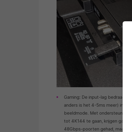
Gaming: De input-lag bedraagt 
anders is het 4-5ms meer) in 4K
beeldmode. Met ondersteuning v
tot 4K144 te gaan, krijgen gamer
48Gbps-poorten gehad, maar vermi