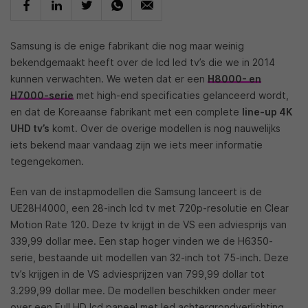
Samsung is de enige fabrikant die nog maar weinig
bekendgemaakt heeft over de lcd led tv’s die we in 2014
kunnen verwachten. We weten dat er een
H8000- en
H7000-serie
met high-end specificaties gelanceerd wordt,
en dat de Koreaanse fabrikant met een complete
line-up 4K
UHD tv’s
komt. Over de overige modellen is nog nauwelijks
iets bekend maar vandaag zijn we iets meer informatie
tegengekomen.
Een van de instapmodellen die Samsung lanceert is de
UE28H4000, een 28-inch lcd tv met 720p-resolutie en Clear
Motion Rate 120. Deze tv krijgt in de VS een adviesprijs van
339,99 dollar mee. Een stap hoger vinden we de H6350-
serie, bestaande uit modellen van 32-inch tot 75-inch. Deze
tv’s krijgen in de VS adviesprijzen van 799,99 dollar tot
3.299,99 dollar mee. De modellen beschikken onder meer
over een Full HD lcd paneel met led achtergrondverlichting,