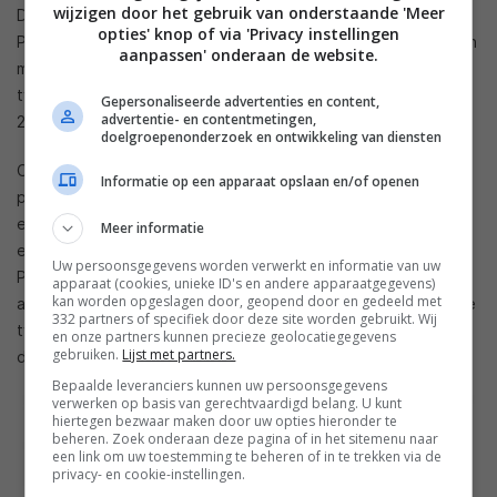
wijzigen door het gebruik van onderstaande 'Meer
Dimming, Clear Motion Rate 480, een web browser 3D Sound
opties' knop of via 'Privacy instellingen
Plus en een Full HD display. De overige specs komen overeen
aanpassen' onderaan de website.
met die van de H6350-serie modellen. De prijzen van deze
tv’s variëren van 1.449,99 dollar voor de 48-inch versie tot
Gepersonaliseerde advertenties en content,
advertentie- en contentmetingen,
2.999,99 dollar voor de 65-inch versie.
doelgroepenonderzoek en ontwikkeling van diensten
Ook is er informatie opgedoken over in ieder geval één
Informatie op een apparaat opslaan en/of openen
plasma tv die Samsung die jaar lanceert. De PS64H5000 is
een middenklasse plasma tv met een formaat van 64-inch en
Meer informatie
een Full HD display. Ook beschikt de tv over een Clear Image
Uw persoonsgegevens worden verwerkt en informatie van uw
Panel, 600Hz Subfield Motion en Wide Color Enhancer. De
apparaat (cookies, unieke ID's en andere apparaatgegevens)
kan worden opgeslagen door, geopend door en gedeeld met
adviesprijs van deze tv bedraagt in de VS 2.099,99 dollar. De
332 partners of specifiek door deze site worden gebruikt. Wij
tv wordt echter door Samsung zelf al aangeboden voor 700
en onze partners kunnen precieze geolocatiegegevens
gebruiken.
Lijst met partners.
dollar minder.
Bepaalde leveranciers kunnen uw persoonsgegevens
verwerken op basis van gerechtvaardigd belang. U kunt
hiertegen bezwaar maken door uw opties hieronder te
beheren. Zoek onderaan deze pagina of in het sitemenu naar
een link om uw toestemming te beheren of in te trekken via de
privacy- en cookie-instellingen.