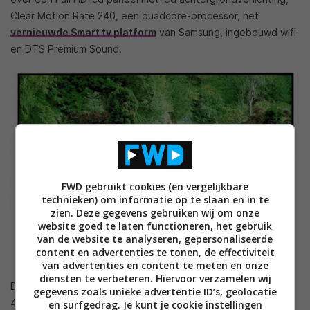
Clear Motion Rate 240, een quadcore-processor, het
vernieuwde Smart tv platform
van Samsung, ingebouwd wifi
en DTS Premium Sound.
FWD gebruikt cookies (en vergelijkbare
technieken) om informatie op te slaan en in te
zien. Deze gegevens gebruiken wij om onze
website goed te laten functioneren, het gebruik
van de website te analyseren, gepersonaliseerde
content en advertenties te tonen, de effectiviteit
van advertenties en content te meten en onze
diensten te verbeteren. Hiervoor verzamelen wij
De H6400-serie bestaat uit modellen met een formaat van
gegevens zoals unieke advertentie ID’s, geolocatie
48-inch tot 65-inch. Deze tv’s beschikken over Micro
en surfgedrag. Je kunt je cookie instellingen