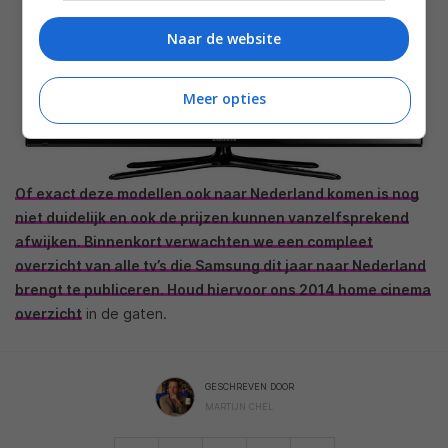
Naar de website
Meer opties
Of exact deze modellen ook naar Nederland komen is nog
niet duidelijk en ook de prijzen kunnen vanzelfsprekend
afwijken. Binnenkort verwachten we een compleet
overzicht van alle tv’s die Samsung dit jaar naar Nederland
brengt te publiceren. Houd hiervoor ons
2014 home cinema
overzicht
in de gaten.
GESCHREVEN DOOR
MARTIJN CHEL