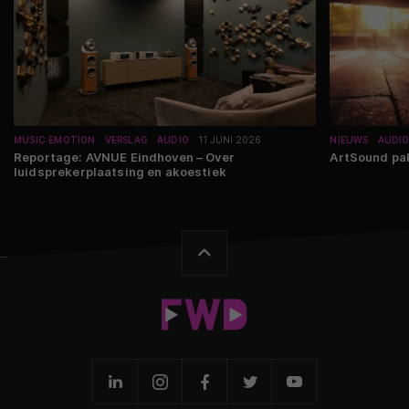
MUSIC EMOTION
VERSLAG
AUDIO
11 JUNI 2026
NIEUWS
AUDI
Reportage: AVNUE Eindhoven – Over
ArtSound pa
luidsprekerplaatsing en akoestiek