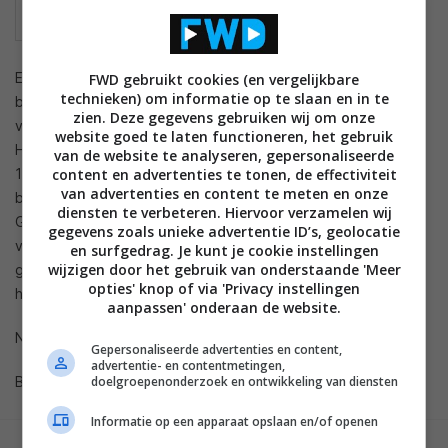
En nu Blu-ray inmiddels wel als gearriveerd mag worden
FWD gebruikt cookies (en vergelijkbare
technieken) om informatie op te slaan en in te
beschouwd beginnen er ook leuke lijstjes op internet te
zien. Deze gegevens gebruiken wij om onze
verschijnen. Het Amerikaanse online magazine
website goed te laten functioneren, het gebruik
Hometheatermag.com publiceerde onlangs een lijst van de
van de website te analyseren, gepersonaliseerde
content en advertenties te tonen, de effectiviteit
100 beste Blu-rays, onderverdeeld in criteria als Beste
van advertenties en content te meten en onze
beeldkwaliteit Animatie, Beste Concertregistratie, Beste
diensten te verbeteren. Hiervoor verzamelen wij
Geluid en Beste Restauratie. De uitkomsten zijn, zoals altijd,
gegevens zoals unieke advertentie ID’s, geolocatie
volkomen aan smaak onderhevig. Maar de argumentaties zijn
en surfgedrag. Je kunt je cookie instellingen
wijzigen door het gebruik van onderstaande 'Meer
goed, en de gekozen films zijn hoe dan ook de moeite van
opties' knop of via 'Privacy instellingen
het bekijken waard.
aanpassen' onderaan de website.
Neem eens een
kijkje
.
Gepersonaliseerde advertenties en content,
advertentie- en contentmetingen,
doelgroepenonderzoek en ontwikkeling van diensten
Bron:
Hifi.nl
Informatie op een apparaat opslaan en/of openen