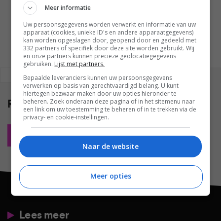
GESCHREVEN DOOR
Meer informatie
MARTIJN CHEL
Uw persoonsgegevens worden verwerkt en informatie van uw
apparaat (cookies, unieke ID's en andere apparaatgegevens)
kan worden opgeslagen door, geopend door en gedeeld met
332 partners of specifiek door deze site worden gebruikt. Wij
en onze partners kunnen precieze geolocatiegegevens
gebruiken.
Lijst met partners.
REAGEREN
REACTIES (0)
Bepaalde leveranciers kunnen uw persoonsgegevens
verwerken op basis van gerechtvaardigd belang. U kunt
hiertegen bezwaar maken door uw opties hieronder te
Reacties
(0)
beheren. Zoek onderaan deze pagina of in het sitemenu naar
een link om uw toestemming te beheren of in te trekken via de
privacy- en cookie-instellingen.
Plaats reactie
Naar de website
Meer opties
Lees meer