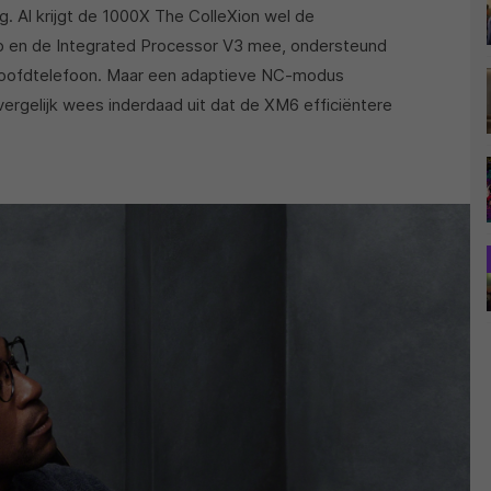
g. Al krijgt de 1000X The ColleXion wel de
p en de Integrated Processor V3 mee, ondersteund
 hoofdtelefoon. Maar een adaptieve NC-modus
vergelijk wees inderdaad uit dat de XM6 efficiëntere