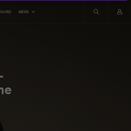
WOORD
MEER
-
he