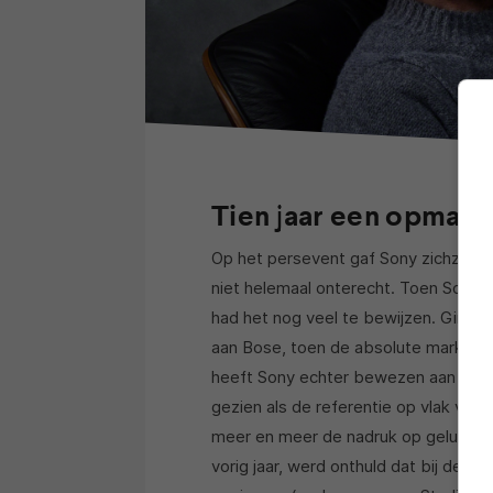
Tien jaar een opmars
Op het persevent gaf Sony zichzelf ee
niet helemaal onterecht. Toen Sony
had het nog veel te bewijzen. Ging 
aan Bose, toen de absolute marktlei
heeft Sony echter bewezen aan de 
gezien als de referentie op vlak va
meer en meer de nadruk op geluidskw
vorig jaar, werd onthuld dat bij de o