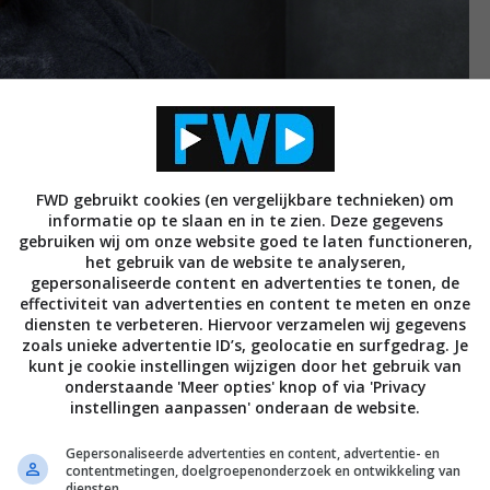
FWD gebruikt cookies (en vergelijkbare technieken) om
informatie op te slaan en in te zien. Deze gegevens
gebruiken wij om onze website goed te laten functioneren,
n schouderklopje voor de voorbije tien jaar. Dat is
het gebruik van de website te analyseren,
gepersonaliseerde content en advertenties te tonen, de
 de eerste MDR-1000X-hoofdtelefoon presenteerde,
effectiviteit van advertenties en content te meten en onze
het over ruisonderdrukking, dan dachten de meesten
diensten te verbeteren. Hiervoor verzamelen wij gegevens
zoals unieke advertentie ID’s, geolocatie en surfgedrag. Je
der. Met de MDR-1000X en de vijf volgende modellen
kunt je cookie instellingen wijzigen door het gebruik van
top te kunnen meespelen. Vaak werd Sony’s topmodel
onderstaande 'Meer opties' knop of via 'Privacy
n NC-hoofdtelefoons. Over de jaren heen werd ook
instellingen aanpassen' onderaan de website.
aliteit gelegd. Bij de lancering van de WH-1000XM6
Gepersonaliseerde advertenties en content, advertentie- en
ntwikkeling verschillende vooraanstaande mastering-
contentmetingen, doelgroepenonderzoek en ontwikkeling van
diensten