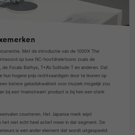
uxemerken
ncurrentie. Met de introductie van de 1000X The
 antwoord op luxe NC-hoofdtelefoons zoals de
, de Focals Bathys, T+A’s Solitude T en anderen. Dat
e hun hogere prijs rechtvaardigen door te leunen op
een betere geluidskwaliteit voor muziek mogelijk zou
n bij een ‘mainstream’ product is bij hen een sterk
xerivalen counteren. Het Japanse merk wijst
 is het niet echt heel actief meer in dat segment. De
nieurs is een ander element dat wordt uitgespeeld.