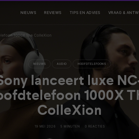
NIEUWS
REVIEWS
TIPS EN ADVIES
VRAAG & ANT
elefoon 1000X The ColleXion
NIEUWS
AUDIO
HOOFDTELEFOONS
Sony lanceert luxe NC
oofdtelefoon 1000X T
ColleXion
19 MEI 2026
5 MINUTEN
0 REACTIES