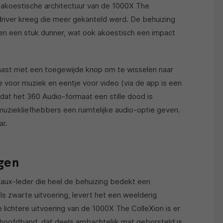
e akoestische architectuur van de 1000X The
driver kreeg die meer gekanteld werd. De behuizing
en een stuk dunner, wat ook akoestisch een impact
ast met een toegewijde knop om te wisselen naar
voor muziek en eentje voor video (via de app is een
dat het 360 Audio-formaat een stille dood is
uziekliefhebbers een ruimtelijke audio-optie geven.
ar.
gen
faux-leder die heel de behuizing bedekt een
ls zwarte uitvoering, levert het een weelderig
 lichtere uitvoering van de 1000X The ColleXion is er
hoofdband, dat deels ambachtelijk mat geborsteld is