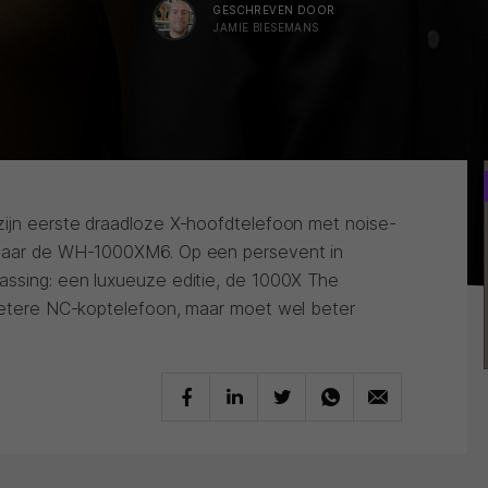
GESCHREVEN DOOR
JAMIE BIESEMANS
zijn eerste draadloze X-hoofdtelefoon met noise-
 naar de WH-1000XM6. Op een persevent in
assing: een luxueuze editie, de 1000X The
 betere NC-koptelefoon, maar moet wel beter