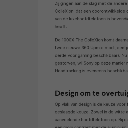
Zij gingen aan de slag met de ander
ColleXion, dat een doorontwikkelde 
van de luxehoofdtelefoon is bovendi
heeft.
De 1000X The ColleXion komt daarna
twee nieuwe 360 Upmix-modi, eentje 
derde voor gaming beschikbaar). Nu 
gestorven, wil Sony op deze manier m
Headtracking is eveneens beschikba
Design om te overtui
Op vlak van design is de keuze voor 
geslaagde keuze. Zowel in de witte a
aanvoelende hoofdtelefoon op. Bij de
een mooi contrast met de aluminium 