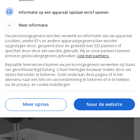
Sound, Battery Studios en Coast Mastering) waren
len. Die samenwerking werd verdergezet voor de WF-
Informatie op een apparaat opslaan en/of openen
nieuw voor de 1000X The ColleXion.
Meer informatie
Uw persoonsgegevens worden verwerkt en informatie van uw apparaat
(cookies, unieke ID's en andere apparaatgegevens) kan worden
opgeslagen door, geopend door en gedeeld met 332 partners of
specifiek door deze site worden gebruikt. Wij en onze partners kunnen
precieze geolocatiegegevens gebruiken.
Lijst met partners.
Bepaalde leveranciers kunnen uw persoonsgegevens verwerken op basis
van gerechtvaardigd belang. U kunt hiertegen bezwaar maken door uw
opties hieronder te beheren. Zoek onderaan deze pagina of in het
sitemenu naar een link om uw toestemming te beheren of in te trekken
via de privacy- en cookie-instellingen.
Meer opties
Naar de website