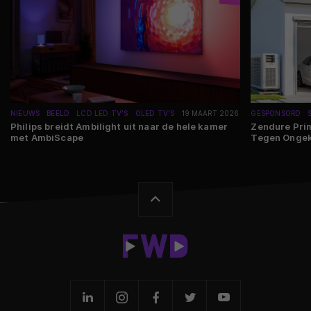
NIEUWS
BEELD
LCD LED TV'S
OLED TV'S
19 MAART 2026
GESPONSORD
Philips breidt Ambilight uit naar de hele kamer
Zendure Pri
met AmbiScape
Tegen Ongek