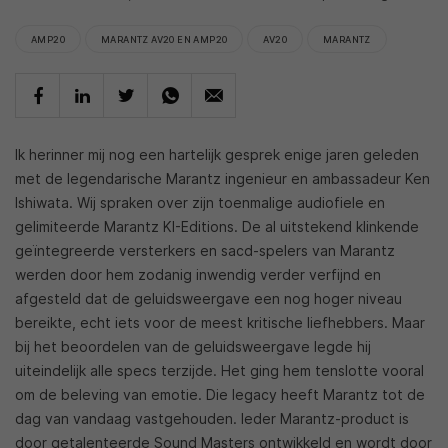
AMP20
MARANTZ AV20 EN AMP20
AV20
MARANTZ
Ik herinner mij nog een hartelijk gesprek enige jaren geleden
met de legendarische Marantz ingenieur en ambassadeur Ken
Ishiwata. Wij spraken over zijn toenmalige audiofiele en
gelimiteerde Marantz KI-Editions. De al uitstekend klinkende
geïntegreerde versterkers en sacd-spelers van Marantz
werden door hem zodanig inwendig verder verfijnd en
afgesteld dat de geluidsweergave een nog hoger niveau
bereikte, echt iets voor de meest kritische liefhebbers. Maar
bij het beoordelen van de geluidsweergave legde hij
uiteindelijk alle specs terzijde. Het ging hem tenslotte vooral
om de beleving van emotie. Die legacy heeft Marantz tot de
dag van vandaag vastgehouden. Ieder Marantz-product is
door getalenteerde Sound Masters ontwikkeld en wordt door