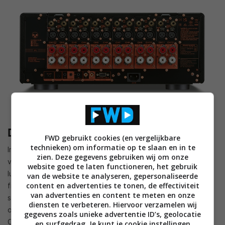
De Bowers & Wilkins luidsprekers
FWD gebruikt cookies (en vergelijkbare
technieken) om informatie op te slaan en in te
In de mooie home cinema-studio heeft Bram van den Elshout
zien. Deze gegevens gebruiken wij om onze
van iEar’ het Marantz-duo aangesloten op een mooie set
website goed te laten functioneren, het gebruik
luidsprekers van Bowers & Wilkins. Allereerst als
van de website te analyseren, gepersonaliseerde
content en advertenties te tonen, de effectiviteit
frontluidsprekers de vloerstaande 702 S3. Een drieweg-
van advertenties en content te meten en onze
systeem met de nieuwste versie van de Solid body Tweeter-
diensten te verbeteren. Hiervoor verzamelen wij
on-Top behuizing, met een verder verlengde vorm, waarin de
gegevens zoals unieke advertentie ID’s, geolocatie
Carbon Dome tweeters zijn gemonteerd. Bowers & Wilkins is
en surfgedrag. Je kunt je cookie instellingen