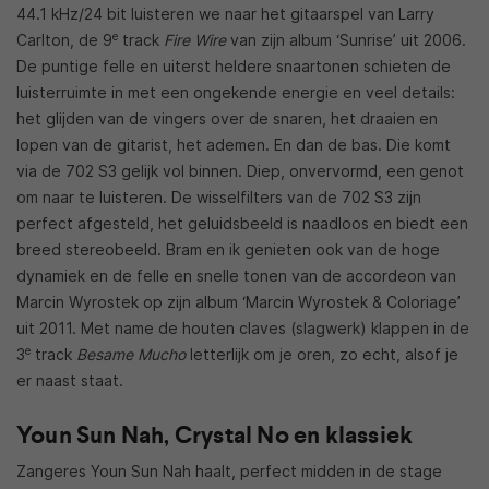
44.1 kHz/24 bit luisteren we naar het gitaarspel van Larry
e
Carlton, de 9
track
Fire Wire
van zijn album ‘Sunrise’ uit 2006.
De puntige felle en uiterst heldere snaartonen schieten de
luisterruimte in met een ongekende energie en veel details:
het glijden van de vingers over de snaren, het draaien en
lopen van de gitarist, het ademen. En dan de bas. Die komt
via de 702 S3 gelijk vol binnen. Diep, onvervormd, een genot
om naar te luisteren. De wisselfilters van de 702 S3 zijn
perfect afgesteld, het geluidsbeeld is naadloos en biedt een
breed stereobeeld. Bram en ik genieten ook van de hoge
dynamiek en de felle en snelle tonen van de accordeon van
Marcin Wyrostek op zijn album ‘Marcin Wyrostek & Coloriage’
uit 2011. Met name de houten claves (slagwerk) klappen in de
e
3
track
Besame Mucho
letterlijk om je oren, zo echt, alsof je
er naast staat.
Youn Sun Nah, Crystal No en klassiek
Zangeres Youn Sun Nah haalt, perfect midden in de stage