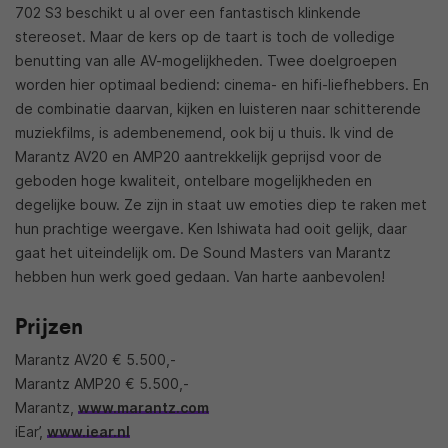
702 S3 beschikt u al over een fantastisch klinkende
stereoset. Maar de kers op de taart is toch de volledige
benutting van alle AV-mogelijkheden. Twee doelgroepen
worden hier optimaal bediend: cinema- en hifi-liefhebbers. En
de combinatie daarvan, kijken en luisteren naar schitterende
muziekfilms, is adembenemend, ook bij u thuis. Ik vind de
Marantz AV20 en AMP20 aantrekkelijk geprijsd voor de
geboden hoge kwaliteit, ontelbare mogelijkheden en
degelijke bouw. Ze zijn in staat uw emoties diep te raken met
hun prachtige weergave. Ken Ishiwata had ooit gelijk, daar
gaat het uiteindelijk om. De Sound Masters van Marantz
hebben hun werk goed gedaan. Van harte aanbevolen!
Prijzen
Marantz AV20 € 5.500,-
Marantz AMP20 € 5.500,-
Marantz,
www.marantz.com
iEar’,
www.iear.nl