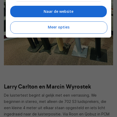
Naar de website
Meer opties
Larry Carlton en Marcin Wyrostek
De luistertest begint al gelijk met een verrassing. We
beginnen in stereo, met alleen de 702 S3 luidsprekers, die
een kleine 4 meter uit elkaar staan opgesteld en iets licht
ingedraaid naar de luisterpositie. Via Roon en Qobuz in PCM