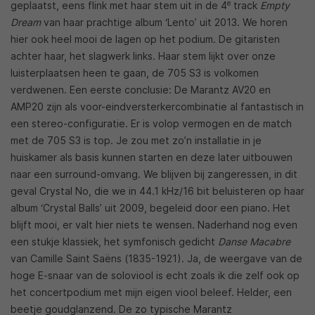
e
geplaatst, eens flink met haar stem uit in de 4
track
Empty
Dream
van haar prachtige album ‘Lento’ uit 2013. We horen
hier ook heel mooi de lagen op het podium. De gitaristen
achter haar, het slagwerk links. Haar stem lijkt over onze
luisterplaatsen heen te gaan, de 705 S3 is volkomen
verdwenen. Een eerste conclusie: De Marantz AV20 en
AMP20 zijn als voor-eindversterkercombinatie al fantastisch in
een stereo-configuratie. Er is volop vermogen en de match
met de 705 S3 is top. Je zou met zo’n installatie in je
huiskamer als basis kunnen starten en deze later uitbouwen
naar een surround-omvang. We blijven bij zangeressen, in dit
geval Crystal No, die we in 44.1 kHz/16 bit beluisteren op haar
album ‘Crystal Balls’ uit 2009, begeleid door een piano. Het
blijft mooi, er valt hier niets te wensen. Naderhand nog even
een stukje klassiek, het symfonisch gedicht
Danse Macabre
van Camille Saint Saëns (1835-1921). Ja, de weergave van de
hoge E-snaar van de soloviool is echt zoals ik die zelf ook op
het concertpodium met mijn eigen viool beleef. Helder, een
beetje goudglanzend. De zo typische Marantz