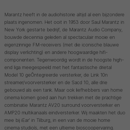
Marantz heeft in de audiohistorie altijd al een bijzondere
plaats ingenomen. Het ooit in 1953 door Saul Marantz in
New York gestarte bedrijf, de Marantz Audio Company,
bouwde decennia geleden al spectaculair mooie en
eigenzinnige FM-receivers (met die iconische blauwe
display verlichting) en andere hoogwaardige hifi-
componenten. Tegenwoordig wordt in de hoogste high-
end liga meegespeeld met het fantastische drietal
Model 10 geÔntegreerde versterker, de Link 10n
streamer/voorversterker en de Sacd 10, alle drie
gebouwd als een tank. Maar ook liefhebbers van home
cinema komen goed aan hun trekken met de prachtige
combinatie Marantz AV20 surround voorversterker en
AMP20 multikanaals eindversterker. Wij maakten het duo
mee bij iEar' in Tilburg, in een van de mooie home
cinema studioís, met een ultieme bioscoopervaring.