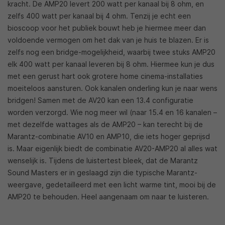
kracht. De AMP20 levert 200 watt per kanaal bij 8 ohm, en
zelfs 400 watt per kanaal bij 4 ohm. Tenzij je echt een
bioscoop voor het publiek bouwt heb je hiermee meer dan
voldoende vermogen om het dak van je huis te blazen. Er is
zelfs nog een bridge-mogelijkheid, waarbij twee stuks AMP20
elk 400 watt per kanaal leveren bij 8 ohm. Hiermee kun je dus
met een gerust hart ook grotere home cinema-installaties
moeiteloos aansturen. Ook kanalen onderling kun je naar wens
bridgen! Samen met de AV20 kan een 13.4 configuratie
worden verzorgd. Wie nog meer wil (naar 15.4 en 16 kanalen –
met dezelfde wattages als de AMP20 – kan terecht bij de
Marantz-combinatie AV10 en AMP10, die iets hoger geprijsd
is. Maar eigenlijk biedt de combinatie AV20-AMP20 al alles wat
wenselijk is. Tijdens de luistertest bleek, dat de Marantz
Sound Masters er in geslaagd zijn die typische Marantz-
weergave, gedetailleerd met een licht warme tint, mooi bij de
AMP20 te behouden. Heel aangenaam om naar te luisteren.