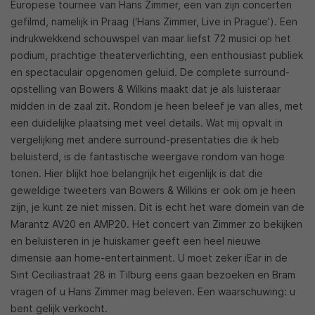
Europese tournee van Hans Zimmer, een van zijn concerten
gefilmd, namelijk in Praag (‘Hans Zimmer, Live in Prague’). Een
indrukwekkend schouwspel van maar liefst 72 musici op het
podium, prachtige theaterverlichting, een enthousiast publiek
en spectaculair opgenomen geluid. De complete surround-
opstelling van Bowers & Wilkins maakt dat je als luisteraar
midden in de zaal zit. Rondom je heen beleef je van alles, met
een duidelijke plaatsing met veel details. Wat mij opvalt in
vergelijking met andere surround-presentaties die ik heb
beluisterd, is de fantastische weergave rondom van hoge
tonen. Hier blijkt hoe belangrijk het eigenlijk is dat die
geweldige tweeters van Bowers & Wilkins er ook om je heen
zijn, je kunt ze niet missen. Dit is echt het ware domein van de
Marantz AV20 en AMP20. Het concert van Zimmer zo bekijken
en beluisteren in je huiskamer geeft een heel nieuwe
dimensie aan home-entertainment. U moet zeker iEar in de
Sint Ceciliastraat 28 in Tilburg eens gaan bezoeken en Bram
vragen of u Hans Zimmer mag beleven. Een waarschuwing: u
bent gelijk verkocht.