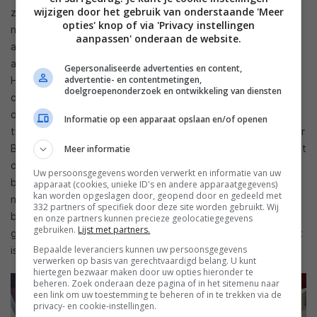
wijzigen door het gebruik van onderstaande 'Meer
zo goed in het bouwen van fantastische tweeters. Niet voor
opties' knop of via 'Privacy instellingen
niets behoren Bowers & Wilkins luidsprekers uit de 800-serie
aanpassen' onderaan de website.
alleen al om die reden tot mijn Music Emotion referentie-
apparatuur. Het frequentiebereik van de 702 S3 loopt van 46
Gepersonaliseerde advertenties en content,
advertentie- en contentmetingen,
Hz tot 48 kHz en ze wegen ruim 33 kilo per stuk. De
doelgroepenonderzoek en ontwikkeling van diensten
centerluidspreker betreft de Bowers & Wilkins HTM71 S3, die
ook is uitgerust met een apart behuisde Carbon Dome
Informatie op een apparaat opslaan en/of openen
tweeter. En de achterkanalen worden verzorgd door een paar
Bowers & Wilkins 705 S3, op stand geplaatst, en ook weer met
Meer informatie
die tweeters in een aparte behuizing. Dat dit belangrijk is, zal
Uw persoonsgegevens worden verwerkt en informatie van uw
blijken tijdens de luistertest. Bij het kijken/surround luisteren
apparaat (cookies, unieke ID's en andere apparaatgegevens)
kan worden opgeslagen door, geopend door en gedeeld met
naar film werd ook even een Fathom F112 V2 van JL Audio
332 partners of specifiek door deze site worden gebruikt. Wij
bijgeschakeld. Een actieve 12 inch subwoofer die ultralaag
en onze partners kunnen precieze geolocatiegegevens
gebruiken.
Lijst met partners.
gaat (tot 14 Hz) en met een vermogen van 1800 watt in staat
Bepaalde leveranciers kunnen uw persoonsgegevens
is bijna je plafond eruit te blazen.
verwerken op basis van gerechtvaardigd belang. U kunt
hiertegen bezwaar maken door uw opties hieronder te
beheren. Zoek onderaan deze pagina of in het sitemenu naar
een link om uw toestemming te beheren of in te trekken via de
privacy- en cookie-instellingen.