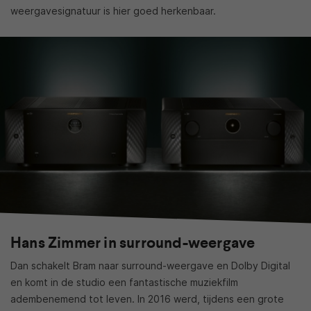
weergavesignatuur is hier goed herkenbaar.
Hans Zimmer in surround-weergave
Dan schakelt Bram naar surround-weergave en Dolby Digital
en komt in de studio een fantastische muziekfilm
adembenemend tot leven. In 2016 werd, tijdens een grote