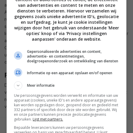
van advertenties en content te meten en onze
aansturen. De HT-S5915 beschikt daarnaast over AccuEQ en
diensten te verbeteren. Hiervoor verzamelen wij
AccuReflex technologieën waarmee de weergave op de
gegevens zoals unieke advertentie ID’s, geolocatie
ruimte afgestemd kan worden. Daarbij beschikken beide
en surfgedrag. Je kunt je cookie instellingen
systemen over Onkyo’s Vocal Enhancer functie en de Zone B
wijzigen door het gebruik van onderstaande 'Meer
opties' knop of via 'Privacy instellingen
line-out waarmee de bron van de hoofdruimte naar een ander
aanpassen' onderaan de website.
audiosysteem of een hoofdtelefoon gestuurd kan worden.
Ook is bluetooth aanwezig, kun je een usb-medium op de
Gepersonaliseerde advertenties en content,
usb-poort aansluiten en heb je de beschikking over coaxiale,
advertentie- en contentmetingen,
doelgroepenonderzoek en ontwikkeling van diensten
optische en rca-inputs.
Informatie op een apparaat opslaan en/of openen
Prijs en beschikbaarheid
De Onkyo HT-S3910 moet in april op de markt verschijnen
Meer informatie
voor een prijs van 499,99 Britse Ponden. De HT-S5915 heeft
Uw persoonsgegevens worden verwerkt en informatie van uw
nog geen officiële prijs meegekregen en moet in juni
apparaat (cookies, unieke ID's en andere apparaatgegevens)
kan worden opgeslagen door, geopend door en gedeeld met
verschijnen.
332 partners of specifiek door deze site worden gebruikt. Wij
en onze partners kunnen precieze geolocatiegegevens
gebruiken.
Lijst met partners.
Bepaalde leveranciers kunnen uw persoonsgegevens
GESCHREVEN DOOR
verwerken op basis van gerechtvaardigd belang. U kunt