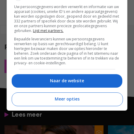
Uw persoonsgegevens worden verwerkt en informatie van uw
apparaat (cookies, unieke ID's en andere apparaatgegevens)
kan worden opgeslagen door, geopend door en gedeeld met
332 partners of specifiek door deze site worden gebruikt. Wij
en onze partners kunnen precieze geolocatiegegevens
REAGEREN
REACTIES (0)
gebruiken.
Lijst met partners.
Bepaalde leveranciers kunnen uw persoonsgegevens
verwerken op basis van gerechtvaardigd belang. U kunt
Reacties
(0)
hiertegen bezwaar maken door uw opties hieronder te
beheren. Zoek onderaan deze pagina of in het sitemenu naar
een link om uw toestemming te beheren of in te trekken via de
privacy- en cookie-instellingen.
Plaats reactie
Naar de website
Meer opties
Lees meer