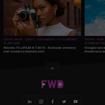
DIGITAL MOVIE
CREATE
FILMCAMERA'S
FOTOCAMERA'S
NIEUWS
MOBIL
17 JUNI 2026
18 FEBRUARI 20
Review: FUJIFILM X-T30 III – Klassiek ontwerp
Google lance
met moderne beeldkracht
Nederland en