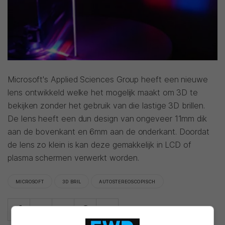
Microsoft's Applied Sciences Group heeft een nieuwe
lens ontwikkeld welke het mogelijk maakt om 3D te
bekijken zonder het gebruik van die lastige 3D brillen.
De lens heeft een dun design van ongeveer 11mm dik
aan de bovenkant en 6mm aan de onderkant. Doordat
de lens zo klein is kan deze gemakkelijk in LCD of
plasma schermen verwerkt worden.
MICROSOFT
3D BRIL
AUTOSTEREOSCOPISCH