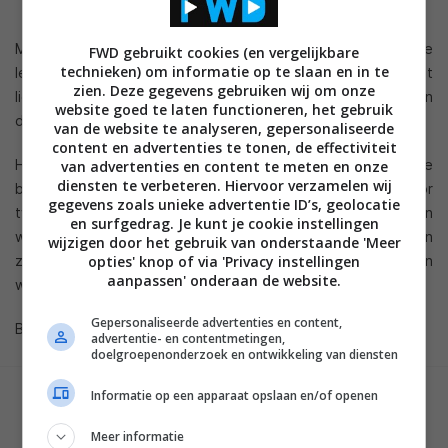
Microsoft’s prototype 3D display dat uitgerust is met deze
FWD gebruikt cookies (en vergelijkbare
technieken) om informatie op te slaan en in te
lens bevat een camera die blijkbaar de kijkers volgt en het
zien. Deze gegevens gebruiken wij om onze
licht stuurt en controleert door LED’s aan de onderkant van
website goed te laten functioneren, het gebruik
de lens aan en uit te schakelen.
van de website te analyseren, gepersonaliseerde
content en advertenties te tonen, de effectiviteit
Het display zou het mogelijk moeten maken om meerdere
van advertenties en content te meten en onze
diensten te verbeteren. Hiervoor verzamelen wij
beelden tegelijkertijd weer te geven, waarmee 3D video voor
gegevens zoals unieke advertentie ID’s, geolocatie
twee verschillende personen tegelijkertijd weergegeven kan
en surfgedrag. Je kunt je cookie instellingen
worden (een beeld voor elk oog), ongeacht waar de persoon
wijzigen door het gebruik van onderstaande 'Meer
zich bevindt. 2D video kan voor maximaal vier personen
opties' knop of via 'Privacy instellingen
aanpassen' onderaan de website.
weergegeven worden (een beeld voor elk persoon).
Gepersonaliseerde advertenties en content,
Bekijk
hier
de video
advertentie- en contentmetingen,
doelgroepenonderzoek en ontwikkeling van diensten
Informatie op een apparaat opslaan en/of openen
GESCHREVEN DOOR
MARTIJN CHEL
Meer informatie