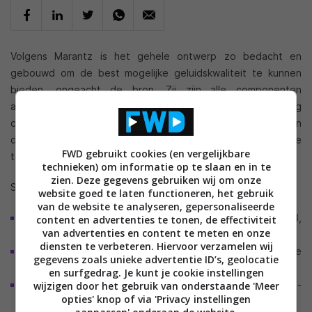
Volgens Marantz is het gehele ontwerp zo bedacht en
gebouwd om de best mogelijke geluidskwaliteit te kunnen
bieden, ongeacht de bron. Zij zijn alle componenten
afgeschermd en bevat het apparaat een HDAM-SA2 analoog
circuit en een Cirrus Logic CS4398 DAC. Zelfs het display en
de digitale output kunnen uitgezet worden om interferentie
FWD gebruikt cookies (en vergelijkbare
te voorkomen.
technieken) om informatie op te slaan en in te
zien. Deze gegevens gebruiken wij om onze
Specificaties;
website goed te laten functioneren, het gebruik
van de website te analyseren, gepersonaliseerde
speelt audio CD, SACD (alleen stereo), CD-R/RW (MP3,
content en advertenties te tonen, de effectiviteit
van advertenties en content te meten en onze
WMA, CDA)
diensten te verbeteren. Hiervoor verzamelen wij
front-USB aansluiting voor USB geheugen en iPod/iPhone
gegevens zoals unieke advertentie ID’s, geolocatie
verbinding
en surfgedrag. Je kunt je cookie instellingen
achter USB aansluiting als ingang voor PC – speelt audio-
wijzigen door het gebruik van onderstaande 'Meer
opties' knop of via 'Privacy instellingen
resoluties af tot 96kHz/24bit