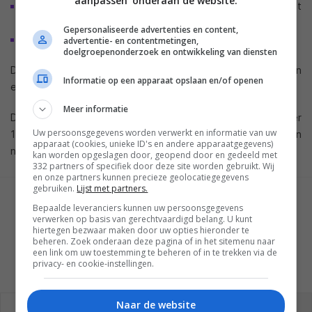
aanpassen' onderaan de website.
Digitale ingangen (zowel
coax
als optisch spdif) tot
192kHz/24bit
Gepersonaliseerde advertenties en content,
Digitale uitgangen (ook coax en
optisch
)
advertentie- en contentmetingen,
doelgroepenonderzoek en ontwikkeling van diensten
De bijpassende PM8004 stereo versterker komt er ook aan
Informatie op een apparaat opslaan en/of openen
en biedt 2 keer 100 watt op 4 ohm.
Meer informatie
De SA8004 en PM8004 moeten in Japan elk ongeveer
Uw persoonsgegevens worden verwerkt en informatie van uw
1.000,00 euro gaan kosten. Of en wanneer deze producten
apparaat (cookies, unieke ID's en andere apparaatgegevens)
naar Nederland komen is nog niet bekend.
kan worden opgeslagen door, geopend door en gedeeld met
332 partners of specifiek door deze site worden gebruikt. Wij
en onze partners kunnen precieze geolocatiegegevens
gebruiken.
Lijst met partners.
GESCHREVEN DOOR
Bepaalde leveranciers kunnen uw persoonsgegevens
MARTIJN CHEL
verwerken op basis van gerechtvaardigd belang. U kunt
hiertegen bezwaar maken door uw opties hieronder te
beheren. Zoek onderaan deze pagina of in het sitemenu naar
een link om uw toestemming te beheren of in te trekken via de
privacy- en cookie-instellingen.
REAGEREN
REACTIES (0)
Naar de website