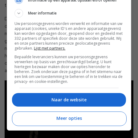
Informatie op een apparaat opslaan en/of openen
tabletvorm.
Meer informatie
De nieuwe iPad Pro-modellen zullen verkrijgbaar zijn tot 1 TB
Uw persoonsgegevens worden verwerkt en informatie van uw
opslag. Een flinke stap voorwaarts dus ten opzichte van de
apparaat (cookies, unieke ID's en andere apparaatgegevens)
kan worden opgeslagen door, geopend door en gedeeld met
maximale opslag van 512 GB ten opzichte van de vorige
332 partners of specifiek door deze site worden gebruikt. Wij
generatie. En eindelijk maar toch, Apple gaat overstag. De
en onze partners kunnen precieze geolocatiegegevens
gebruiken.
Lijst met partners.
nieuwe iPad Pro’s maken gebruik van usb-c. Niet alleen voor
het aansluiten van externe apparaten, maar ook voor het
Bepaalde leveranciers kunnen uw persoonsgegevens
verwerken op basis van gerechtvaardigd belang. U kunt
opladen. Smart HDR, bluetooth 5.0 en gigabit lte zijn ook
hiertegen bezwaar maken door uw opties hieronder te
aanwezig.
beheren. Zoek onderaan deze pagina of in het sitemenu naar
een link om uw toestemming te beheren of in te trekken via de
privacy- en cookie-instellingen.
Naar de website
Meer opties