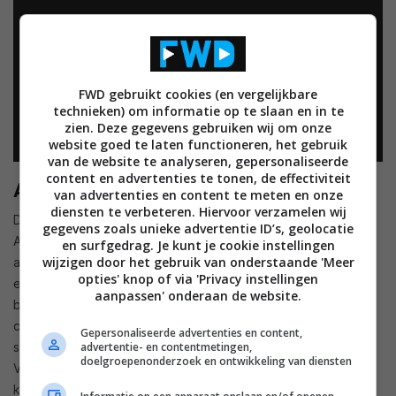
FWD gebruikt cookies (en vergelijkbare
technieken) om informatie op te slaan en in te
zien. Deze gegevens gebruiken wij om onze
website goed te laten functioneren, het gebruik
van de website te analyseren, gepersonaliseerde
content en advertenties te tonen, de effectiviteit
Apple A12 X Bionic
van advertenties en content te meten en onze
diensten te verbeteren. Hiervoor verzamelen wij
De nieuwe iPad Pro’s worden aangestuurd door de nieuwe
gegevens zoals unieke advertentie ID’s, geolocatie
A12X Bionic-chip. De chip heeft een 7 nanometer-
en surfgedrag. Je kunt je cookie instellingen
wijzigen door het gebruik van onderstaande 'Meer
architectuur en heeft acht kernen. De chip is voorzien van
opties' knop of via 'Privacy instellingen
een gpu met zeven kernen en een npu voor taken die
aanpassen' onderaan de website.
betrekking hebben op kunstmatige intelligentie. De nieuwe
chip moet ervoor zorgen dat de nieuwe iPad Pro’s een grote
Gepersonaliseerde advertenties en content,
advertentie- en contentmetingen,
stap voorwaarts maken op het gebied van de prestaties.
doelgroepenonderzoek en ontwikkeling van diensten
Volgens Apple levert de nieuwe iPad Pro een grafische
kwaliteit dat vergelijkbaar is met de Xbox One X, maar dan in