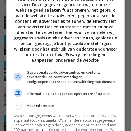
zien. Deze gegevens gebruiken wij om onze
website goed te laten functioneren, het gebruik
REVIEWS
MOBILE
SMARTPHONES
19 OKTOBER 2022
van de website te analyseren, gepersonaliseerde
Review: Pixel 7 en 7 Pro – zit er iets voor je
content en advertenties te tonen, de effectiviteit
tussen?
van advertenties en content te meten en onze
diensten te verbeteren. Hiervoor verzamelen wij
gegevens zoals unieke advertentie ID’s, geolocatie
ADV
GESPONSORD
MOBILE
SMARTPHONES
14 OKTOBER 2022
en surfgedrag. Je kunt je cookie instellingen
De Google Pixel 7 Pro: perfect als zakelijke
wijzigen door het gebruik van onderstaande 'Meer
telefoon (ADV)
opties' knop of via 'Privacy instellingen
aanpassen' onderaan de website.
ADV
GESPONSORD
MOBILE
10 OKTOBER 2022
Google lanceert nieuwe Google telefoons (ADV)
Gepersonaliseerde advertenties en content,
advertentie- en contentmetingen,
doelgroepenonderzoek en ontwikkeling van diensten
NIEUWS
MOBILE
ANDROID
SMARTPHONES
Informatie op een apparaat opslaan en/of openen
06 OKTOBER 2022
Google Pixel 7 en Pixel 7 Pro komen naar
Meer informatie
Nederland
Uw persoonsgegevens worden verwerkt en informatie van uw
ADV
GESPONSORD
MOBILE
SMARTPHONES
01 OKTOBER 2022
apparaat (cookies, unieke ID's en andere apparaatgegevens)
Google lanceert de Pixel 7 Pro met de beste
kan worden opgeslagen door, geopend door en gedeeld met
camera’s tot nu toe (ADV)
332 partners of specifiek door deze site worden gebruikt. Wij