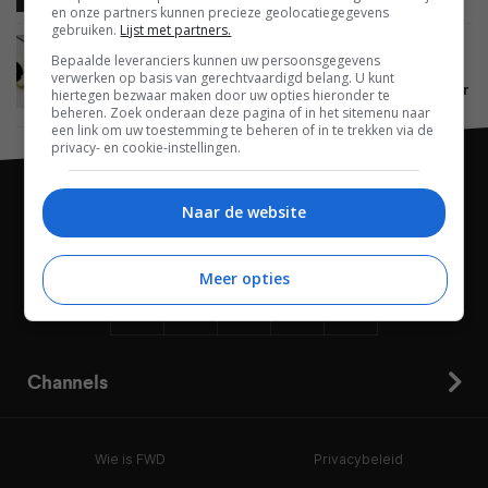
en onze partners kunnen precieze geolocatiegegevens
gebruiken.
Lijst met partners.
NIEUWS
MOBILE
ANDROID
SMARTPHONES
WEARABLES
Bepaalde leveranciers kunnen uw persoonsgegevens
12 MEI 2022
verwerken op basis van gerechtvaardigd belang. U kunt
Google Pixel 7 en Pixel Watch komen in het najaar
hiertegen bezwaar maken door uw opties hieronder te
uit
beheren. Zoek onderaan deze pagina of in het sitemenu naar
een link om uw toestemming te beheren of in te trekken via de
privacy- en cookie-instellingen.
Naar de website
Meer opties
Channels
Wie is FWD
Privacybeleid