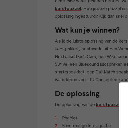
Een kleine week geleden hebben we
kerstpuzzel
. Heb jij deze puzzel i
oplossing ingestuurd? Kijk dan snel 
Wat kun je winnen?
Als je de juiste oplossing van de ke
kerstpakket, bestaande uit een Woon
Nextbase Dash Cam, een Wiko smart
50five, een Bluesound luidspreker, ee
starterspakket, een Dali Katch speak
waardebon voor RU Connected kabe
De oplossing
De oplossing van de
kerstpuzzel
is 
Phablet
Kunstmatige Intelligentie