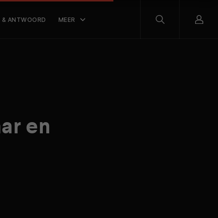
 & ANTWOORD
MEER
ar en