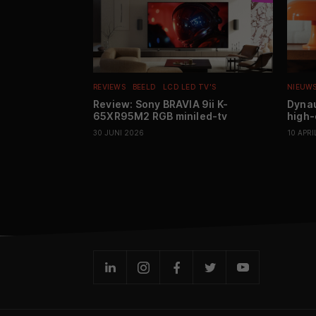
REVIEWS
BEELD
LCD LED TV'S
NIEUW
Review: Sony BRAVIA 9ii K-
Dynau
65XR95M2 RGB miniled-tv
high-
30 JUNI 2026
10 APRI