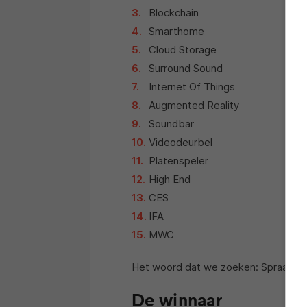
Blockchain
Smarthome
Cloud Storage
Surround Sound
Internet Of Things
Augmented Reality
Soundbar
Videodeurbel
Platenspeler
High End
CES
IFA
MWC
Het woord dat we zoeken: Spraakbed
De winnaar