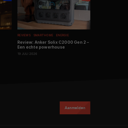
REVIEWS
SMARTHOME
ENERGIE
GESPONSORD
SMA
Review: Anker Solix C2000 Gen 2 –
Conow Lyra 250
Een echte powerhouse
slimme plug-and
voor elke woni
19 JULI 2026
15 JUNI 2026
Aanmelden