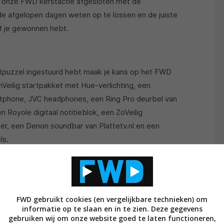
 onze FWD kerstactie afgesloten met de
n de afgelopen dagen weten op te lossen en de juiste
of je gewonnen hebt.
rstpuzzel ingestuurd hebt maak je kans op het FWD
Veilig startpakket met Hue-verlichting, een
phone, JVC headphones, een Ring Pro deurbel van
n Royole digitaal notitieblok, een ZoVeilig
er, een Denon soundbar van Plattetv.nl en een
ls.
als volgt;
FWD gebruikt cookies (en vergelijkbare technieken) om
informatie op te slaan en in te zien. Deze gegevens
gebruiken wij om onze website goed te laten functioneren,