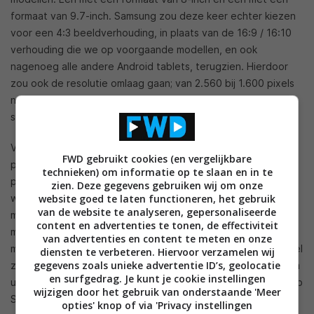
formaat van 9.7-inch. Samsung zou deze keer echter kiezen
voor een 4:3 beeldverhouding, in plaats van de 16:9 / 16:10
verhouding die we op voorgaande modellen, en ook
nagenoeg alle andere Android tablets, terugzien. Hierdoor
zou ook de resolutie omlaag gaan; van 2.560 bij 1.600 pixels
naar 2.048 bij 1.536 pixels. Wel zouden beide modellen nog
steeds uitgerust zijn met een
amoled-display
.
Verder zouden de tablets beschikken over een nieuwe
FWD gebruikt cookies (en vergelijkbare
processor; een Samsung Exynos 5433 of een Exynos 7420-
technieken) om informatie op te slaan en in te
processor. Daarnaast zien we onder meer 3GB aan
zien. Deze gegevens gebruiken wij om onze
website goed te laten functioneren, het gebruik
werkgeheugen, 32GB aan opslaggeheugen dat met een
van de website te analyseren, gepersonaliseerde
microSD-kaart uitgebreid kan worden, WiFi, Bluetooth, een
content en advertenties te tonen, de effectiviteit
microUSB-poort, een 2.1 megapixel webcam en een 8
van advertenties en content te meten en onze
megapixel camera aan de achterzijde terug. Het 8-inch model
diensten te verbeteren. Hiervoor verzamelen wij
gegevens zoals unieke advertentie ID’s, geolocatie
zou 260 gram wegen en het 9.7-inch model zou op 407 gram
en surfgedrag. Je kunt je cookie instellingen
uitkomen. Eerder doken er al
berichten
op dat de Galaxy Tab
wijzigen door het gebruik van onderstaande 'Meer
S2-tablets dunner zouden worden dan de iPad Air 2.
opties' knop of via 'Privacy instellingen