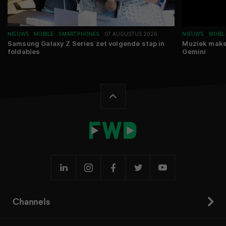
NIEUWS
MOBILE
SMARTPHONES
07 AUGUSTUS 2026
NIEUWS
MOBIL
Samsung Galaxy Z Series zet volgende stap in
Muziek make
foldables
Gemini
Channels