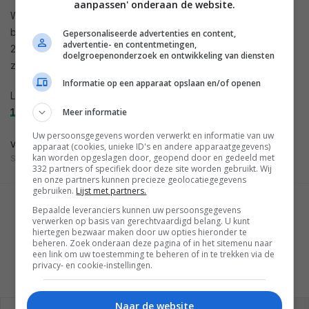
aanpassen' onderaan de website.
Wanneer Samsung de nieuwe tablets aankondigt is nog niet
bekend maar begin volgende maand staat in Barcelona MWC
Gepersonaliseerde advertenties en content,
advertentie- en contentmetingen,
2015 gepland en krijgen we mogelijk meer te horen en te
doelgroepenonderzoek en ontwikkeling van diensten
zien.
Informatie op een apparaat opslaan en/of openen
Lees ook onze
Galaxy Tab S 8.4 review
en
Galaxy Tab S
Meer informatie
10.5 review
.
Uw persoonsgegevens worden verwerkt en informatie van uw
VIA
apparaat (cookies, unieke ID's en andere apparaatgegevens)
kan worden opgeslagen door, geopend door en gedeeld met
SAMMOBILE
332 partners of specifiek door deze site worden gebruikt. Wij
en onze partners kunnen precieze geolocatiegegevens
gebruiken.
Lijst met partners.
GESCHREVEN DOOR
Bepaalde leveranciers kunnen uw persoonsgegevens
verwerken op basis van gerechtvaardigd belang. U kunt
MARTIJN CHEL
hiertegen bezwaar maken door uw opties hieronder te
beheren. Zoek onderaan deze pagina of in het sitemenu naar
een link om uw toestemming te beheren of in te trekken via de
privacy- en cookie-instellingen.
Naar de website
REAGEREN
REACTIES (0)