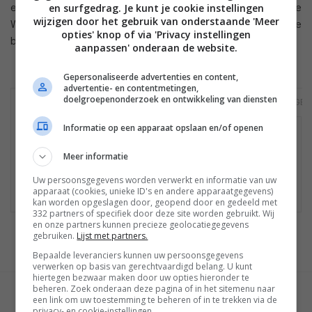
ervaring bieden. De verwachting is dat RIM tijdens het Mobile
en surfgedrag. Je kunt je cookie instellingen
wijzigen door het gebruik van onderstaande 'Meer
World Congres volgende maand een preview van het nieuwe
opties' knop of via 'Privacy instellingen
besturingssysteem geeft.
aanpassen' onderaan de website.
Gepersonaliseerde advertenties en content,
advertentie- en contentmetingen,
doelgroepenonderzoek en ontwikkeling van diensten
PLAYBOOK 16GB
PLAYBOOK 32GB
PLAYBOOK 64GB
Informatie op een apparaat opslaan en/of openen
Geen winkels gevonden
Mogelijk is het product niet meer te koop.
Meer informatie
Bekijk
hier
de laatste nieuwtjes, reviews en
Uw persoonsgegevens worden verwerkt en informatie van uw
achtergronden.
apparaat (cookies, unieke ID's en andere apparaatgegevens)
kan worden opgeslagen door, geopend door en gedeeld met
332 partners of specifiek door deze site worden gebruikt. Wij
en onze partners kunnen precieze geolocatiegegevens
gebruiken.
Lijst met partners.
Bepaalde leveranciers kunnen uw persoonsgegevens
verwerken op basis van gerechtvaardigd belang. U kunt
hiertegen bezwaar maken door uw opties hieronder te
beheren. Zoek onderaan deze pagina of in het sitemenu naar
GESCHREVEN DOOR
een link om uw toestemming te beheren of in te trekken via de
privacy- en cookie-instellingen.
MARTIJN CHEL