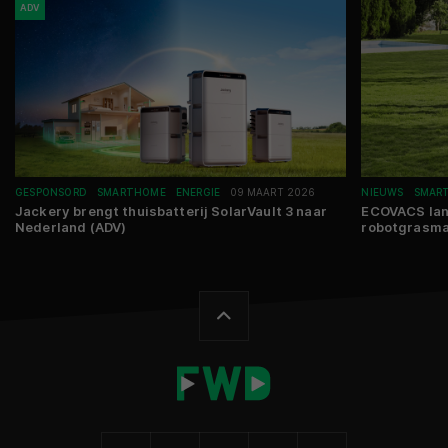
ADV
GESPONSORD
SMARTHOME
ENERGIE
09 MAART 2026
NIEUWS
SMAR
Jackery brengt thuisbatterij SolarVault 3 naar
ECOVACS lan
Nederland (ADV)
robotgrasma